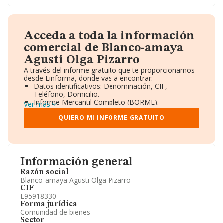
Acceda a toda la información
comercial de Blanco-amaya
Agusti Olga Pizarro
A través del informe gratuito que te proporcionamos
desde Einforma, donde vas a encontrar:
Datos identificativos: Denominación, CIF,
Teléfono, Domicilio.
Informe Mercantil Completo (BORME).
Ver más
Gráficos de Evolución Ventas y Empleados.
Consejo de Administración y Administradores.
QUIERO MI INFORME GRATUITO
Directivos y Ejecutivos.
Accionistas.
Participaciones y Vinculaciones en otras empresas.
Artículos de prensa publicados sobre la empresa.
Información oficial y registral complementaria.
Información general
Razón social
Blanco-amaya Agusti Olga Pizarro
CIF
E95918330
Forma jurídica
Comunidad de bienes
Sector