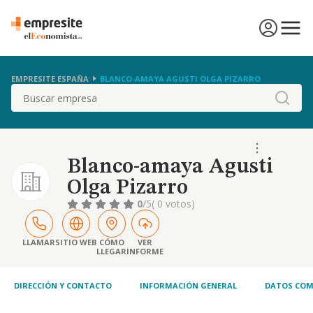
EMPRESITE ESPAÑA
BLANCO-AMAYA AGUSTI OLGA PIZARRO
Buscar
Blanco-amaya Agusti
Olga Pizarro
0
/5
( 0 votos)
LLAMAR
SITIO WEB
CÓMO
VER
LLEGAR
INFORME
DIRECCIÓN Y CONTACTO
INFORMACIÓN GENERAL
DATOS COM