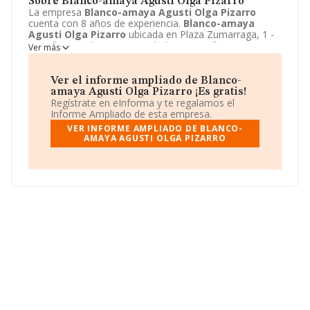
Sobre Blanco-amaya Agusti Olga Pizarro
La empresa
Blanco-amaya Agusti Olga Pizarro
cuenta con 8 años de experiencia.
Blanco-amaya
Agusti Olga Pizarro
ubicada en Plaza Zumarraga, 1 -
BJ, Bilbao, Bizkaia. Su actividad CNAE se fine como
Ver más
5520 - Alojamientos turísticos y otros alojamientos de
corta estancia. El modelo de sociedad de
Blanco-
amaya Agusti Olga Pizarro
es Comunidad de bienes.
Ver el informe ampliado de Blanco-
amaya Agusti Olga Pizarro ¡Es gratis!
Regístrate en eInforma y te regalamos el
Informe Ampliado de esta empresa.
VER INFORME AMPLIADO DE BLANCO-
AMAYA AGUSTI OLGA PIZARRO