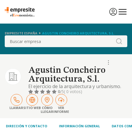
EMPRESITE ESPAÑA
AGUSTIN CONCHEIRO ARQUITECTURA, S.L.
Buscar
Agustin Concheiro
Arquitectura, S.l.
El ejercicio de la arquitectura y urbanismo.
0
/5
( 0 votos)
LLAMAR
SITIO WEB
CÓMO
VER
LLEGAR
INFORME
DIRECCIÓN Y CONTACTO
INFORMACIÓN GENERAL
DATOS COM