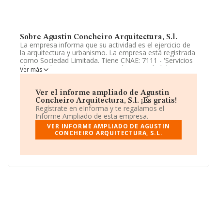
Sobre Agustin Concheiro Arquitectura, S.l.
La empresa informa que su actividad es el ejercicio de
la arquitectura y urbanismo. La empresa está registrada
como Sociedad Limitada. Tiene CNAE: 7111 - 'Servicios
técnicos de arquitectura'. No realiza actividad de
Ver más
importación y/o exportación.
Para llamar las oficinas se puede hacer a través del
Ver el informe ampliado de Agustin
número 981210069.
Concheiro Arquitectura, S.l. ¡Es gratis!
Regístrate en eInforma y te regalamos el
La empresa española
Agustín Concheiro
Informe Ampliado de esta empresa.
Arquitectura, S.L
, B15882392, tiene su domicilio social
VER INFORME AMPLIADO DE AGUSTIN
establecido en Calle San Andres núm. 143 2 Ef, (15003),
CONCHEIRO ARQUITECTURA, S.L.
A Coruña, Galicia.
En base a la información de la que dispone INFORMA
sobre 20.642 compañías, a nivel nacional la facturación
asciende a 2.682 millones de euros y la media entre
todas las compañías es de 129 mil euros de ventas en
2009. Respecto a la información de la provincia
(hablamos de A Coruña), en la base de datos INFORMA
constan 489 empresas, con ventas en el año 2009 de
47 millones de euros. Por último, con el fin de ampliar la
información relativa al ámbito de la empresa, la