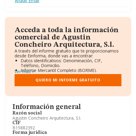
Añadir Email
Acceda a toda la información
comercial de Agustin
Concheiro Arquitectura, S.l.
A través del informe gratuito que te proporcionamos
desde Einforma, donde vas a encontrar:
Datos identificativos: Denominación, CIF,
Teléfono, Domicilio.
Informe Mercantil Completo (BORME).
Ver más
Gráficos de Evolución Ventas y Empleados.
Consejo de Administración y Administradores.
QUIERO MI INFORME GRATUITO
Directivos y Ejecutivos.
Accionistas.
Participaciones y Vinculaciones en otras empresas.
Artículos de prensa publicados sobre la empresa.
Información oficial y registral complementaria.
Información general
Razón social
Agustin Concheiro Arquitectura, S.l.
CIF
B15882392
Forma jurídica