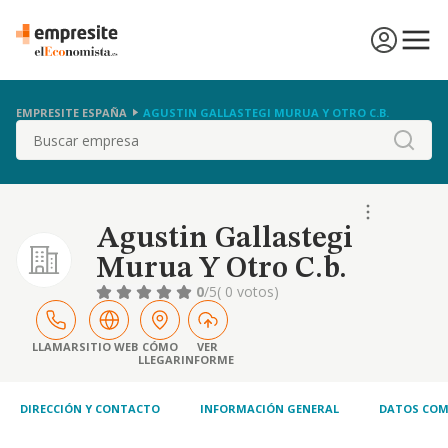
EMPRESITE ESPAÑA
AGUSTIN GALLASTEGI MURUA Y OTRO C.B.
Buscar
Agustin Gallastegi
Murua Y Otro C.b.
0
/5
( 0 votos)
LLAMAR
SITIO WEB
CÓMO
VER
LLEGAR
INFORME
DIRECCIÓN Y CONTACTO
INFORMACIÓN GENERAL
DATOS COM