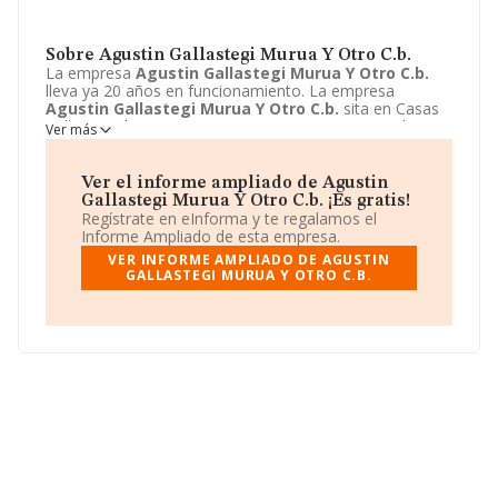
Sobre Agustin Gallastegi Murua Y Otro C.b.
La empresa
Agustin Gallastegi Murua Y Otro C.b.
lleva ya 20 años en funcionamiento. La empresa
Agustin Gallastegi Murua Y Otro C.b.
sita en Casas
Telleria (uribarri Auzoa), 4 - PTA 5, Arrasate/mondragon,
Ver más
Gipuzkoa. La actividad CNAE de esta compañía es 9531
- Reparación y mantenimiento de vehículos de motor.
La emprea
Agustin Gallastegi Murua Y Otro C.b.
se
Ver el informe ampliado de Agustin
registra como Comunidad de bienes.
Gallastegi Murua Y Otro C.b. ¡Es gratis!
Regístrate en eInforma y te regalamos el
Informe Ampliado de esta empresa.
VER INFORME AMPLIADO DE AGUSTIN
GALLASTEGI MURUA Y OTRO C.B.