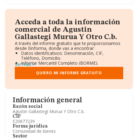
Acceda a toda la información
comercial de Agustin
Gallastegi Murua Y Otro C.b.
A través del informe gratuito que te proporcionamos
desde Einforma, donde vas a encontrar:
Datos identificativos: Denominación, CIF,
Teléfono, Domicilio.
Informe Mercantil Completo (BORME).
Ver más
Gráficos de Evolución Ventas y Empleados.
Consejo de Administración y Administradores.
QUIERO MI INFORME GRATUITO
Directivos y Ejecutivos.
Accionistas.
Participaciones y Vinculaciones en otras empresas.
Artículos de prensa publicados sobre la empresa.
Información oficial y registral complementaria.
Información general
Razón social
Agustin Gallastegi Murua Y Otro C.b.
CIF
E20877239
Forma jurídica
Comunidad de bienes
Sector