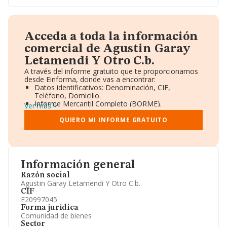
Acceda a toda la información
comercial de Agustin Garay
Letamendi Y Otro C.b.
A través del informe gratuito que te proporcionamos
desde Einforma, donde vas a encontrar:
Datos identificativos: Denominación, CIF,
Teléfono, Domicilio.
Informe Mercantil Completo (BORME).
Ver más
Gráficos de Evolución Ventas y Empleados.
Consejo de Administración y Administradores.
QUIERO MI INFORME GRATUITO
Directivos y Ejecutivos.
Accionistas.
Participaciones y Vinculaciones en otras empresas.
Artículos de prensa publicados sobre la empresa.
Información oficial y registral complementaria.
Información general
Razón social
Agustin Garay Letamendi Y Otro C.b.
CIF
E20997045
Forma jurídica
Comunidad de bienes
Sector