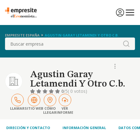
EMPRESITE ESPAÑA
AGUSTIN GARAY LETAMENDI Y OTRO C.B.
Buscar
Agustin Garay
Letamendi Y Otro C.b.
0
/5
( 0 votos)
LLAMAR
SITIO WEB
CÓMO
VER
LLEGAR
INFORME
DIRECCIÓN Y CONTACTO
INFORMACIÓN GENERAL
DATOS COM