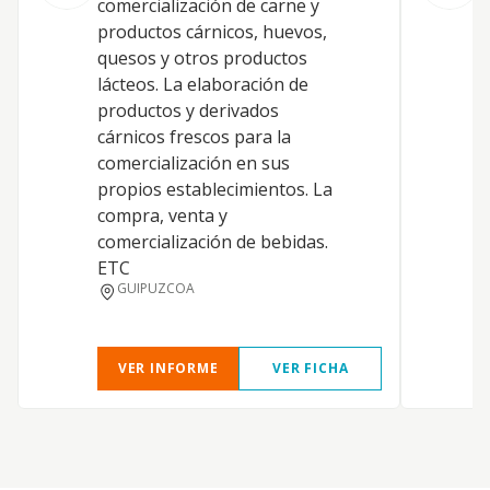
comercialización de carne y
p
productos cárnicos, huevos,
c
quesos y otros productos
h
lácteos. La elaboración de
g
productos y derivados
d
cárnicos frescos para la
C
comercialización en sus
p
propios establecimientos. La
b
compra, venta y
g
comercialización de bebidas.
a
ETC
e
GUIPUZCOA
e
VER INFORME
VER FICHA