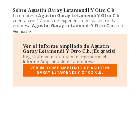
Sobre Agustin Garay Letamendi Y Otro C.b.
La empresa
Agustin Garay Letamendi Y Otro C.b.
cuenta con 17 años de experiencia en su sector. La
empresa
Agustin Garay Letamendi Y Otro C.b.
con
domicilio en Calle Mendiko, 8 - B 1, Oñati, Gipuzkoa. Su
Ver más
principal actividad CNAE es 4722 - Comercio al por
menor de carne y productos cárnicos. La empresa
Agustin Garay Letamendi Y Otro C.b.
está inscrita
Ver el informe ampliado de Agustin
como Comunidad de bienes.
Garay Letamendi Y Otro C.b. ¡Es gratis!
Regístrate en eInforma y te regalamos el
Informe Ampliado de esta empresa.
VER INFORME AMPLIADO DE AGUSTIN
GARAY LETAMENDI Y OTRO C.B.