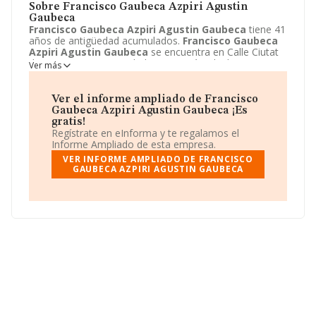
Sobre Francisco Gaubeca Azpiri Agustin
Gaubeca
Francisco Gaubeca Azpiri Agustin Gaubeca
tiene 41
años de antigüedad acumulados.
Francisco Gaubeca
Azpiri Agustin Gaubeca
se encuentra en Calle Ciutat
de Berga, 15. Su actividad CNAE está incluida en 1812 -
Ver más
Otras actividades de impresión y artes gráficas.
Francisco Gaubeca Azpiri Agustin Gaubeca
está
registrada como Comunidad de bienes.
Ver el informe ampliado de Francisco
Gaubeca Azpiri Agustin Gaubeca ¡Es
gratis!
Regístrate en eInforma y te regalamos el
Informe Ampliado de esta empresa.
VER INFORME AMPLIADO DE FRANCISCO
GAUBECA AZPIRI AGUSTIN GAUBECA