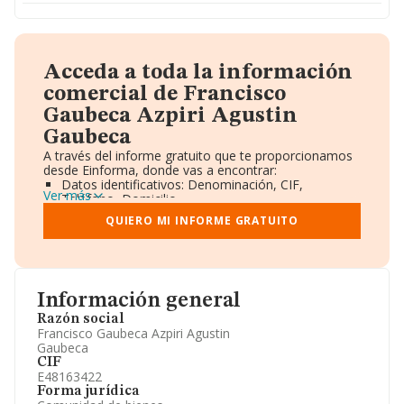
Acceda a toda la información
comercial de Francisco
Gaubeca Azpiri Agustin
Gaubeca
A través del informe gratuito que te proporcionamos
desde Einforma, donde vas a encontrar:
Datos identificativos: Denominación, CIF,
Ver más
Teléfono, Domicilio.
Informe Mercantil Completo (BORME).
QUIERO MI INFORME GRATUITO
Gráficos de Evolución Ventas y Empleados.
Consejo de Administración y Administradores.
Directivos y Ejecutivos.
Accionistas.
Participaciones y Vinculaciones en otras empresas.
Información general
Artículos de prensa publicados sobre la empresa.
Información oficial y registral complementaria.
Razón social
Francisco Gaubeca Azpiri Agustin
Gaubeca
CIF
E48163422
Forma jurídica