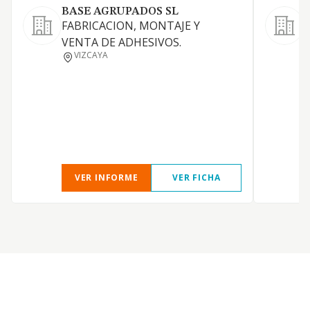
BASE AGRUPADOS SL
FABRICACION, MONTAJE Y
L
VENTA DE ADHESIVOS.
c
VIZCAYA
d
g
c
VER INFORME
VER FICHA