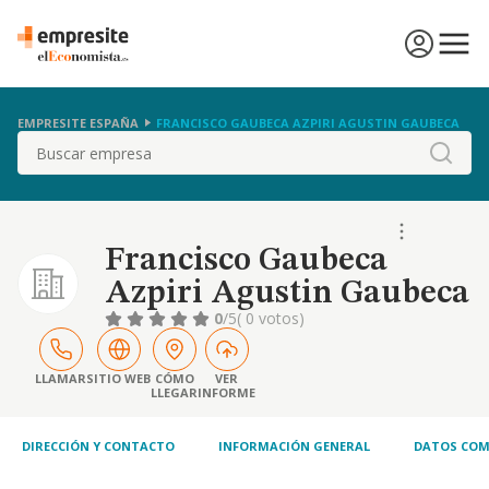
EMPRESITE ESPAÑA
FRANCISCO GAUBECA AZPIRI AGUSTIN GAUBECA
Buscar
Francisco Gaubeca
Azpiri Agustin Gaubeca
0
/5
( 0 votos)
LLAMAR
SITIO WEB
CÓMO
VER
LLEGAR
INFORME
DIRECCIÓN Y CONTACTO
INFORMACIÓN GENERAL
DATOS COM