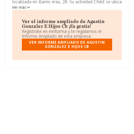
localizada en Barrio eras, 28. Su actividad CNAE se ubica
dentro de 4621 - Comercio al por mayor de cereales,
Ver más
tabaco en rama, simientes y alimentos para animales.
Agustin Gonzaleze. Hijos
tiene un modelo de
sociedad Comunidad de bienes.
Ver el informe ampliado de Agustin
Gonzalez E Hijos Cb ¡Es gratis!
Regístrate en eInforma y te regalamos el
Informe Ampliado de esta empresa.
VER INFORME AMPLIADO DE AGUSTIN
GONZALEZ E HIJOS CB