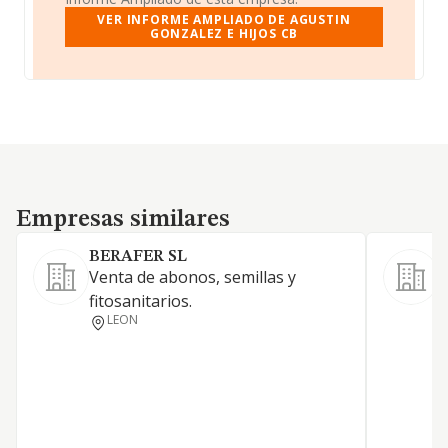
VER INFORME AMPLIADO DE AGUSTIN
GONZALEZ E HIJOS CB
Empresas similares
Empresas similares
BERAFER SL
Venta de abonos, semillas y
fitosanitarios.
C
LEON
p
a
g
f
i