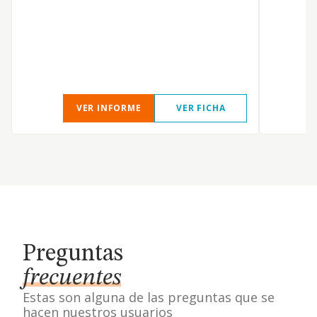
s
a
i
c
a
VER INFORME
VER FICHA
Preguntas
frecuentes
Estas son alguna de las preguntas que se
hacen nuestros usuarios