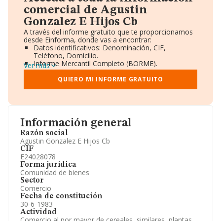
comercial de Agustin
Gonzalez E Hijos Cb
A través del informe gratuito que te proporcionamos
desde Einforma, donde vas a encontrar:
Datos identificativos: Denominación, CIF,
Teléfono, Domicilio.
Informe Mercantil Completo (BORME).
Ver más
Gráficos de Evolución Ventas y Empleados.
Consejo de Administración y Administradores.
QUIERO MI INFORME GRATUITO
Directivos y Ejecutivos.
Accionistas.
Participaciones y Vinculaciones en otras empresas.
Artículos de prensa publicados sobre la empresa.
Información oficial y registral complementaria.
Información general
Razón social
Agustin Gonzalez E Hijos Cb
CIF
E24028078
Forma jurídica
Comunidad de bienes
Sector
Comercio
Fecha de constitución
30-6-1983
Actividad
Comercio al por mayor de cereales, similares, plantas,