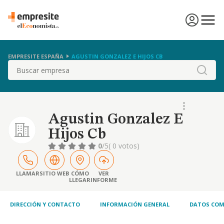
EMPRESITE ESPAÑA
AGUSTIN GONZALEZ E HIJOS CB
Buscar
Agustin Gonzalez E
Hijos Cb
0
/5
( 0 votos)
LLAMAR
SITIO WEB
CÓMO
VER
LLEGAR
INFORME
DIRECCIÓN Y CONTACTO
INFORMACIÓN GENERAL
DATOS COM