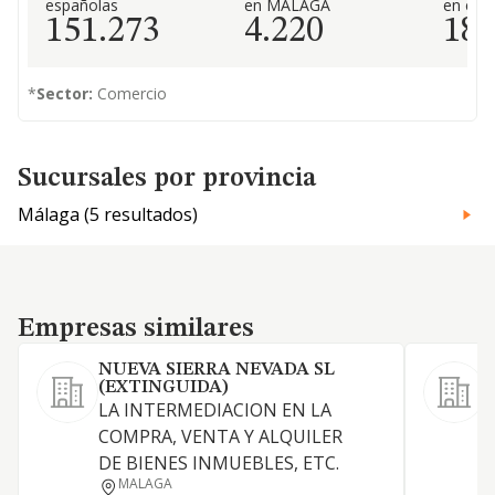
españolas
en MÁLAGA
en el 
151.273
4.220
18
*
Sector:
Comercio
Sucursales por provincia
Málaga (5 resultados)
Empresas similares
Empresas similares
NUEVA SIERRA NEVADA SL
(EXTINGUIDA)
LA INTERMEDIACION EN LA
COMPRA, VENTA Y ALQUILER
DE BIENES INMUEBLES, ETC.
MALAGA