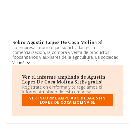
Sobre Agustin Lopez De Coca Molina Sl
La empresa informa que su actividad es la
comercialización, la compra y venta de productos
fitosanitarios y auxiliares de la agricultura. La sociedad
está registrada como Sociedad Limitada. Clasifica su
Ver más
actividad CNAE como 'Intermediarios del comercio de
materias primas agrarias, animales vivos, materias
primas textiles y productos semielaborados', código
Ver el informe ampliado de Agustin
4611. La sociedad no tiene actividad en mercados
Lopez De Coca Molina Sl ¡Es gratis!
exteriores.
Regístrate en eInforma y te regalamos el
Informe Ampliado de esta empresa.
Ha contado con el mismo número de empleados y
VER INFORME AMPLIADO DE AGUSTIN
según las cifras existentes en la base de datos de
LOPEZ DE COCA MOLINA SL
INFORMA, el número de empleados ha estado por
encima de la media de sector.
Acerca de la información en los distintos rankings: en
2024 la empresa ha caído 25 puestos a nivel sectorial
pasando a ocupar la posición 181, frente a la 156 del
año anterior. En el ranking del sector, delante de la