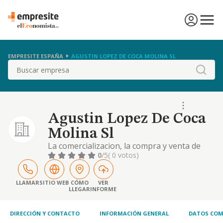
EMPRESITE ESPAÑA
AGUSTIN LOPEZ DE COCA MOLINA SL
Buscar
Agustin Lopez De Coca
Molina Sl
La comercializacion, la compra y venta de
productos fitosanitarios y auxiliares de la
0
/5
( 0 votos)
agricultura.
LLAMAR
SITIO WEB
CÓMO
VER
LLEGAR
INFORME
DIRECCIÓN Y CONTACTO
INFORMACIÓN GENERAL
DATOS COM