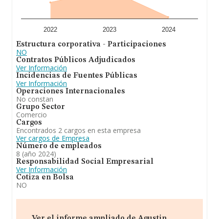
las empresas es de 263 mil euros. En cuanto a la
información relativa a la provincia de Málaga, en la base
de datos de INFORMA aparecen 419 empresas, con
ventas en el año 2024 de 36 millones de euros. Con el
2022
2023
2024
fin de ampliar la información relativa a las compañías, la
Estructura corporativa - Participaciones
media de antigüedad desde la constitución es de 21
NO
años. Los empleados de media son 1.
Contratos Públicos Adjudicados
Ver Información
En definitiva,
Agustín López de Coca Molina S.L
está
Incidencias de Fuentes Públicas
especializada en la comercialización, la compra y venta
Ver Información
de productos fitosanitarios y auxiliares de la agricultura.
Operaciones Internacionales
En el ranking de provincia, ha experimentado un
No constan
retroceso.
Grupo Sector
Comercio
Cargos
Encontrados 2 cargos en esta empresa
Ver cargos de Empresa
Número de empleados
8 (año 2024)
Responsabilidad Social Empresarial
Ver Información
Cotiza en Bolsa
NO
Ver el informe ampliado de Agustin