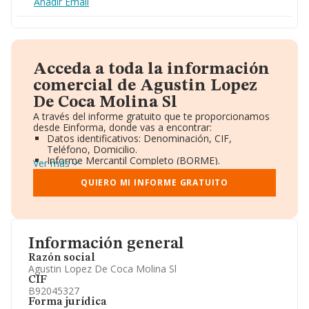
Añadir Email
Acceda a toda la información
comercial de Agustin Lopez
De Coca Molina Sl
A través del informe gratuito que te proporcionamos
desde Einforma, donde vas a encontrar:
Datos identificativos: Denominación, CIF,
Teléfono, Domicilio.
Informe Mercantil Completo (BORME).
Ver más
Gráficos de Evolución Ventas y Empleados.
Consejo de Administración y Administradores.
QUIERO MI INFORME GRATUITO
Directivos y Ejecutivos.
Accionistas.
Participaciones y Vinculaciones en otras empresas.
Artículos de prensa publicados sobre la empresa.
Información oficial y registral complementaria.
Información general
Razón social
Agustin Lopez De Coca Molina Sl
CIF
B92045327
Forma jurídica