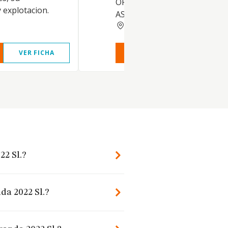
OFICIALES, BANCOS, ETC.
 explotacion.
ASESORIA JURIDICA LABO
NAVARRA
VER FICHA
VER INFORME
VER FIC
22 Sl.?
da 2022 Sl.?