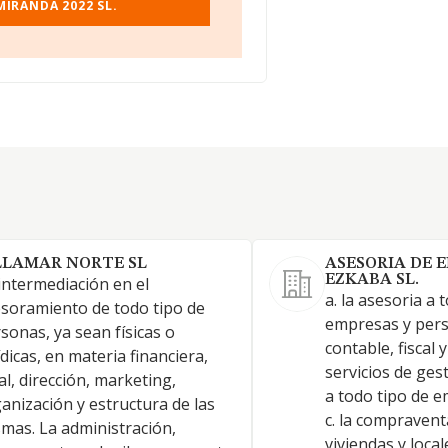
IRANDA 2022 SL.
LLAMAR NORTE SL
ASESORIA DE 
EZKABA SL.
intermediación en el
a. la asesoria a 
soramiento de todo tipo de
empresas y pers
sonas, ya sean físicas o
contable, fiscal 
ídicas, en materia financiera,
servicios de ges
al, dirección, marketing,
a todo tipo de 
anización y estructura de las
c. la compraventa
mas. La administración,
viviendas y local