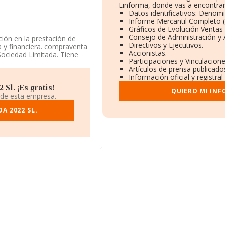
Einforma, donde vas a encontrar
Datos identificativos: Denomi
Informe Mercantil Completo
Gráficos de Evolución Ventas
Consejo de Administración y 
ión en la prestación de
Directivos y Ejecutivos.
ca y financiera. compraventa
Accionistas.
Sociedad Limitada. Tiene
Participaciones y Vinculacion
toría y asesoría fiscal'. No
Artículos de prensa publicado
Información oficial y registr
ene domicilio fiscal en
Sl. ¡Es gratis!
QUIERO MI IN
 de esta empresa.
ertenecientes al sector, la
A 2022 SL.
euros y la media entre
 cuenta la información
sas, con ventas de hasta
la media de empleados es de