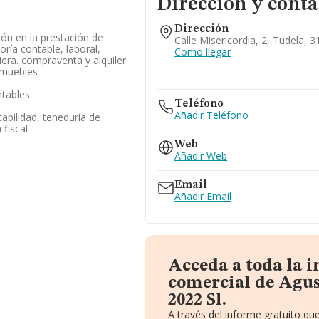
Dirección y conta
Dirección
ón en la prestación de
Calle Misericordia, 2, Tudela, 
oría contable, laboral,
Como llegar
iera. compraventa y alquiler
nmuebles
ntables
Teléfono
Añadir Teléfono
abilidad, teneduría de
 fiscal
Web
Añadir Web
Email
Añadir Email
Acceda a toda la 
comercial de Agu
2022 Sl.
A través del informe gratuito q