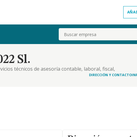
AÑA
Buscar
22 Sl.
cios técnicos de asesoría contable, laboral, fiscal,
financiero de bienes inmuebles
DIRECCIÓN Y CONTACTO
IN