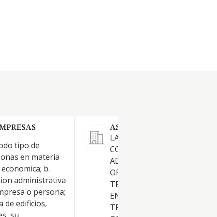
EMPRESAS
ASESORIA CATALAN FABO S
LAS ACTIVIDADES RELACIO
todo tipo de
CON: SERVICIOS
onas en materia
ADMINISTRATIVOS, CONTAB
y economica; b.
ORGANIZACION DE EMPRESA
tion administrativa
TRAMITACION DE EXPEDIEN
empresa o persona;
EN MINISTERIOS, JEFATURAS
 de edificios,
TRAFICO, ORGANISMOS
es, su