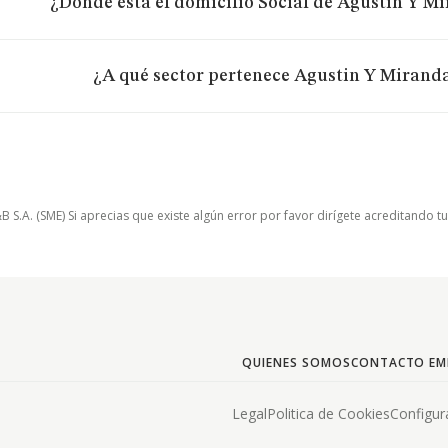
¿Dónde está el domicilio Social de Agustin Y Mi
¿A qué sector pertenece Agustin Y Miranda
.A. (SME) Si aprecias que existe algún error por favor dirígete acreditando t
QUIENES SOMOS
CONTACTO EM
Legal
Politica de Cookies
Configur