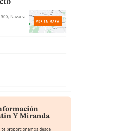
cto
31500, Navarra
VER EN MAPA
información
stin Y Miranda
ue te proporcionamos desde