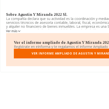
Sobre Agustin Y Miranda 2022 Sl.
La compañía declara que su actividad es la coordinación y mediac
servicios técnicos de asesoría contable, laboral, fiscal, económi
y alquiler no financiero de bienes inmuebles. La empresa es una 
CNAE: 6920 - 'Actividades de contabilidad, teneduría de libros, audi
Ver más
realiza actividad de importación y/o exportación.
La empresa
Agustín y Miranda 2022 S.L
, con NIF B71470389, ti
Ver el informe ampliado de Agustin Y Miranda 2022 
Calle Misericordia núm. 2, (31500), Tudela, Navarra.
Regístrate en eInforma y te regalamos el Informe Ampliado
Con los datos a disposición de INFORMA sobre 56.819 empresas p
VER INFORME AMPLIADO DE AGUSTIN Y MIRAND
facturación en el ámbito nacional alcanza los 14.430 millones de 
todas las compañías es de 253 mil euros de ventas. Teniendo en
sobre Navarra, en la base de datos INFORMA constan 579 empre
130 millones de euros. Como información adicional de interés, 
3. La antigüedad desde la constitución es de 19 años.