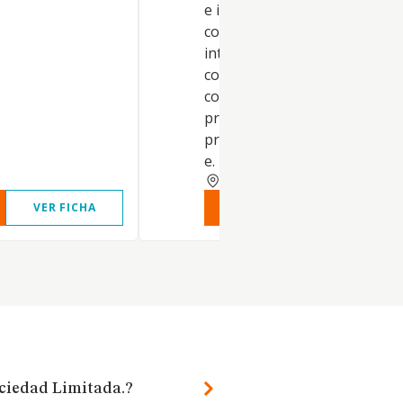
e internacional. - b)La realiza
coordinación, gestión e
intermediación en operacion
comercio exterior. c)La
consultoría, asesoramiento y
prestación de servicios
profesionales, asistencia técn
e.
SEVILLA
VER FICHA
VER INFORME
VER FIC
ociedad Limitada.?