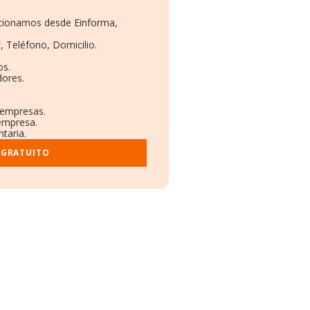
orcionamos desde Einforma,
, Teléfono, Domicilio.
os.
dores.
 empresas.
 empresa.
taria.
 GRATUITO