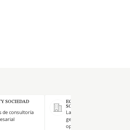
Y SOCIEDAD
ECO LOGISTA AUXILIAR,
SOCIEDAD LIMITADA.
s de consultoría
La realización, coordinación,
esarial
gestión e intermediación en
operaciones de logística naci