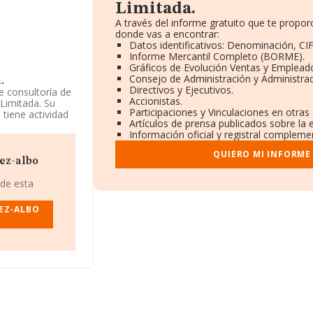
Limitada.
A través del informe gratuito que te prop
donde vas a encontrar:
Datos identificativos: Denominación, CIF
Informe Mercantil Completo (BORME).
Gráficos de Evolución Ventas y Emplead
Consejo de Administración y Administra
.
Directivos y Ejecutivos.
e consultoría de
Accionistas.
Limitada. Su
Participaciones y Vinculaciones en otras
tiene actividad
Artículos de prensa publicados sobre la
Información oficial y registral complemen
d Limitada
,
QUIERO MI INFORME
el municipio de
ez-albo
 de esta
2.271 empresas,
llones de euros y
EZ-ALBO
s. Respecto a la
datos de
lones de euros.
esde la