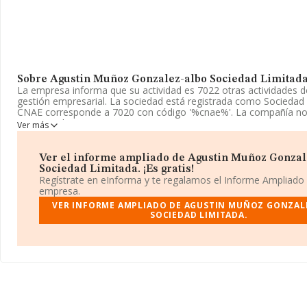
Sobre Agustin Muñoz Gonzalez-albo Sociedad Limitada
La empresa informa que su actividad es 7022 otras actividades d
gestión empresarial. La sociedad está registrada como Sociedad 
CNAE corresponde a 7020 con código '%cnae%'. La compañía no 
en mercados exteriores.
Ver más
La sociedad española
Agustín Muñoz Gonzalez-albo Socieda
B70771209, se encuentra en Calle Albaicin núm. 1 1, (41930), en 
Ver el informe ampliado de Agustin Muñoz Gonzal
Bormujos, Sevilla, Andalucía.
Sociedad Limitada. ¡Es gratis!
Regístrate en eInforma y te regalamos el Informe Ampliado
En relación con el sector y disponiendo de los datos de hasta 7
empresa.
en el ámbito nacional la facturación alcanza la cifra de 15.184 mi
VER INFORME AMPLIADO DE AGUSTIN MUÑOZ GONZAL
la media entre todas las compañías es de 210 mil euros de venta
SOCIEDAD LIMITADA.
información de la provincia (hablamos de Sevilla), en la base de 
INFORMA aparecen 2396 empresas, con ventas de hasta 244 mil
Como información adicional de interés, la media de antigüedad d
constitución es de 13 años. Los empleados de media son 2.