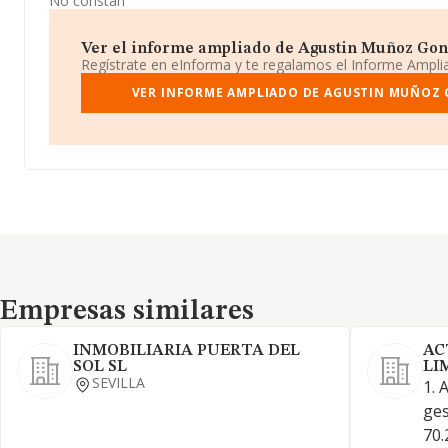
No constan
Ver el informe ampliado de Agustin Muñoz Gonza
Regístrate en eInforma y te regalamos el Informe Ampl
VER INFORME AMPLIADO DE AGUSTIN MUÑOZ 
Empresas similares
Empresas similares
INMOBILIARIA PUERTA DEL
AC
SOL SL
LI
SEVILLA
1. 
ges
70.