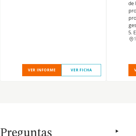
de 
pro
pro
ges
5. 
VER INFORME
VER FICHA
Preguntas