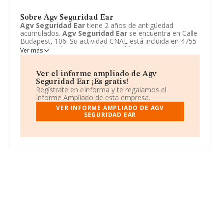
Sobre Agv Seguridad Ear
Agv Seguridad Ear
tiene 2 años de antigüedad
acumulados.
Agv Seguridad Ear
se encuentra en Calle
Budapest, 106. Su actividad CNAE está incluida en 4755
- Comercio al por menor de muebles, aparatos de
Ver más
iluminación, vajilla y otros artículos de uso doméstico.
Agv Seguridad Ear
está registrada como Comunidad
de bienes.
Ver el informe ampliado de Agv
Seguridad Ear ¡Es gratis!
Regístrate en eInforma y te regalamos el
Informe Ampliado de esta empresa.
VER INFORME AMPLIADO DE AGV
SEGURIDAD EAR