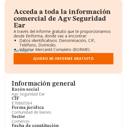
Acceda a toda la información
comercial de Agv Seguridad
Ear
A través del informe gratuito que te proporcionamos
desde Einforma, donde vas a encontrar:
Datos identificativos: Denominación, CIF,
Teléfono, Domicilio.
Informe Mercantil Completo (BORME).
Ver más
Gráficos de Evolución Ventas y Empleados.
Consejo de Administración y Administradores.
QUIERO MI INFORME GRATUITO
Directivos y Ejecutivos.
Accionistas.
Participaciones y Vinculaciones en otras empresas.
Artículos de prensa publicados sobre la empresa.
Información oficial y registral complementaria.
Información general
Razón social
Agv Seguridad Ear
CIF
E70860564
Forma jurídica
Comunidad de bienes
Sector
Comercio
Fecha de constitución