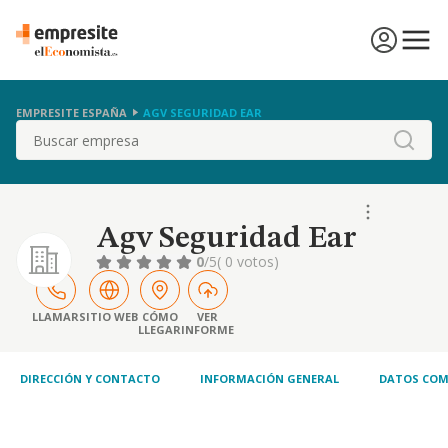
EMPRESITE ESPAÑA
AGV SEGURIDAD EAR
Buscar
Agv Seguridad Ear
0
/5
( 0 votos)
LLAMAR
SITIO WEB
CÓMO
VER
LLEGAR
INFORME
DIRECCIÓN Y CONTACTO
INFORMACIÓN GENERAL
DATOS COM