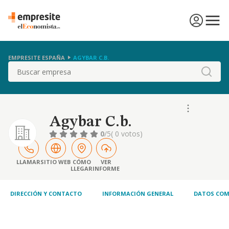
EMPRESITE ESPAÑA
AGYBAR C.B.
Buscar
Agybar C.b.
0
/5
( 0 votos)
LLAMAR
SITIO WEB
CÓMO
VER
LLEGAR
INFORME
DIRECCIÓN Y CONTACTO
INFORMACIÓN GENERAL
DATOS COM