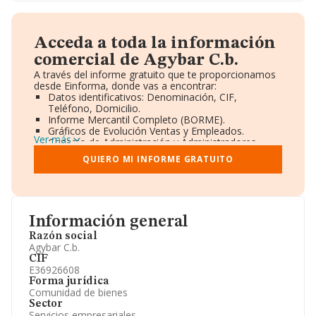
Acceda a toda la información
comercial de Agybar C.b.
A través del informe gratuito que te proporcionamos
desde Einforma, donde vas a encontrar:
Datos identificativos: Denominación, CIF,
Teléfono, Domicilio.
Informe Mercantil Completo (BORME).
Gráficos de Evolución Ventas y Empleados.
Ver más
Consejo de Administración y Administradores.
Directivos y Ejecutivos.
QUIERO MI INFORME GRATUITO
Accionistas.
Participaciones y Vinculaciones en otras empresas.
Artículos de prensa publicados sobre la empresa.
Información oficial y registral complementaria.
Información general
Razón social
Agybar C.b.
CIF
E36926608
Forma jurídica
Comunidad de bienes
Sector
Servicios empresariales