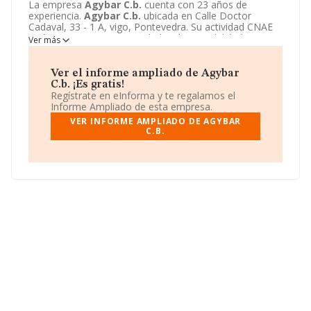
La empresa
Agybar C.b.
cuenta con 23 años de
experiencia.
Agybar C.b.
ubicada en Calle Doctor
Cadaval, 33 - 1 A, vigo, Pontevedra. Su actividad CNAE
se fine como 6920 - Actividades de contabilidad,
Ver más
teneduría de libros, auditoría y asesoría fiscal. El modelo
de sociedad de
Agybar C.b.
es Comunidad de bienes.
Ver el informe ampliado de Agybar
C.b. ¡Es gratis!
Regístrate en eInforma y te regalamos el
Informe Ampliado de esta empresa.
VER INFORME AMPLIADO DE AGYBAR
C.B.