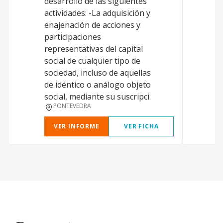
desarrollo de las siguientes
actividades: -La adquisición y
M
enajenación de acciones y
J
participaciones
representativas del capital
E
social de cualquier tipo de
sociedad, incluso de aquellas
S
de idéntico o análogo objeto
social, mediante su suscripci.
PONTEVEDRA
VER INFORME
VER FICHA