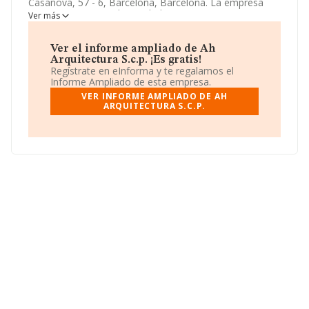
Casanova, 57 - 6, Barcelona, Barcelona. La empresa
enmarca su principal actividad CNAE como 7111 -
Ver más
Servicios técnicos de arquitectura.
Ah Arquitectura
S.c.p.
toma la forma jurídica de Sociedad civil.
Ver el informe ampliado de Ah
Arquitectura S.c.p. ¡Es gratis!
Regístrate en eInforma y te regalamos el
Informe Ampliado de esta empresa.
VER INFORME AMPLIADO DE AH
ARQUITECTURA S.C.P.