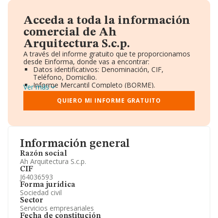
Acceda a toda la información
comercial de Ah
Arquitectura S.c.p.
A través del informe gratuito que te proporcionamos
desde Einforma, donde vas a encontrar:
Datos identificativos: Denominación, CIF,
Teléfono, Domicilio.
Informe Mercantil Completo (BORME).
Ver más
Gráficos de Evolución Ventas y Empleados.
Consejo de Administración y Administradores.
QUIERO MI INFORME GRATUITO
Directivos y Ejecutivos.
Accionistas.
Participaciones y Vinculaciones en otras empresas.
Artículos de prensa publicados sobre la empresa.
Información oficial y registral complementaria.
Información general
Razón social
Ah Arquitectura S.c.p.
CIF
J64036593
Forma jurídica
Sociedad civil
Sector
Servicios empresariales
Fecha de constitución