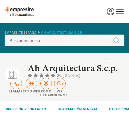
EMPRESITE ESPAÑA
AH ARQUITECTURA S.C.P.
Buscar
Ah Arquitectura S.c.p.
0
/5
( 0 votos)
LLAMAR
SITIO WEB
CÓMO
VER
LLEGAR
INFORME
DIRECCIÓN Y CONTACTO
INFORMACIÓN GENERAL
DATOS COM