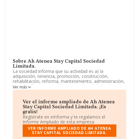
Sobre Ah Atenea Stay Capital Sociedad
Limitada.
La sociedad informa que su actividad es a) la
adquisición, tenencia, promoción, construcción,
rehabilitación, reforma, mantenimiento, administración,
explotación y enajenación, por cualquier título, de toda
Ver más
clase de bienes inmuebles, rústicos o urbanos, así como
de edificaciones de cualquier tipo. b) la compraventa de
bienes inmuebles, in. La sociedad está registrada como
Ver el informe ampliado de Ah Atenea
Sociedad Limitada. Tiene CNAE: 6811 - '%cnae%'. La
Stay Capital Sociedad Limitada. ¡Es
compañía no tiene actividad en mercados exteriores.
gratis!
Regístrate en eInforma y te regalamos el
La sociedad
Ah Atenea Stay Capital Sociedad
Informe Ampliado de esta empresa.
Limitada
, NIF B88720040, se encuentra en Avenida De
VER INFORME AMPLIADO DE AH ATENEA
Europa Pq. Empresarial El Limon núm. 6, (41928),
STAY CAPITAL SOCIEDAD LIMITADA.
Palomares Del Rio, provincia de Sevilla, Andalucía.