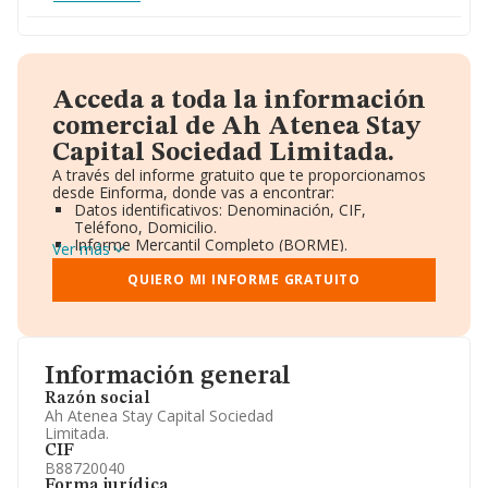
Acceda a toda la información
comercial de Ah Atenea Stay
Capital Sociedad Limitada.
A través del informe gratuito que te proporcionamos
desde Einforma, donde vas a encontrar:
Datos identificativos: Denominación, CIF,
Teléfono, Domicilio.
Informe Mercantil Completo (BORME).
Ver más
Gráficos de Evolución Ventas y Empleados.
Consejo de Administración y Administradores.
QUIERO MI INFORME GRATUITO
Directivos y Ejecutivos.
Accionistas.
Participaciones y Vinculaciones en otras empresas.
Artículos de prensa publicados sobre la empresa.
Información oficial y registral complementaria.
Información general
Razón social
Ah Atenea Stay Capital Sociedad
Limitada.
CIF
B88720040
Forma jurídica