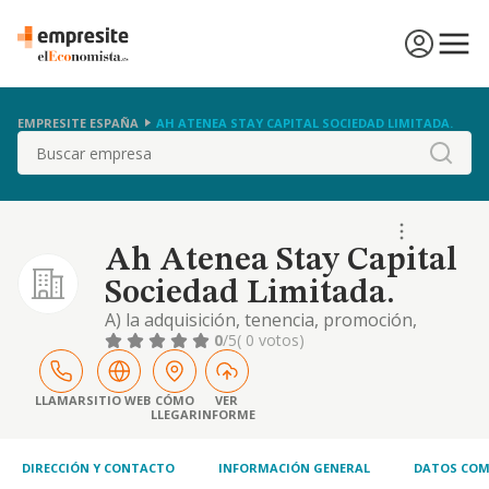
EMPRESITE ESPAÑA
AH ATENEA STAY CAPITAL SOCIEDAD LIMITADA.
Buscar
Ah Atenea Stay Capital
Sociedad Limitada.
A) la adquisición, tenencia, promoción,
construcción, rehabilitación, reforma,
0
/5
( 0 votos)
mantenimiento, administración, explotación
y enajenación, por cualquier título, de toda
clase de bienes inmuebles, rústicos o
LLAMAR
SITIO WEB
CÓMO
VER
LLEGAR
INFORME
urbanos, así como de edificaciones de
cualquier tipo. b) la compraventa de bienes
inmuebles, in
DIRECCIÓN Y CONTACTO
INFORMACIÓN GENERAL
DATOS COM