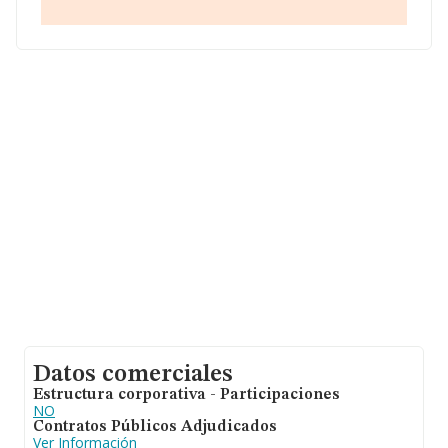
En base a la información de la que dispone INFORMA
sobre 67.991 compañías, la facturación en el ámbito
nacional alcanza los 7.139 millones de euros y la media
de facturación de ventas entre todas las compañías
alcanza los 105 mil euros. En relación con la
información de la provincia de Sevilla, en la base de
datos INFORMA constan 2432 empresas, cuyas ventas
han obtenido los 310 millones de euros. Para aportar
ulterior información de interés en el ámbito sectorial,
los empleados de media son 1; la media de antigüedad
desde la constitución es de 13 años.
Datos comerciales
Estructura corporativa - Participaciones
NO
Contratos Públicos Adjudicados
Ver Información