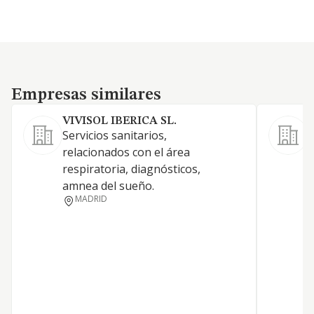
Empresas similares
Empresas similares
VIVISOL IBERICA SL.
Servicios sanitarios,
V
relacionados con el área
l
respiratoria, diagnósticos,
a
amnea del sueño.
ó
MADRID