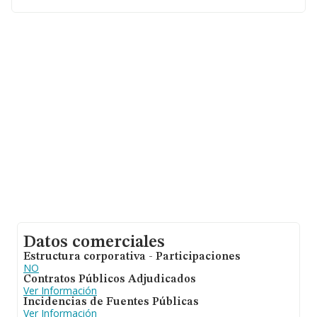
Con los datos a disposición de INFORMA sobre 7.469
empresas pertenecientes al sector, en el ámbito
nacional la facturación alcanza la cifra de 49.803
millones de euros y la media de facturación de ventas
entre todas las compañías alcanza los 6 millones de
euros. En cuanto a la información relativa a la provincia
de Madrid, en la base de datos de INFORMA aparecen
2084 empresas, con ventas de hasta 21.413 millones de
euros. Finalmente, para completar los datos de sector
los empleados de media son 8; la media de antigüedad
desde la constitución es de 18 años.
Datos comerciales
Estructura corporativa - Participaciones
NO
Contratos Públicos Adjudicados
Ver Información
Incidencias de Fuentes Públicas
Ver Información