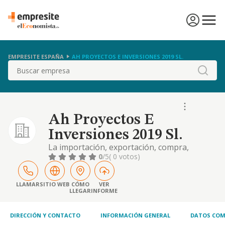
EMPRESITE ESPAÑA
AH PROYECTOS E INVERSIONES 2019 SL.
Buscar
Ah Proyectos E
Inversiones 2019 Sl.
La importación, exportación, compra,
distribución, fabricación, almacenamiento,
0
/5
( 0 votos)
comercialización y mediación en la venta de
productos sanitarios y de materias primas
empleadas en la elaboración de productos
LLAMAR
SITIO WEB
CÓMO
VER
LLEGAR
INFORME
sanitarios, con exclusión de aquellos
productos sujetos a prescripción médica o
facultativa
DIRECCIÓN Y CONTACTO
INFORMACIÓN GENERAL
DATOS COM