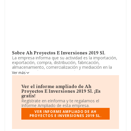
Sobre Ah Proyectos E Inversiones 2019 Sl.
La empresa informa que su actividad es la importación,
exportación, compra, distribución, fabricación,
almacenamiento, comercialización y mediación en la
venta de productos sanitarios y de materias primas
Ver más
empleadas en la elaboración de productos sanitarios,
con exclusión de aquellos productos sujetos a
prescripción médica o facultativa. La empresa está
Ver el informe ampliado de Ah
registrada como Sociedad Limitada. Tiene CNAE: 4646 -
Proyectos E Inversiones 2019 Sl. ¡Es
'Comercio al por mayor de productos farmacéuticos'. La
gratis!
compañía es importadora y exportadora.
Regístrate en eInforma y te regalamos el
Informe Ampliado de esta empresa.
La sociedad española
Ah Proyectos e Inversiones
VER INFORME AMPLIADO DE AH
2019 S.L
, con número de identificación fiscal
PROYECTOS E INVERSIONES 2019 SL.
B02950244, se encuentra en Calle De La Junta De
Castilla-León núm. 8 Ptl 5 Bj B, (28660), en el municipio
de Boadilla Del Monte, Madrid.