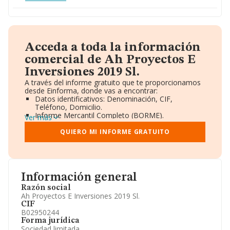
Acceda a toda la información
comercial de Ah Proyectos E
Inversiones 2019 Sl.
A través del informe gratuito que te proporcionamos
desde Einforma, donde vas a encontrar:
Datos identificativos: Denominación, CIF,
Teléfono, Domicilio.
Informe Mercantil Completo (BORME).
Ver más
Gráficos de Evolución Ventas y Empleados.
Consejo de Administración y Administradores.
QUIERO MI INFORME GRATUITO
Directivos y Ejecutivos.
Accionistas.
Participaciones y Vinculaciones en otras empresas.
Artículos de prensa publicados sobre la empresa.
Información oficial y registral complementaria.
Información general
Razón social
Ah Proyectos E Inversiones 2019 Sl.
CIF
B02950244
Forma jurídica
Sociedad limitada