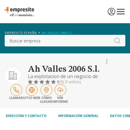
EMPRESITE ESPAÑA
AH VALLES 2006 S.L.
Buscar
Ah Valles 2006 S.l.
La explotacion de un negocio de
compraventa, reparacion, alquiler excepto el
0
/5
( 0 votos)
financiero activo, exportacion e importacion
de todo tipo de vehiculos
LLAMAR
SITIO WEB
CÓMO
VER
LLEGAR
INFORME
DIRECCIÓN Y CONTACTO
INFORMACIÓN GENERAL
DATOS COM