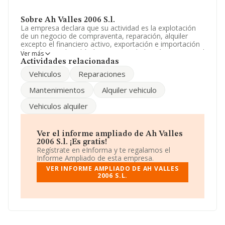
Sobre Ah Valles 2006 S.l.
La empresa declara que su actividad es la explotación
de un negocio de compraventa, reparación, alquiler
excepto el financiero activo, exportación e importación
de todo tipo de vehículos. La sociedad está inscrita en el
Ver más
Registro Mercantil como Sociedad Limitada. Tiene
Actividades relacionadas
CNAE: 4781 - 'Comercio al por menor de productos
Vehiculos
Reparaciones
alimenticios, bebidas y tabaco en puestos de venta y en
mercadillos'. La empresa no tiene actividad en
Mantenimientos
Alquiler vehiculo
mercados exteriores.
Vehiculos alquiler
La empresa española
Ah Valles 2006 S.L
, con CIF
B64167125, se encuentra en Avenida Pau Casals núm.
72, (08192), en el municipio de Sant Quirze Del Vallés,
en Barcelona, Cataluña.
Ver el informe ampliado de Ah Valles
2006 S.l. ¡Es gratis!
En base a la información de la que dispone INFORMA
Regístrate en eInforma y te regalamos el
sobre 35.519 compañías, a nivel nacional la facturación
Informe Ampliado de esta empresa.
asciende a 81.312 millones de euros y el promedio de la
VER INFORME AMPLIADO DE AH VALLES
facturación de ventas entre todas las compañías
2006 S.L.
asciende a los 2 millones de euros. Para aportar ulterior
información de interés en el ámbito sectorial, la media
de empleados de las empresas es de 3. La antigüedad
desde la constitución es de 16 años.