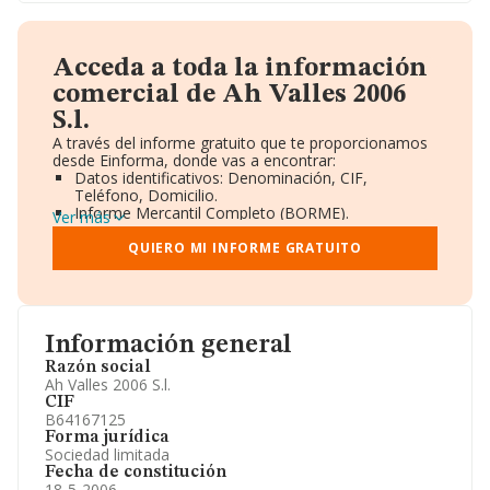
Acceda a toda la información
comercial de Ah Valles 2006
S.l.
A través del informe gratuito que te proporcionamos
desde Einforma, donde vas a encontrar:
Datos identificativos: Denominación, CIF,
Teléfono, Domicilio.
Informe Mercantil Completo (BORME).
Ver más
Gráficos de Evolución Ventas y Empleados.
Consejo de Administración y Administradores.
QUIERO MI INFORME GRATUITO
Directivos y Ejecutivos.
Accionistas.
Participaciones y Vinculaciones en otras empresas.
Artículos de prensa publicados sobre la empresa.
Información oficial y registral complementaria.
Información general
Razón social
Ah Valles 2006 S.l.
CIF
B64167125
Forma jurídica
Sociedad limitada
Fecha de constitución
18-5-2006