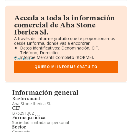
Acceda a toda la información
comercial de Aha Stone
Iberica Sl.
A través del informe gratuito que te proporcionamos
desde Einforma, donde vas a encontrar:
Datos identificativos: Denominación, CIF,
Teléfono, Domicilio.
Informe Mercantil Completo (BORME).
Ver más
Gráficos de Evolución Ventas y Empleados.
Consejo de Administración y Administradores.
QUIERO MI INFORME GRATUITO
Directivos y Ejecutivos.
Accionistas.
Participaciones y Vinculaciones en otras empresas.
Artículos de prensa publicados sobre la empresa.
Información oficial y registral complementaria.
Información general
Razón social
Aha Stone Iberica Sl.
CIF
B75291302
Forma jurídica
Sociedad limitada unipersonal
Sector
Comercio