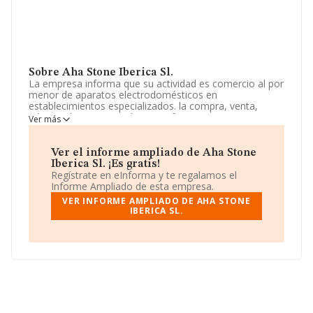
Sobre Aha Stone Iberica Sl.
La empresa informa que su actividad es comercio al por
menor de aparatos electrodomésticos en
establecimientos especializados. la compra, venta,
adquisición, enajenación, manufactura, permuta,
Ver más
importación, exportación, almacenamiento,
administración, manipulación, distribución. La empresa
está registrada como Sociedad Limitada. Su actividad
Ver el informe ampliado de Aha Stone
CNAE es 'Comercio al por menor de aparatos
Iberica Sl. ¡Es gratis!
electrodomésticos en establecimientos especializados'
Regístrate en eInforma y te regalamos el
con código 4754. La compañía realiza actividad
Informe Ampliado de esta empresa.
internacional tanto de importación como exportación.
VER INFORME AMPLIADO DE AHA STONE
IBERICA SL.
La compañía
Aha Stone Iberica S.L
, CIF B75291302,
se encuentra en Avenida Del Mediterraneo núm. 37 1 F,
(28007), en el municipio de Madrid, Madrid.
Con los datos a disposición de INFORMA sobre 12.138
empresas pertenecientes al sector, la facturación en el
ámbito nacional alcanza los 8.303 millones de euros y
se calcula un promedio de facturación de 684 mil euros
entre todas las compañías. En cuanto a la información