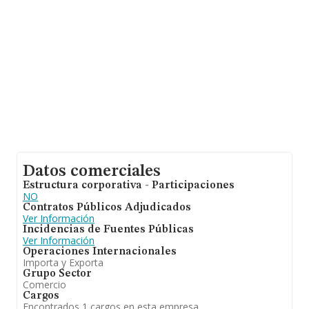
relativa a la provincia de Madrid, en la base de datos
INFORMA constan 1875 empresas, con ventas de hasta
327 millones de euros. Con el fin de ampliar la
información relativa a las compañías, la antigüedad
desde la constitución es de 21 años. La media de
empleados de las empresas es de 2.
Datos comerciales
Estructura corporativa - Participaciones
NO
Contratos Públicos Adjudicados
Ver Información
Incidencias de Fuentes Públicas
Ver Información
Operaciones Internacionales
Importa y Exporta
Grupo Sector
Comercio
Cargos
Encontrados 1 cargos en esta empresa