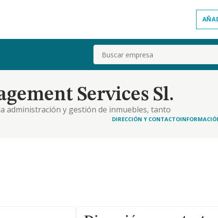
AÑA
Buscar
gement Services Sl.
 la administración y gestión de inmuebles, tanto
de mantenimiento de alquiler y, en su caso, de
DIRECCIÓN Y CONTACTO
INFORMACIÓ
y urbanas; la gestión de comunidades de