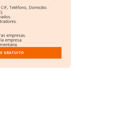
 CIF, Teléfono, Domicilio.
).
eados.
tradores.
tras empresas.
 la empresa.
ementaria.
ME GRATUITO