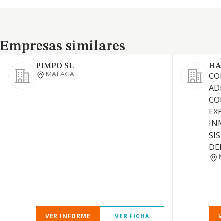
Empresas similares
Empresas similares
PIMPO SL
HA
MALAGA
CO
AD
CO
EX
IN
SI
DE
VER INFORME
VER FICHA