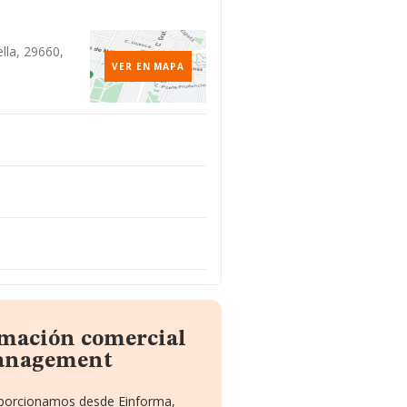
lla, 29660,
VER EN MAPA
rmación comercial
Management
roporcionamos desde Einforma,