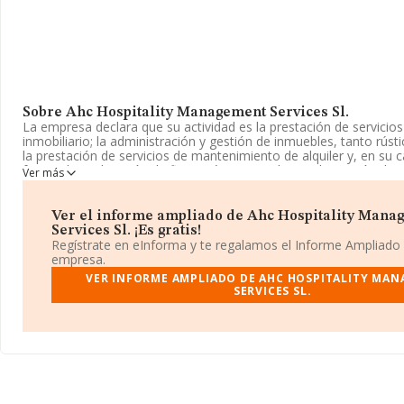
Sobre Ahc Hospitality Management Services Sl.
La empresa declara que su actividad es la prestación de servicios
inmobiliario; la administración y gestión de inmuebles, tanto rús
la prestación de servicios de mantenimiento de alquiler y, en su c
forma de explotación de fincas rústicas y urbanas; la gestión d
Ver más
propietario. La empresa es una Sociedad Limitada. La actividad 
corresponde a 'Gestión y administración de la propiedad inmobili
6832. No realiza actividad de importación y/o exportación.
Ver el informe ampliado de Ahc Hospitality Mana
Services Sl. ¡Es gratis!
El número de empleados se ha incrementado un 11% y teniendo 
Regístrate en eInforma y te regalamos el Informe Ampliado
información disponible en INFORMA, ha dispuesto de un númer
empresa.
encima de la media de sector.
VER INFORME AMPLIADO DE AHC HOSPITALITY MA
SERVICES SL.
Dentro del ranking de empresas elaborado por INFORMA, atendie
de facturación, podemos decir de la compañía que: en 2024 la e
puestos a nivel sectorial pasando a ocupar la posición 2.686, fren
anterior. En el ranking de sectores las siguientes empresas tiene
Mejitzot S.L
y
Lizardi Servicios Inmobiliarios S.L
; en cambio, 
compañía, están empresas como:
Administracion de Fincas B
Inversiones Unidas S.A
. En el ranking nacional, ha retrocedido
pasando de la posición 380.074 a 412.381. La lista de empresas