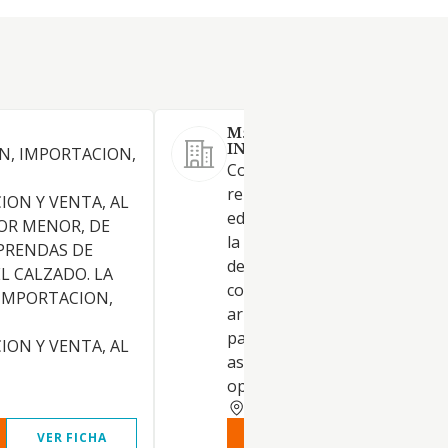
M5 SOLUCIONES
INMOBILIARIAS SL.
N, IMPORTACION,
Construcción completa,
reparación y conservación de
ION Y VENTA, AL
edificaciones. La intermediac
OR MENOR, DE
la compra, venta o arrendam
PRENDAS DE
de terrenos, así como en la
EL CALZADO. LA
compra, venta, construcción 
IMPORTACION,
arrendamiento de inmuebles
partes de inmuebles, no
ION Y VENTA, AL
asumiendo riesgos propios y
operando por cuenta de terc
MALAGA
VER FICHA
VER INFORME
VER FIC