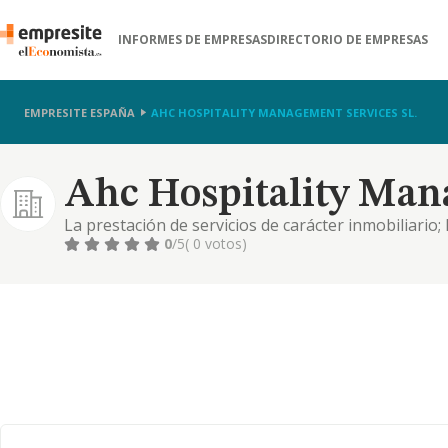
INFORMES DE EMPRESAS
DIRECTORIO DE EMPRESAS
EMPRESITE ESPAÑA
AHC HOSPITALITY MANAGEMENT SERVICES SL.
Ahc Hospitality Mana
La prestación de servicios de carácter inmobiliario;
rústicos como privados; la prestación de servicios 
0
/5
( 0 votos)
cualquier forma de explotación de fincas rústicas 
propietario