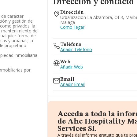
Dirección y contacto
Dirección
 de carácter
Urbanizacion La Alzambra, Of 3, Marbe
ación y gestión de
Malaga
 como privados; la
Como llegar
de mantenimiento de
 cualquier forma de
icas y urbanas; la
Teléfono
e propietario
Añadir Teléfono
opiedad inmobiliaria
Web
Añadir Web
nmobiliarias por
Email
Añadir Email
Acceda a toda la info
de Ahc Hospitality 
Services Sl.
A través del informe gratuito que te p