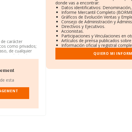
donde vas a encontrar:
Datos identificativos: Denominación,
Informe Mercantil Completo (BORME
Gráficos de Evolución Ventas y Empl
Consejo de Administración y Adminis
Directivos y Ejecutivos.
Accionistas.
Participaciones y Vinculaciones en o
Artículos de prensa publicados sobre
 de carácter
Información oficial y registral compl
ticos como privados;
aso, de cualquier
QUIERO MI INFOR
e comunidades de
de referencia CNAE
aria', cuyo Código es
gement
en cuenta la
 de esta
o de empleados por
NAGEMENT
ndo a los niveles
mpresa ha caído 425
te a la 2.261 del año
n mejor posición:
por debajo de la
orge S.L
y
Frajuma
 32.307 puestos,
 mejor posicionadas