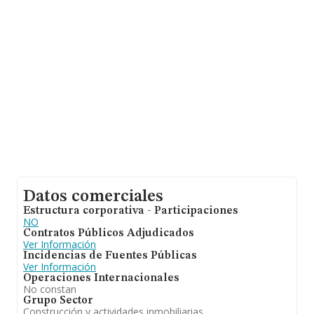
Calle Legion Española núm. 10 Bj, (09001), Burgos,
Castilla-león.
Con los datos a disposición de INFORMA sobre 231.218
empresas pertenecientes al sector, en el ámbito
nacional la facturación alcanza la cifra de 29.817
millones de euros y el promedio de la facturación de
ventas entre todas las compañías asciende a los 128 mil
euros. Para aportar ulterior información de interés en el
ámbito sectorial, la antigüedad alcanza los 20 años
desde la constitución. La media de empleados de las
empresas es de 1.
Datos comerciales
Estructura corporativa - Participaciones
NO
Contratos Públicos Adjudicados
Ver Información
Incidencias de Fuentes Públicas
Ver Información
Operaciones Internacionales
No constan
Grupo Sector
Construcción y actividades inmobiliarias