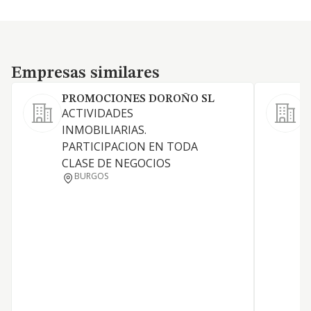
Empresas similares
Empresas similares
PROMOCIONES DOROÑO SL
ACTIVIDADES
T
INMOBILIARIAS.
i
PARTICIPACION EN TODA
s
CLASE DE NEGOCIOS
S
BURGOS
T
r
T
m
E
e
d
E