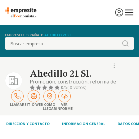
EMPRESITE ESPAÑA
AHEDILLO 21 SL.
Buscar
Ahedillo 21 Sl.
Promoción, construcción, reforma de
inmuebles, del suelo y su urbanicación.
0
/5
( 0 votos)
conservación de patrimonio.tráfico
inmobiliario. administración de inmuebles.
gestión de propiedad inmobiliaria. alquiler
LLAMAR
SITIO WEB
CÓMO
VER
LLEGAR
INFORME
de maquinaria de construcción. implantación
y explotación on de instalaciones de energía
renovable
DIRECCIÓN Y CONTACTO
INFORMACIÓN GENERAL
DATOS COM