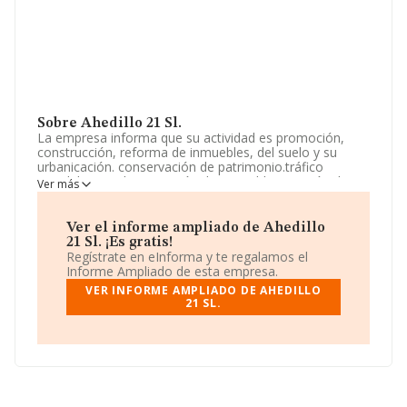
Sobre Ahedillo 21 Sl.
La empresa informa que su actividad es promoción,
construcción, reforma de inmuebles, del suelo y su
urbanicación. conservación de patrimonio.tráfico
inmobiliario. administración de inmuebles. gestión de
Ver más
propiedad inmobiliaria. alquiler de maquinaria de
construcción. implantación y explotación on de
instalaciones de energía renovable. La empresa está
Ver el informe ampliado de Ahedillo
registrada como Sociedad Limitada. La actividad de
21 Sl. ¡Es gratis!
referencia CNAE corresponde a '%cnae%', cuyo Código
Regístrate en eInforma y te regalamos el
es 6812. La empresa no tiene actividad en mercados
Informe Ampliado de esta empresa.
exteriores.
VER INFORME AMPLIADO DE AHEDILLO
21 SL.
Ha tenido el mismo número de empleados y teniendo
en cuenta la información a disposición de INFORMA, ha
contado con un número de empleados inferior a la
media de sector.
La compañía
Ahedillo 21 S.L
, con número de
identificación fiscal B42793430, tiene domicilio fiscal en