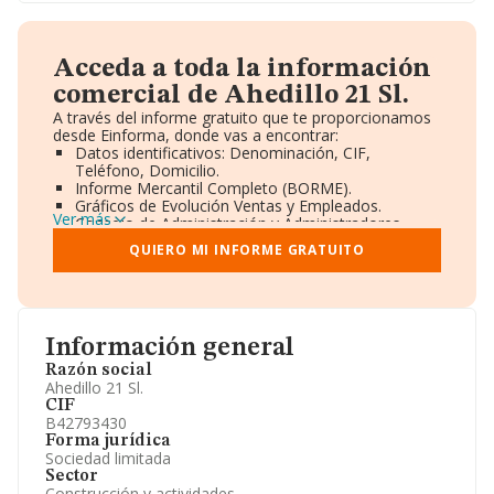
Acceda a toda la información
comercial de Ahedillo 21 Sl.
A través del informe gratuito que te proporcionamos
desde Einforma, donde vas a encontrar:
Datos identificativos: Denominación, CIF,
Teléfono, Domicilio.
Informe Mercantil Completo (BORME).
Gráficos de Evolución Ventas y Empleados.
Ver más
Consejo de Administración y Administradores.
Directivos y Ejecutivos.
QUIERO MI INFORME GRATUITO
Accionistas.
Participaciones y Vinculaciones en otras empresas.
Artículos de prensa publicados sobre la empresa.
Información oficial y registral complementaria.
Información general
Razón social
Ahedillo 21 Sl.
CIF
B42793430
Forma jurídica
Sociedad limitada
Sector
Construcción y actividades