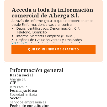
Acceda a toda la información
comercial de Aherga S.l.
A través del informe gratuito que te proporcionamos
desde Einforma, donde vas a encontrar:
Datos identificativos: Denominación, CIF,
Teléfono, Domicilio.
Informe Mercantil Completo (BORME).
Gráficos de Evolución Ventas y Empleados.
Ver más
Consejo de Administración y Administradores.
Directivos y Ejecutivos.
QUIERO MI INFORME GRATUITO
Accionistas.
Participaciones y Vinculaciones en otras empresas.
Artículos de prensa publicados sobre la empresa.
Información oficial y registral complementaria.
Información general
Razón social
Aherga S.l.
CIF
B29392685
Forma jurídica
Sociedad limitada
Sector
Servicios empresariales
Fecha de constitución