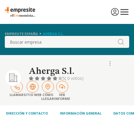
EMPRESITE ESPAÑA
AHERGA S.L.
Buscar
Aherga S.l.
0
/5
( 0 votos)
LLAMAR
SITIO WEB
CÓMO
VER
LLEGAR
INFORME
DIRECCIÓN Y CONTACTO
INFORMACIÓN GENERAL
DATOS COM