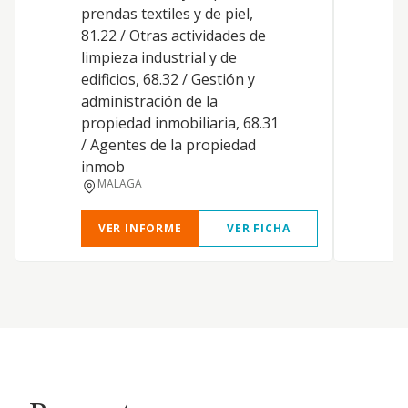
i
prendas textiles y de piel,
c
81.22 / Otras actividades de
v
limpieza industrial y de
a
edificios, 68.32 / Gestión y
a
administración de la
p
propiedad inmobiliaria, 68.31
c
/ Agentes de la propiedad
j
inmob
v
MALAGA
VER INFORME
VER FICHA