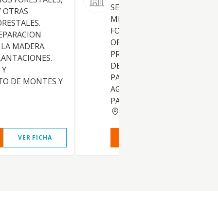
SERVICIO DE TRANSPORTE D
Y OTRAS
MERCADERIAS, SERVICIOS
ORESTALES.
FORESTALES, EDIFICACION Y
EPARACION
OBRA CIVIL, CONSOLIDACIO
 LA MADERA.
PREPARACION DE TERRENOS
PLANTACIONES.
DEMOLICIONES, PERFORACI
 Y
PARA ALUMBRAMIENTO DE
O DE MONTES Y
AGUAS, CIMENTACIONES Y
PAVIMENTACIONES, ETC.
BARCELONA
VER FICHA
VER INFORME
VER FIC