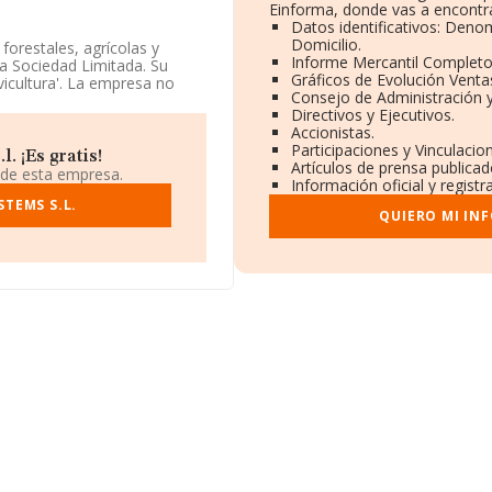
Einforma, donde vas a encontra
Datos identificativos: Deno
Domicilio.
forestales, agrícolas y
Informe Mercantil Complet
a Sociedad Limitada. Su
Gráficos de Evolución Venta
vicultura'. La empresa no
Consejo de Administración y
Directivos y Ejecutivos.
Accionistas.
 a los datos disponibles en
Participaciones y Vinculaci
or.
. ¡Es gratis!
Artículos de prensa publica
 de esta empresa.
Información oficial y regist
e su domicilio social
pio de Canet De Mar, en
STEMS S.L.
QUIERO MI IN
6 compañías, en el ámbito
 y se calcula un promedio de
o, con el fin de ampliar la
eados de las empresas es de