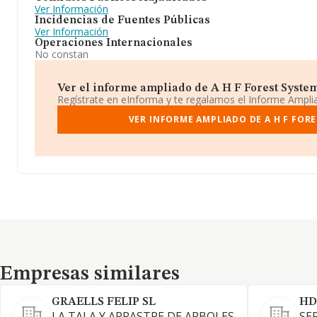
Ver Información
Incidencias de Fuentes Públicas
Ver Información
Operaciones Internacionales
No constan
Ver el informe ampliado de A H F Forest Systems 
Regístrate en eInforma y te regalamos el Informe Ampl
VER INFORME AMPLIADO DE A H F FORE
Empresas similares
Empresas similares
GRAELLS FELIP SL
HD
LA TALA Y ARRASTRE DE ARBOLES
SE