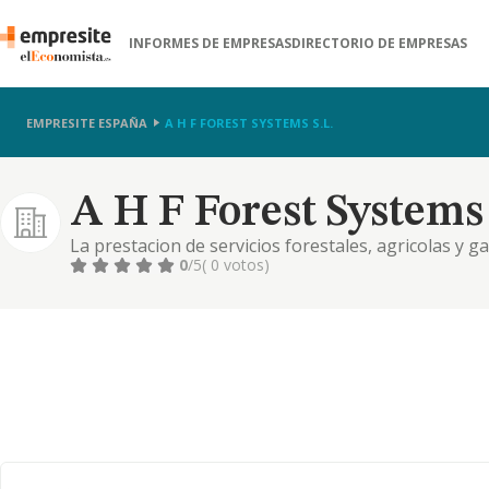
INFORMES DE EMPRESAS
DIRECTORIO DE EMPRESAS
EMPRESITE ESPAÑA
A H F FOREST SYSTEMS S.L.
A H F Forest Systems 
La prestacion de servicios forestales, agricolas y 
0
/5
( 0 votos)