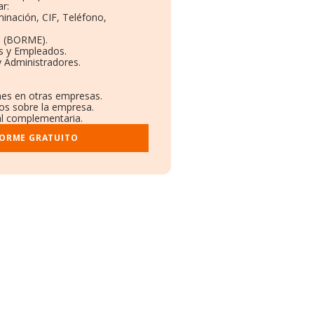
r:
minación, CIF, Teléfono,
o (BORME).
s y Empleados.
 Administradores.
ones en otras empresas.
dos sobre la empresa.
ral complementaria.
FORME GRATUITO