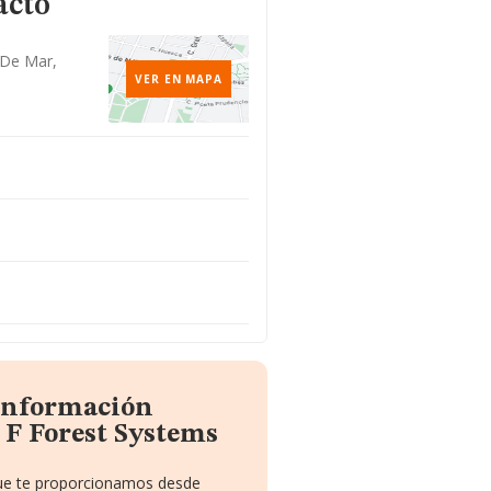
acto
 De Mar,
VER EN MAPA
 información
 F Forest Systems
 que te proporcionamos desde