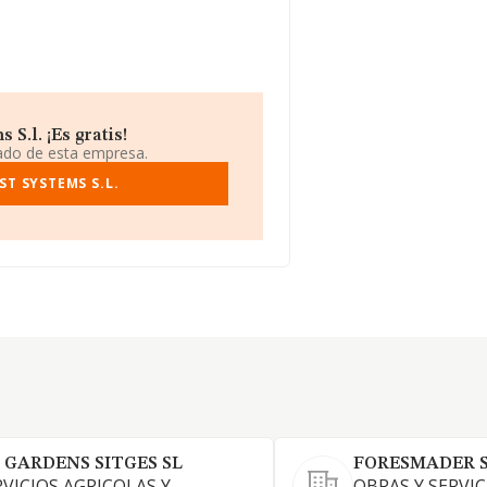
S.l. ¡Es gratis!
iado de esta empresa.
ST SYSTEMS S.L.
 GARDENS SITGES SL
FORESMADER S
RVICIOS AGRICOLAS Y
OBRAS Y SERVIC