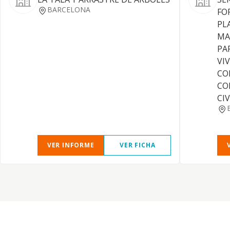
BARCELONA
FO
PL
MA
PA
VI
CO
CO
CIV
VER INFORME
VER FICHA