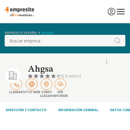
EMPRESITE ESPAÑA
AHGSA
Buscar
Ahgsa
0
/5
( 0 votos)
LLAMAR
SITIO WEB
CÓMO
VER
LLEGAR
INFORME
DIRECCIÓN Y CONTACTO
INFORMACIÓN GENERAL
DATOS COM