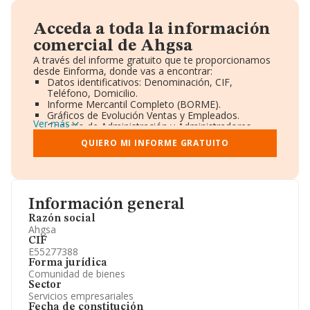
Acceda a toda la información
comercial de Ahgsa
A través del informe gratuito que te proporcionamos
desde Einforma, donde vas a encontrar:
Datos identificativos: Denominación, CIF,
Teléfono, Domicilio.
Informe Mercantil Completo (BORME).
Gráficos de Evolución Ventas y Empleados.
Ver más
Consejo de Administración y Administradores.
Directivos y Ejecutivos.
QUIERO MI INFORME GRATUITO
Accionistas.
Participaciones y Vinculaciones en otras empresas.
Artículos de prensa publicados sobre la empresa.
Información oficial y registral complementaria.
Información general
Razón social
Ahgsa
CIF
E55277388
Forma jurídica
Comunidad de bienes
Sector
Servicios empresariales
Fecha de constitución