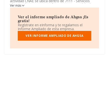
actividad CNAE se ubica dentro de 7111 - Servicios
técnicos de arquitectura.
Ahgsa
tiene un modelo de
Ver más
sociedad Comunidad de bienes.
Ver el informe ampliado de Ahgsa ¡Es
gratis!
Regístrate en eInforma y te regalamos el
Informe Ampliado de esta empresa.
VER INFORME AMPLIADO DE AHGSA