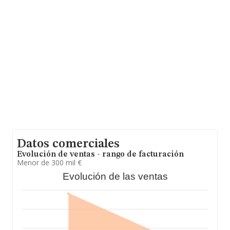
empresas es de 316 mil euros. En cuanto a la
información relativa a la provincia de Madrid, en la base
de datos INFORMA constan 5580 empresas, con ventas
en 2007 de hasta 2.172 millones de euros. Como
información adicional de interés, la antigüedad alcanza
los 19 años desde la constitución. Los empleados de
media son 3.
Datos comerciales
Evolución de ventas - rango de facturación
Menor de 300 mil €
Evolución de las ventas