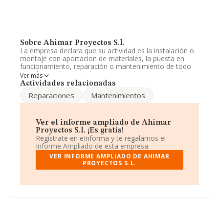
Sobre Ahimar Proyectos S.l.
La empresa declara que su actividad es la instalación o
montaje con aportacion de materiales, la puesta en
funcionamiento, reparación o mantenimiento de todo
tipo de instalaciones de agua, gas. La empresa está
Ver más
registrada como Sociedad Limitada. Su CNAE
Actividades relacionadas
corresponde a 4322 con código 'Fontanería,
Reparaciones
Mantenimientos
instalaciones de sistemas de calefacción y aire
acondicionado'. La compañía no tiene actividad en
mercados exteriores.
Ver el informe ampliado de Ahimar
Según los datos a disposición de INFORMA, ha tenido
Proyectos S.l. ¡Es gratis!
un número de empleados por debajo de la media de
Regístrate en eInforma y te regalamos el
sector.
Informe Ampliado de esta empresa.
VER INFORME AMPLIADO DE AHIMAR
La sociedad española
Ahimar Proyectos S.L
, CIF
PROYECTOS S.L.
B84647213, se encuentra en Calle Alpujarras Lc núm.
26, (28915), en el municipio de Leganes, Madrid.
En base a la información de la que dispone INFORMA
sobre 30.641 compañías, la facturación en el ámbito
nacional alcanza los 9.687 millones de euros y se estima
que el promedio de la facturación entre todas las