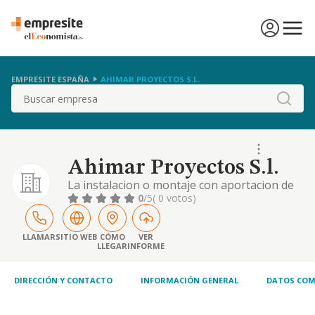
EMPRESITE ESPAÑA
AHIMAR PROYECTOS S.L.
Buscar
Ahimar Proyectos S.l.
La instalacion o montaje con aportacion de
materiales, la puesta en funcionamiento,
0
/5
( 0 votos)
reparacion o mantenimiento de todo tipo de
instalaciones de agua, gas.
LLAMAR
SITIO WEB
CÓMO
VER
LLEGAR
INFORME
DIRECCIÓN Y CONTACTO
INFORMACIÓN GENERAL
DATOS COM