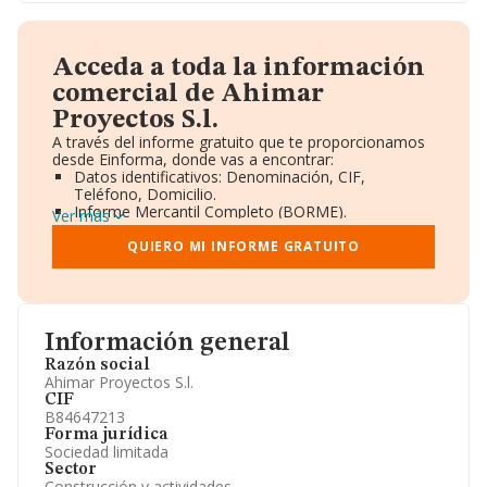
Acceda a toda la información
comercial de Ahimar
Proyectos S.l.
A través del informe gratuito que te proporcionamos
desde Einforma, donde vas a encontrar:
Datos identificativos: Denominación, CIF,
Teléfono, Domicilio.
Informe Mercantil Completo (BORME).
Ver más
Gráficos de Evolución Ventas y Empleados.
Consejo de Administración y Administradores.
QUIERO MI INFORME GRATUITO
Directivos y Ejecutivos.
Accionistas.
Participaciones y Vinculaciones en otras empresas.
Artículos de prensa publicados sobre la empresa.
Información oficial y registral complementaria.
Información general
Razón social
Ahimar Proyectos S.l.
CIF
B84647213
Forma jurídica
Sociedad limitada
Sector
Construcción y actividades