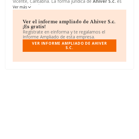
Vicente, Cantabria. La forma jurídica de
Ahiver S.c.
es
Sociedad civil.
Ver más
Ver el informe ampliado de Ahiver S.c.
¡Es gratis!
Regístrate en eInforma y te regalamos el
Informe Ampliado de esta empresa.
VER INFORME AMPLIADO DE AHIVER
S.C.