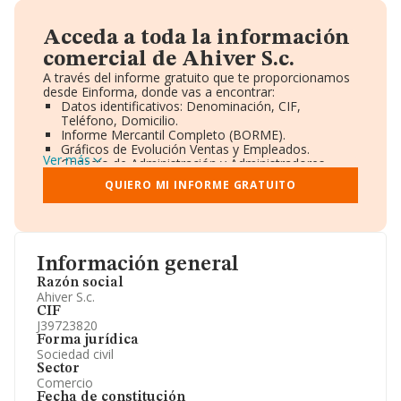
Acceda a toda la información
comercial de Ahiver S.c.
A través del informe gratuito que te proporcionamos
desde Einforma, donde vas a encontrar:
Datos identificativos: Denominación, CIF,
Teléfono, Domicilio.
Informe Mercantil Completo (BORME).
Gráficos de Evolución Ventas y Empleados.
Ver más
Consejo de Administración y Administradores.
Directivos y Ejecutivos.
QUIERO MI INFORME GRATUITO
Accionistas.
Participaciones y Vinculaciones en otras empresas.
Artículos de prensa publicados sobre la empresa.
Información oficial y registral complementaria.
Información general
Razón social
Ahiver S.c.
CIF
J39723820
Forma jurídica
Sociedad civil
Sector
Comercio
Fecha de constitución