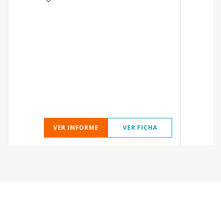
e
VER INFORME
VER FICHA