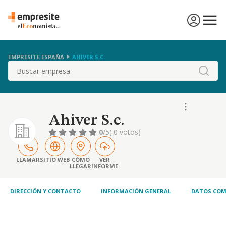
EMPRESITE ESPAÑA
AHIVER S.C.
Buscar
Ahiver S.c.
0
/5
( 0 votos)
LLAMAR
SITIO WEB
CÓMO
VER
LLEGAR
INFORME
DIRECCIÓN Y CONTACTO
INFORMACIÓN GENERAL
DATOS COM