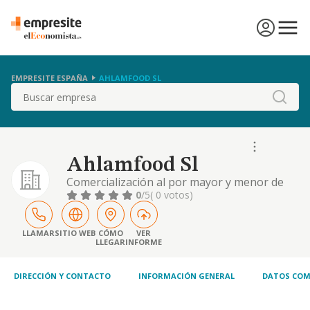
EMPRESITE ESPAÑA
AHLAMFOOD SL
Buscar
Ahlamfood Sl
Comercialización al por mayor y menor de
toda clase de productos alimenticios,
0
/5
( 0 votos)
propios del hogar y complementarios,
mediante la instalación y explotación de
establecimientos comerciales, autoservicios
LLAMAR
SITIO WEB
CÓMO
VER
LLEGAR
INFORME
y tiendas tradicionales, representaciones y
distribuciones en exclusiva de los citados
artículos y
DIRECCIÓN Y CONTACTO
INFORMACIÓN GENERAL
DATOS COM