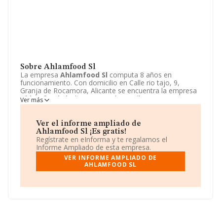
Sobre Ahlamfood Sl
La empresa
Ahlamfood Sl
computa 8 años en
funcionamiento. Con domicilio en Calle rio tajo, 9,
Granja de Rocamora, Alicante se encuentra la empresa
Ahlamfood Sl
. El CNAE que desarrolla es 4711 -
Ver más
Comercio al por menor no especializado con
predominio de productos alimenticios, bebidas y tabaco.
Ahlamfood Sl
está definida como Sociedad limitada.
Ver el informe ampliado de
Ahlamfood Sl ¡Es gratis!
Regístrate en eInforma y te regalamos el
Informe Ampliado de esta empresa.
VER INFORME AMPLIADO DE
AHLAMFOOD SL