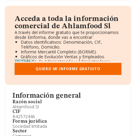
Acceda a toda la información
comercial de Ahlamfood Sl
A través del informe gratuito que te proporcionamos
desde Einforma, donde vas a encontrar:
Datos identificativos: Denominación, CIF,
Teléfono, Domicilio.
Informe Mercantil Completo (BORME).
Gráficos de Evolución Ventas y Empleados.
Ver más
Consejo de Administración y Administradores.
Directivos y Ejecutivos.
QUIERO MI INFORME GRATUITO
Accionistas.
Participaciones y Vinculaciones en otras empresas.
Artículos de prensa publicados sobre la empresa.
Información oficial y registral complementaria.
Información general
Razón social
Ahlamfood Sl
CIF
B42572446
Forma jurídica
Sociedad limitada
Sector
Comercio