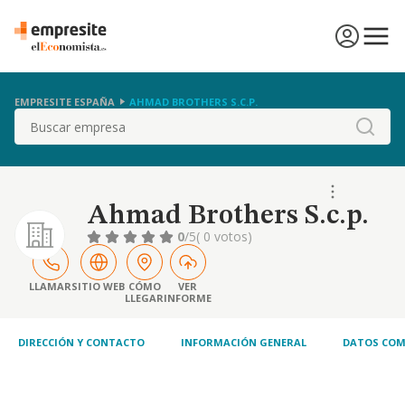
EMPRESITE ESPAÑA
AHMAD BROTHERS S.C.P.
Buscar
Ahmad Brothers S.c.p.
0
/5
( 0 votos)
LLAMAR
SITIO WEB
CÓMO
VER
LLEGAR
INFORME
DIRECCIÓN Y CONTACTO
INFORMACIÓN GENERAL
DATOS COM