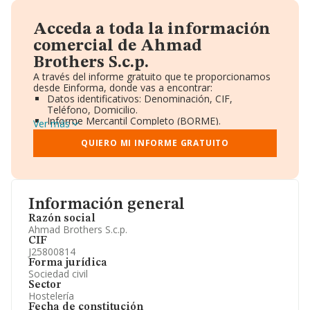
Acceda a toda la información
comercial de Ahmad
Brothers S.c.p.
A través del informe gratuito que te proporcionamos
desde Einforma, donde vas a encontrar:
Datos identificativos: Denominación, CIF,
Teléfono, Domicilio.
Informe Mercantil Completo (BORME).
Ver más
Gráficos de Evolución Ventas y Empleados.
Consejo de Administración y Administradores.
QUIERO MI INFORME GRATUITO
Directivos y Ejecutivos.
Accionistas.
Participaciones y Vinculaciones en otras empresas.
Artículos de prensa publicados sobre la empresa.
Información oficial y registral complementaria.
Información general
Razón social
Ahmad Brothers S.c.p.
CIF
J25800814
Forma jurídica
Sociedad civil
Sector
Hostelería
Fecha de constitución