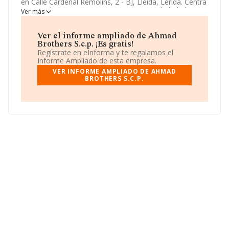
en Calle Cardenal Remolins, 2 - BJ, Lleida, Lerida. Centra
su actividad CNAE como 5630 - Servicios de bebidas. La
Ver más
empresa
Ahmad Brothers S.c.p.
es Sociedad civil.
Ver el informe ampliado de Ahmad
Brothers S.c.p. ¡Es gratis!
Regístrate en eInforma y te regalamos el
Informe Ampliado de esta empresa.
VER INFORME AMPLIADO DE AHMAD
BROTHERS S.C.P.