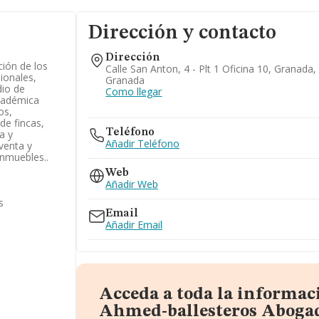
Dirección y contacto
Dirección
ción de los
Calle San Anton, 4 - Plt 1 Oficina 10, Granada,
sionales,
Granada
dio de
Como llegar
académica
os,
de fincas,
Teléfono
a y
Añadir Teléfono
venta y
nmuebles..
Web
Añadir Web
s
Email
Añadir Email
Acceda a toda la informac
Ahmed-ballesteros Aboga