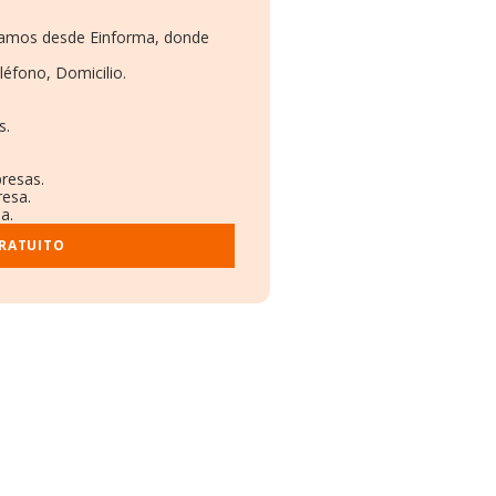
onamos desde Einforma, donde
léfono, Domicilio.
s.
presas.
resa.
a.
GRATUITO