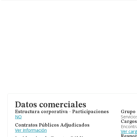
las compañías. En relación con la información de la provincia de
la base de datos INFORMA constan 441 empresas, cuyas ventas
obtenido los 21 millones de euros. Con el fin de ampliar la infor
relativa a las compañías, la media de empleados es de 2. La ant
alcanza los 14 años desde la constitución.
Datos comerciales
Estructura corporativa - Participaciones
Grupo 
NO
Servicio
Cargos
Contratos Públicos Adjudicados
Encontr
Ver Información
Ver car
Respon