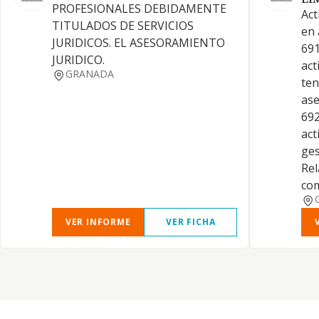
LI
PROFESIONALES DEBIDAMENTE
Act
TITULADOS DE SERVICIOS
en 
JURIDICOS. EL ASESORAMIENTO
691
JURIDICO.
act
GRANADA
ten
ase
692
act
ges
Rel
com
VER INFORME
VER FICHA