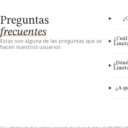
Preguntas
¿C
frecuentes
¿Cuál
Estas son alguna de las preguntas que se
Limit
hacen nuestros usuarios
¿Dónd
Limit
¿A qu
(1) La información de la empresa procede de la base de datos de INFORMA D&B S