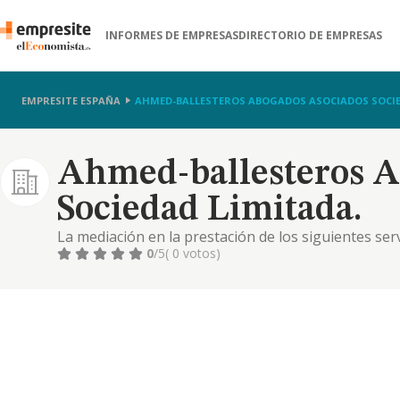
INFORMES DE EMPRESAS
DIRECTORIO DE EMPRESAS
EMPRESITE ESPAÑA
AHMED-BALLESTEROS ABOGADOS ASOCIADOS SOCIE
Ahmed-ballesteros A
Sociedad Limitada.
La mediación en la prestación de los siguientes ser
de personas con titulación académica necesaria: serv
0
/5
( 0 votos)
fincas, mediación en compraventa y arrendamiento
inmuebles..