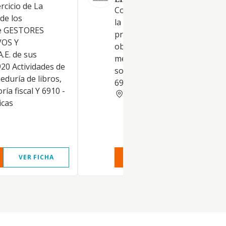
LIMITADA PROFESIONAL.
ercicio de La
Constituye el objeto de la so
 de los
la actividad propia de los
de GESTORES
profesionales de la abogacía.
OS Y
objeto social podrá desarroll
E. de sus
mediante su participación en
920 Actividades de
sociedades profesionales. C
eduría de libros,
6910: Actividades jurídicas
ría fiscal Y 6910 -
GRANADA
icas
VER FICHA
VER INFORME
VER FIC