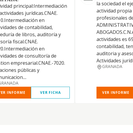
MITADA.
la sociedad el ej
ividad principal:Intermediación
actividad propia
actividades jurídicas.CNAE.
profesionales 
0.Intermediación en
ADMINISTRATIV
ividades de contabilidad,
ABOGADOS.C.N.A.
eduría de libros, auditoría y
actividades es 6
soría fiscal.CNAE.
contabilidad, ten
0.Intermediación en
auditoria y aseso
ividades de consultoría de
Actividades juríd
tion empresarial.CNAE.-7020.
GRANADA
aciones públicas y
unicacion....
GRANADA
VER INFORME
VER FICHA
VER INFORME