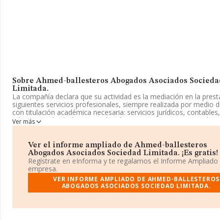
Sobre Ahmed-ballesteros Abogados Asociados Socieda
Limitada.
La compañía declara que su actividad es la mediación en la prest
siguientes servicios profesionales, siempre realizada por medio 
con titulación académica necesaria: servicios jurídicos, contables,
administración de fincas, mediación en compraventa y arrendami
Ver más
compraventa y arrendamiento de bienes inmuebles. La sociedad e
en el Registro Mercantil como Sociedad Limitada. Clasifica su ac
como 'Actividades jurídicas', código 6910. La sociedad no tiene a
Ver el informe ampliado de Ahmed-ballesteros
mercados exteriores.
Abogados Asociados Sociedad Limitada. ¡Es gratis!
Regístrate en eInforma y te regalamos el Informe Ampliado
La empresa española
Ahmed-ballesteros Abogados Asociad
empresa.
Sociedad Limitada
, con CIF B19575026, tiene domicilio fiscal e
VER INFORME AMPLIADO DE AHMED-BALLESTEROS
Anton núm. 4 Plt 1 Oficina 10, (18005), Granada, Andalucía.
ABOGADOS ASOCIADOS SOCIEDAD LIMITADA.
En base a la información de la que dispone INFORMA sobre 28.0
compañías, la facturación en el ámbito nacional alcanza los 6.29
euros y se calcula un promedio de facturación de 224 mil euros 