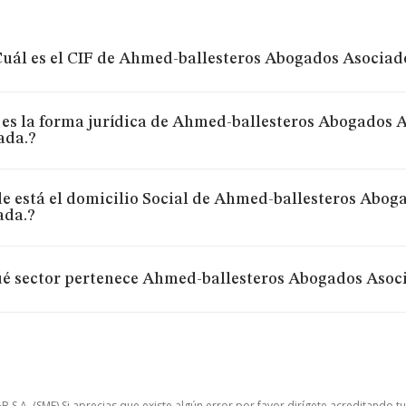
uál es el CIF de Ahmed-ballesteros Abogados Asociad
 es la forma jurídica de Ahmed-ballesteros Abogados 
ada.?
e está el domicilio Social de Ahmed-ballesteros Abog
ada.?
é sector pertenece Ahmed-ballesteros Abogados Asoc
.A. (SME) Si aprecias que existe algún error por favor dirígete acreditando t