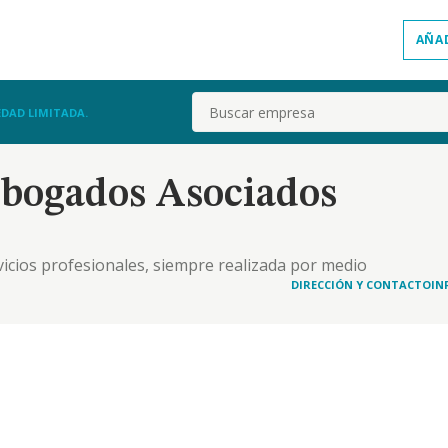
AÑA
Buscar
DAD LIMITADA.
bogados Asociados
vicios profesionales, siempre realizada por medio
icios jurídicos, contables, administración de
DIRECCIÓN Y CONTACTO
IN
. la compraventa y arrendamiento de bienes