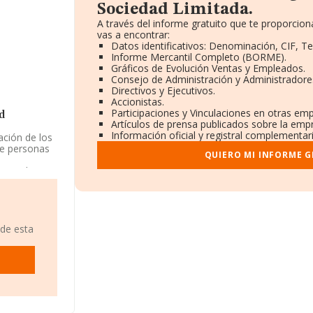
Sociedad Limitada.
A través del informe gratuito que te proporci
vas a encontrar:
Datos identificativos: Denominación, CIF, Te
Informe Mercantil Completo (BORME).
Gráficos de Evolución Ventas y Empleados.
Consejo de Administración y Administradore
Directivos y Ejecutivos.
Accionistas.
Participaciones y Vinculaciones en otras em
d
Artículos de prensa publicados sobre la emp
Información oficial y registral complementari
ación de los
de personas
QUIERO MI INFORME 
ento. la
stá inscrita
tividad CNAE
ctividad en
 de esta
os
n Calle San
30
0 millones de
entre todas