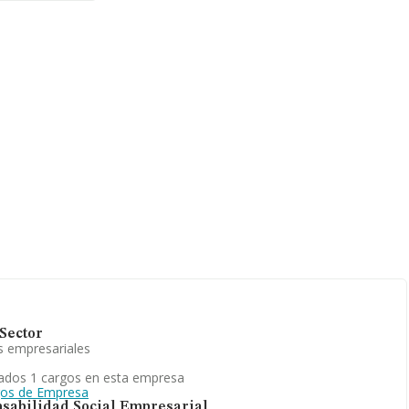
 Granada, en
 han
mación
igüedad
Sector
s empresariales
ados 1 cargos en esta empresa
gos de Empresa
sabilidad Social Empresarial