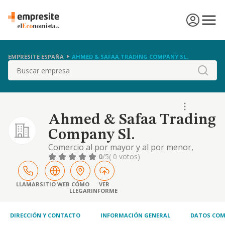
EMPRESITE ESPAÑA
AHMED & SAFAA TRADING COMPANY SL.
Buscar
Ahmed & Safaa Trading
Company Sl.
Comercio al por mayor y al por menor,
importación, exportación de muebles,
0
/5
( 0 votos)
aparatos electrodomésticos, de iluminación
y otros artículos y productos de uso
doméstico e industrial así como las
LLAMAR
SITIO WEB
CÓMO
VER
LLEGAR
INFORME
actividades propias de representación y
agencia comercial. actividad principal: 4643
comercio al por mayor de
DIRECCIÓN Y CONTACTO
INFORMACIÓN GENERAL
DATOS COM