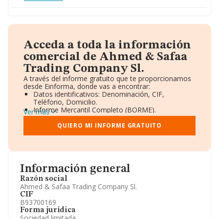
Acceda a toda la información
comercial de Ahmed & Safaa
Trading Company Sl.
A través del informe gratuito que te proporcionamos
desde Einforma, donde vas a encontrar:
Datos identificativos: Denominación, CIF,
Teléfono, Domicilio.
Informe Mercantil Completo (BORME).
Ver más
Gráficos de Evolución Ventas y Empleados.
Consejo de Administración y Administradores.
QUIERO MI INFORME GRATUITO
Directivos y Ejecutivos.
Accionistas.
Participaciones y Vinculaciones en otras empresas.
Artículos de prensa publicados sobre la empresa.
Información oficial y registral complementaria.
Información general
Razón social
Ahmed & Safaa Trading Company Sl.
CIF
B93700169
Forma jurídica
Sociedad limitada