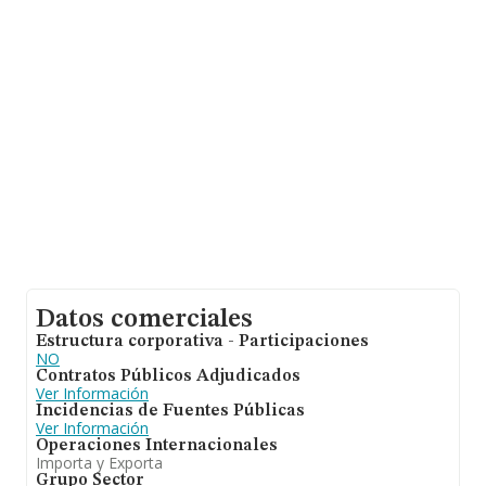
Con los datos a disposición de INFORMA sobre 6.799
empresas pertenecientes al sector, en el ámbito
nacional la facturación alcanza la cifra de 3.400 millones
de euros y el promedio de la facturación de ventas
entre todas las compañías asciende a los 500 mil euros.
Respecto a la información de la provincia (hablamos de
Málaga), en la base de datos INFORMA constan 365
empresas, con ventas de hasta 44 millones de euros.
Con el fin de ampliar la información relativa a las
compañías, la media de antigüedad desde la
constitución es de 18 años. Los empleados de media
son 2.
Datos comerciales
Estructura corporativa - Participaciones
NO
Contratos Públicos Adjudicados
Ver Información
Incidencias de Fuentes Públicas
Ver Información
Operaciones Internacionales
Importa y Exporta
Grupo Sector