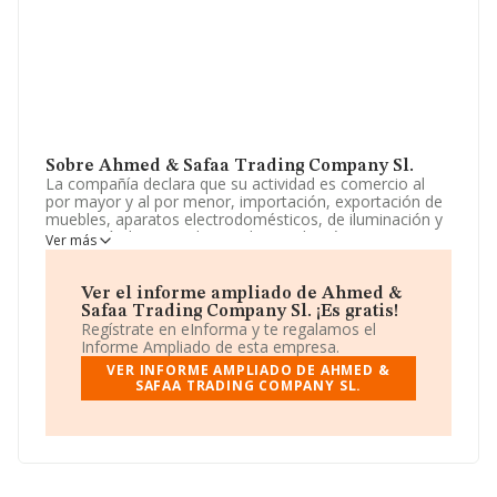
Sobre Ahmed & Safaa Trading Company Sl.
La compañía declara que su actividad es comercio al
por mayor y al por menor, importación, exportación de
muebles, aparatos electrodomésticos, de iluminación y
otros artículos y productos de uso doméstico e
Ver más
industrial así como las actividades propias de
representación y agencia comercial. actividad principal:
4643 comercio al por mayor de. La sociedad está
Ver el informe ampliado de Ahmed &
inscrita en el Registro Mercantil como Sociedad
Safaa Trading Company Sl. ¡Es gratis!
Limitada. Su CNAE corresponde a 4647 con código
Regístrate en eInforma y te regalamos el
'Comercio al por mayor de muebles, alfombras y
Informe Ampliado de esta empresa.
aparatos de iluminación'. La empresa realiza actividad
VER INFORME AMPLIADO DE AHMED &
internacional tanto de importación como exportación.
SAFAA TRADING COMPANY SL.
La empresa
Ahmed & Safaa Trading Company S.L
,
con NIF B93700169, tiene su domicilio social
establecido en Avenida Ricardo Soriano núm. 43 Esc B.
Piso 3 C, (29601), Marbella, Málaga, Andalucía.