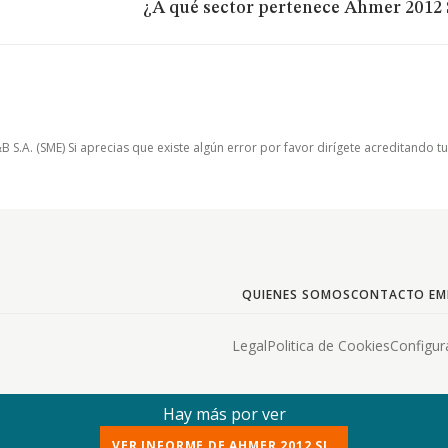
¿A qué sector pertenece Ahmer 2012 
.A. (SME) Si aprecias que existe algún error por favor dirígete acreditando t
QUIENES SOMOS
CONTACTO EM
Legal
Politica de Cookies
Configur
Hay más por ver
VER INFORME DE AHMER 2012 SL.