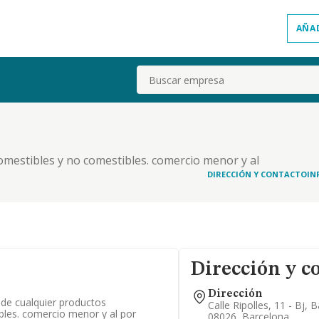
AÑA
Buscar
omestibles y no comestibles. comercio menor y al
ios, y de bebidas en general, servicio de
DIRECCIÓN Y CONTACTO
IN
Dirección y c
Dirección
 de cualquier productos
Calle Ripolles, 11 - Bj, 
bles. comercio menor y al por
08026, Barcelona