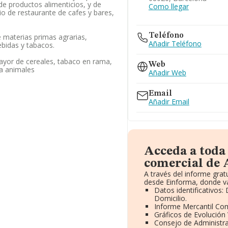
de productos alimenticios, y de
Como llegar
io de restaurante de cafes y bares,
Teléfono
 materias primas agrarias,
Añadir Teléfono
ebidas y tabacos.
ayor de cereales, tabaco en rama,
Web
ra animales
Añadir Web
Email
Añadir Email
Acceda a toda
comercial de 
A través del informe gra
desde Einforma, donde va
Datos identificativos:
Domicilio.
Informe Mercantil Co
Gráficos de Evolución
Consejo de Administra