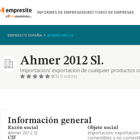
INFORMES DE EMPRESAS
DIRECTORIO DE EMPRESAS
EMPRESITE ESPAÑA
AHMER 2012 SL.
Ahmer 2012 Sl.
Importacion/ exportacion de cualquier productos c
por mayor de cualquier clase de productos alimentic
0
/5
( 0 votos)
restaurante de cafes y bares, etc
Información general
Razón social
Objeto social
Ahmer 2012 Sl.
Importacion/ exportacion
comestibles y no comesti
CIF