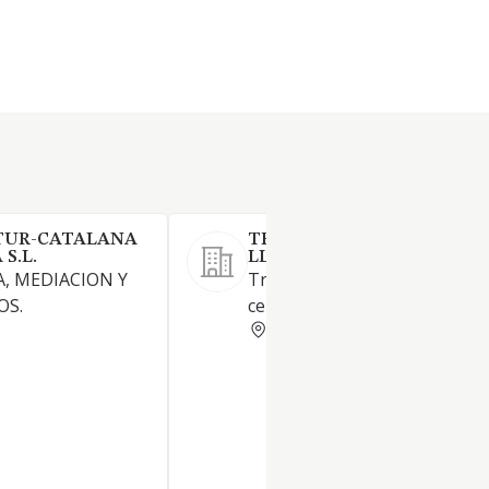
TUR-CATALANA
TRANSPORTS I CEREALS J
S.L.
LLORACH SL
, MEDIACION Y
Transporte y compra-venta 
OS.
cereales.
BARCELONA