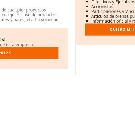
Directivos y Ejecutivos
Accionistas.
n de cualquier productos
Participaciones y Vinc
 cualquier clase de productos
Artículos de prensa p
cafes y bares, etc. La sociedad
Información oficial y 
Comercio al por mayor de cereales,
o 4621. La empresa es
QUIERO MI 
is!
alle Ripolles núm. 11 Bj, (08026),
 de esta empresa.
012 SL.
199 empresas, a nivel nacional la
 la facturación de ventas entre
o, con el fin de ampliar la
dos es de 2; la antigüedad alcanza