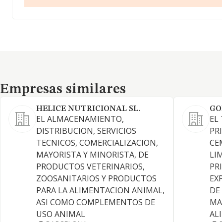
Empresas similares
Empresas similares
HELICE NUTRICIONAL SL.
GO
EL ALMACENAMIENTO,
EL
DISTRIBUCION, SERVICIOS
PR
TECNICOS, COMERCIALIZACION,
CE
MAYORISTA Y MINORISTA, DE
LI
PRODUCTOS VETERINARIOS,
PR
ZOOSANITARIOS Y PRODUCTOS
EX
PARA LA ALIMENTACION ANIMAL,
DE
ASI COMO COMPLEMENTOS DE
MA
USO ANIMAL
AL