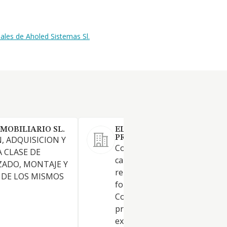
ales de Aholed Sistemas Sl.
MOBILIARIO SL.
EL ALMACEN DEL
PROFESIONAL SL.
, ADQUISICION Y
Comercio al menor online y v
 CLASE DE
call-center de productos
ZADO, MONTAJE Y
relacionados con la construcc
 DE LOS MISMOS
fontanería, ferretería y afines
Comercio al por menor de
productos no perecederos
excluyendo alimentación y