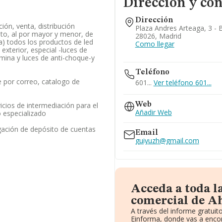
Dirección y con
Dirección
ción, venta, distribución
Plaza Andres Arteaga, 3 - B
to, al por mayor y menor, de
28026, Madrid
 a) todos los productos de led
Como llegar
 exterior, especial -luces de
 mina y luces de anti-choque-y
Teléfono
 por correo, catalogo de
601...
Ver teléfono 601...
icios de intermediación para el
Web
Añadir Web
 especializado
gación de depósito de cuentas
Email
guiyuzh@gmail.com
Acceda a toda l
comercial de Ah
A través del informe gratui
Einforma, donde vas a encon