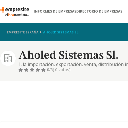
INFORMES DE EMPRESAS
DIRECTORIO DE EMPRESAS
EMPRESITE ESPAÑA
AHOLED SISTEMAS SL.
Aholed Sistemas Sl.
1. la importación, exportación, venta, distribución
de los siguientes productos: a) todos los productos 
0
/5
( 0 votos)
especial -luces de cabina de avión, luces de mina y 