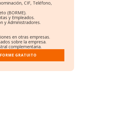
nominación, CIF, Teléfono,
leto (BORME).
ntas y Empleados.
n y Administradores.
aciones en otras empresas.
icados sobre la empresa.
istral complementaria.
NFORME GRATUITO