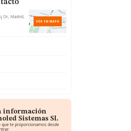
tacto
j Dr, Madrid,
VER EN MAPA
a información
oled Sistemas Sl.
to que te proporcionamos desde
trar: