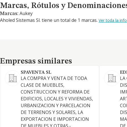
Marcas, Rótulos y Denominaciones Comerciales
Marcas, Rótulos y Denominacione
Aukey
Marcas:
Aholed Sistemas Sl. tiene un total de 1 marcas.
Ver toda la in
Empresas similares
Empresas similares
SPAVENTA SL
ED
LA COMPRA Y VENTA DE TODA
LA
CLASE DE MUEBLES,
DI
CONSTRUCCION Y REFORMA DE
IM
EDIFICIOS, LOCALES Y VIVIENDAS,
AR
URBANIZACION Y PARCELACION
CO
DE TERRENOS Y SOLARES, LA
DI
EXPORTACION E IMPORTACION
MA
DE MUEBLES Y OTRAS.-
DE