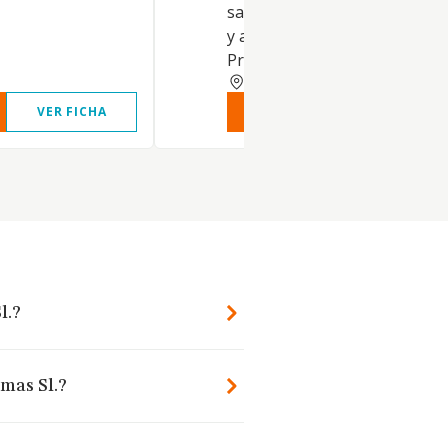
sanitarios. Comercio al por 
y al por menor de tejidos y ro
Prestación de servicios.
MADRID
VER FICHA
VER INFORME
VER FIC
l.?
emas Sl.?