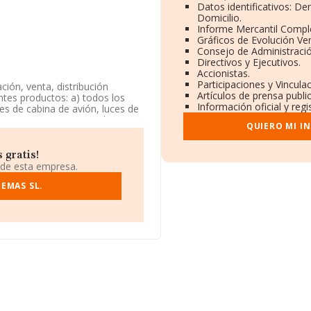
Datos identificativos: De
Domicilio.
Informe Mercantil Comp
Gráficos de Evolución Ve
Consejo de Administració
Directivos y Ejecutivos.
Accionistas.
Participaciones y Vincul
ción, venta, distribución
Artículos de prensa publ
ntes productos: a) todos los
Información oficial y reg
ces de cabina de avión, luces de
a aparece inscrita en el
QUIERO MI I
ad CNAE como 'Comercio al por
 opera en el mercado de las
 gratis!
 de esta empresa.
EMAS SL.
tificación fiscal B54684691,
. 3 Bj Dr, (28026), en el
ertenecientes al sector, a
y se calcula un promedio de
ión con la información de la
 empresas, cuyas ventas en
or información de interés en el
stitución. La media de empleados