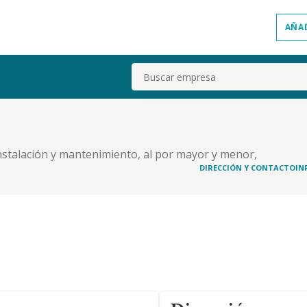
AÑA
Buscar
 instalación y mantenimiento, al por mayor y menor,
de led sobre iluminación interior, exterior,
DIRECCIÓN Y CONTACTO
IN
luces de anti-choque-y de decoración. b) impre