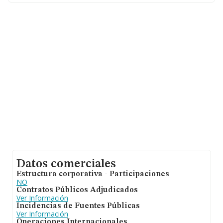
facturación alcanza la cifra de 3.535 millones de euros y
se calcula un promedio de facturación de 500 mil euros
entre todas las compañías. En cuanto a la información
relativa a la provincia de Madrid, en la base de datos
INFORMA constan 1447 empresas, cuyas ventas han
obtenido los 978 millones de euros. Como información
adicional de interés, los empleados de media son 4. La
media de antigüedad desde la constitución es de 19
años.
Datos comerciales
Estructura corporativa - Participaciones
NO
Contratos Públicos Adjudicados
Ver Información
Incidencias de Fuentes Públicas
Ver Información
Operaciones Internacionales