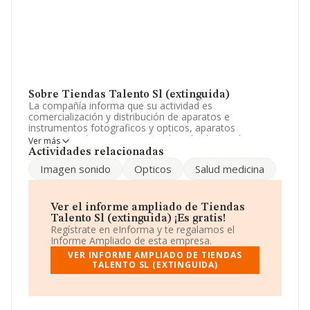
Sobre Tiendas Talento Sl (extinguida)
La compañía informa que su actividad es
comercialización y distribución de aparatos e
instrumentos fotograficos y opticos, aparatos
receptores, de registro y reproducción de sonido e
Ver más
imagen. La empresa es una Sociedad Limitada. Clasifica
Actividades relacionadas
su actividad CNAE como 'Comercio al por menor de
Imagen sonido
Opticos
Salud medicina
artículos médicos y ortopédicos en establecimientos
especializados', código 4774. No realiza actividad de
importación y/o exportación.
Ver el informe ampliado de Tiendas
Para más información es posible contactar a través del
Talento Sl (extinguida) ¡Es gratis!
teléfono 914748479.
Regístrate en eInforma y te regalamos el
Informe Ampliado de esta empresa.
La empresa española
Tiendas Talento S.L
VER INFORME AMPLIADO DE TIENDAS
(extinguida)
, CIF B82884529, se encuentra en Calle
TALENTO SL (EXTINGUIDA)
Garcia De Paredes núm. 74, (28010), Madrid, Madrid.
En relación con el sector y disponiendo de los datos de
hasta 7.070 empresas, en el ámbito nacional la