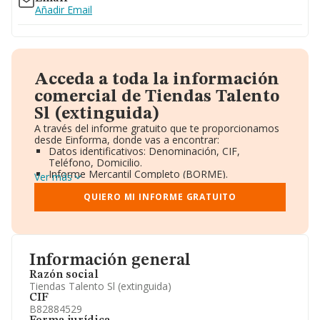
Añadir Email
Acceda a toda la información
comercial de Tiendas Talento
Sl (extinguida)
A través del informe gratuito que te proporcionamos
desde Einforma, donde vas a encontrar:
Datos identificativos: Denominación, CIF,
Teléfono, Domicilio.
Informe Mercantil Completo (BORME).
Ver más
Gráficos de Evolución Ventas y Empleados.
Consejo de Administración y Administradores.
QUIERO MI INFORME GRATUITO
Directivos y Ejecutivos.
Accionistas.
Participaciones y Vinculaciones en otras empresas.
Artículos de prensa publicados sobre la empresa.
Información oficial y registral complementaria.
Información general
Razón social
Tiendas Talento Sl (extinguida)
CIF
B82884529