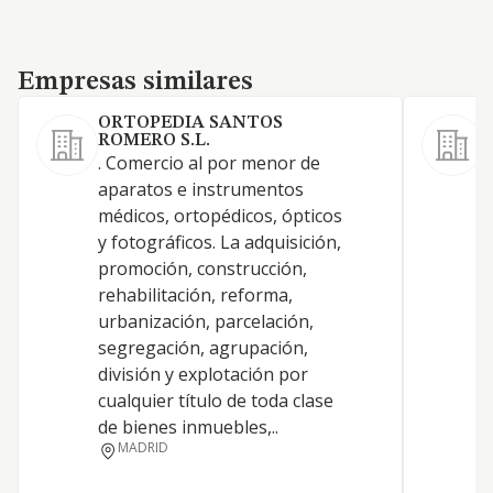
Empresas similares
Empresas similares
ORTOPEDIA SANTOS
ROMERO S.L.
. Comercio al por menor de
D
aparatos e instrumentos
médicos, ortopédicos, ópticos
A
y fotográficos. La adquisición,
promoción, construcción,
rehabilitación, reforma,
urbanización, parcelación,
E
segregación, agrupación,
división y explotación por
cualquier título de toda clase
de bienes inmuebles,..
MADRID