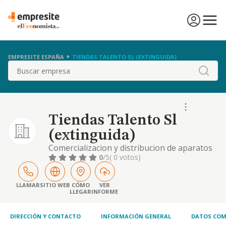
EMPRESITE ESPAÑA
TIENDAS TALENTO SL (EXTINGUIDA)
Buscar
Tiendas Talento Sl
(extinguida)
Comercializacion y distribucion de aparatos
e instrumentos fotograficos y opticos,
0
/5
( 0 votos)
aparatos receptores, de registro y
reproduccion de sonido e imagen.
LLAMAR
SITIO WEB
CÓMO
VER
LLEGAR
INFORME
DIRECCIÓN Y CONTACTO
INFORMACIÓN GENERAL
DATOS COM