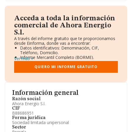
Acceda a toda la información
comercial de Ahora Energio
S.l.
A través del informe gratuito que te proporcionamos
desde Einforma, donde vas a encontrar:
Datos identificativos: Denominación, CIF,
Teléfono, Domicilio.
Informe Mercantil Completo (BORME).
Ver más
Gráficos de Evolución Ventas y Empleados.
Consejo de Administración y Administradores.
QUIERO MI INFORME GRATUITO
Directivos y Ejecutivos.
Accionistas.
Participaciones y Vinculaciones en otras empresas.
Artículos de prensa publicados sobre la empresa.
Información oficial y registral complementaria.
Información general
Razón social
Ahora Energio S.l.
CIF
B88686951
Forma jurídica
Sociedad limitada unipersonal
Sector
Energía