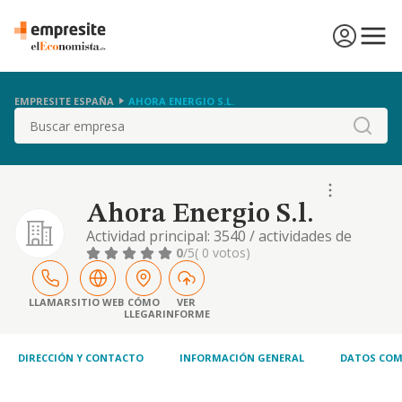
EMPRESITE ESPAÑA
AHORA ENERGIO S.L.
Buscar
Ahora Energio S.l.
Actividad principal: 3540 / actividades de
intermediacion de energia electrica y gas
0
/5
( 0 votos)
natural.. otras actividades: 6210 / actividades
de programacion informatica. 7020 / otras
actividades de consultoria de gestion
LLAMAR
SITIO WEB
CÓMO
VER
LLEGAR
INFORME
empresa. etc
DIRECCIÓN Y CONTACTO
INFORMACIÓN GENERAL
DATOS COM