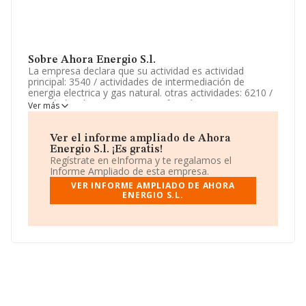
Sobre Ahora Energio S.l.
La empresa declara que su actividad es actividad
principal: 3540 / actividades de intermediación de
energia electrica y gas natural. otras actividades: 6210 /
actividades de programacion informática. 7020 / otras
Ver más
actividades de consultoría de gestión empresa. etc. La
sociedad está inscrita en el Registro Mercantil como
Sociedad Limitada. Su actividad CNAE es 'Comercio de
Ver el informe ampliado de Ahora
energía eléctrica' con código 3514. No realiza actividad
Energio S.l. ¡Es gratis!
de importación y/o exportación.
Regístrate en eInforma y te regalamos el
Informe Ampliado de esta empresa.
La web es
www.energio.es
.
VER INFORME AMPLIADO DE AHORA
ENERGIO S.L.
La empresa
Ahora Energio S.L
, con NIF B88686951,
se encuentra en Ronda General Mitre núm. 126 P. 6,
(08021), en el municipio de Barcelona, Cataluña.
En base a la información de la que dispone INFORMA
sobre 1.013 compañías, la facturación en el ámbito
nacional alcanza los 12.863 millones de euros y se
estima que el promedio de la facturación entre todas
las empresas es de 12 millones de euros. Con el fin de
ampliar la información relativa a las compañías, los