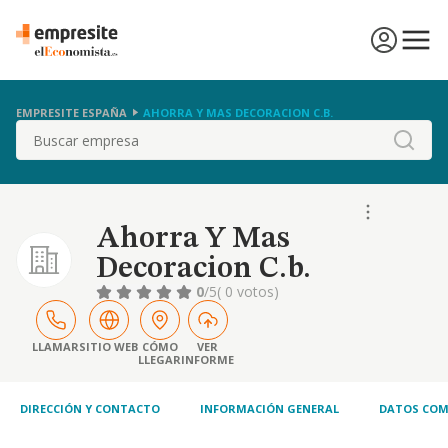
EMPRESITE ESPAÑA
AHORRA Y MAS DECORACION C.B.
Buscar
Ahorra Y Mas
Decoracion C.b.
0
/5
( 0 votos)
LLAMAR
SITIO WEB
CÓMO
VER
LLEGAR
INFORME
DIRECCIÓN Y CONTACTO
INFORMACIÓN GENERAL
DATOS COM