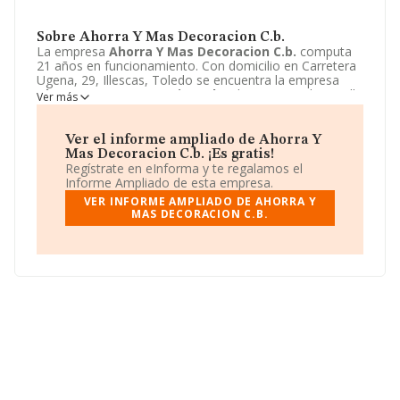
Sobre Ahorra Y Mas Decoracion C.b.
La empresa
Ahorra Y Mas Decoracion C.b.
computa
21 años en funcionamiento. Con domicilio en Carretera
Ugena, 29, Illescas, Toledo se encuentra la empresa
Ahorra Y Mas Decoracion C.b.
. El CNAE que desarrolla
Ver más
es 4755 - Comercio al por menor de muebles, aparatos
de iluminación, vajilla y otros artículos de uso
doméstico.
Ahorra Y Mas Decoracion C.b.
está
Ver el informe ampliado de Ahorra Y
definida como Comunidad de bienes.
Mas Decoracion C.b. ¡Es gratis!
Regístrate en eInforma y te regalamos el
Informe Ampliado de esta empresa.
VER INFORME AMPLIADO DE AHORRA Y
MAS DECORACION C.B.