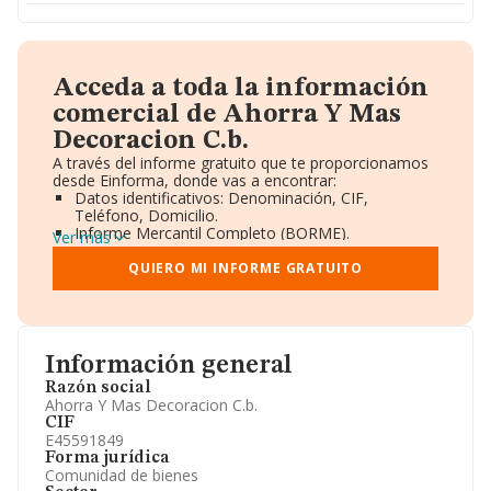
Acceda a toda la información
comercial de Ahorra Y Mas
Decoracion C.b.
A través del informe gratuito que te proporcionamos
desde Einforma, donde vas a encontrar:
Datos identificativos: Denominación, CIF,
Teléfono, Domicilio.
Informe Mercantil Completo (BORME).
Ver más
Gráficos de Evolución Ventas y Empleados.
Consejo de Administración y Administradores.
QUIERO MI INFORME GRATUITO
Directivos y Ejecutivos.
Accionistas.
Participaciones y Vinculaciones en otras empresas.
Artículos de prensa publicados sobre la empresa.
Información oficial y registral complementaria.
Información general
Razón social
Ahorra Y Mas Decoracion C.b.
CIF
E45591849
Forma jurídica
Comunidad de bienes