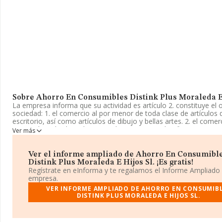
Sobre Ahorro En Consumibles Distink Plus Moraleda E 
La empresa informa que su actividad es artículo 2. constituye el 
sociedad: 1. el comercio al por menor de toda clase de artículos 
escritorio, así como artículos de dibujo y bellas artes. 2. el comer
menor de toda clase de material y maquinaria de oficinas. La em
Ver más
aparece inscrita en el Registro Mercantil como Sociedad Limitada.
actividad CNAE como 'Comercio al por menor de libros en establ
especializados', código 4761. La sociedad no tiene actividad en
Ver el informe ampliado de Ahorro En Consumibl
exteriores.
Distink Plus Moraleda E Hijos Sl. ¡Es gratis!
Regístrate en eInforma y te regalamos el Informe Ampliado
Para más información es posible contactar a través del teléfono
empresa.
VER INFORME AMPLIADO DE AHORRO EN CONSUMIB
La sociedad
Ahorro En Consumibles Distink Plus Moraleda e 
DISTINK PLUS MORALEDA E HIJOS SL.
con CIF B86746146, está situada en Calle Pastora Imperio núm. 1
(28036), Madrid, Madrid.