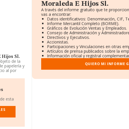
Moraleda E Hijos Sl.
A través del informe gratuito que te proporc
vas a encontrar:
Datos identificativos: Denominación, CIF, T
Informe Mercantil Completo (BORME).
Gráficos de Evolución Ventas y Empleados.
Consejo de Administración y Administradore
Directivos y Ejecutivos.
Accionistas.
Participaciones y Vinculaciones en otras em
Artículos de prensa publicados sobre la emp
Información oficial y registral complementar
Hijos Sl.
objeto de la
QUIERO MI INFORME 
de papelería y
cio al por
presa
 Clasifica su
ecimientos
 mercados
es
 de esta
 916638917.
LES
Hijos S.L
,
 Piso 4 D,