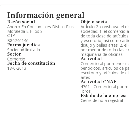
Información general
Razón social
Objeto social
Ahorro En Consumibles Distink Plus
Artículo 2. constituye el o
Moraleda E Hijos Sl.
sociedad: 1. el comercio 
de toda clase de artículos
CIF
B86746146
y escritorio, así como art
dibujo y bellas artes. 2. e
Forma jurídica
Sociedad limitada
por menor de toda clase d
maquinaria de oficinas
Sector
Comercio
Actividad
Comercio al por menor de 
Fecha de constitución
18-6-2013
periódicos, artículos de pa
escritorio y artículos de d
artes
Actividad CNAE
4761 - Comercio al por m
libros
Estado de la empresa
Cierre de hoja registral