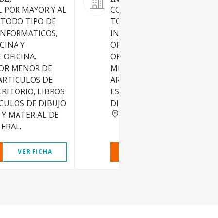
SL.
INFORMATICOS SL
L POR MAYOR Y AL
COMERCIO AL POR MENOR D
 TODO TIPO DE
TODO TIPO DE; CONSUMIBL
INFORMATICOS,
INFORMATICOS, EQUIPOS D
CINA Y
OFICINA Y MAQUINARIA DE
 OFICINA.
OFICINA. COMERCIO AL POR
POR MENOR DE
MENOR DE TODO TIPO DE
ARTICULOS DE
ARTICULOS DE PAPELERIA Y
CRITORIO, LIBROS
ESCRITORIO, ARTICULOS DE
ICULOS DE DIBUJO
DIBUJO Y BELLAS ARTES Y
MADRID
 Y MATERIAL DE
NERAL.
VER FICHA
VER INFORME
VER FIC