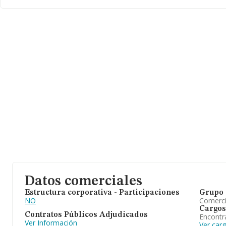
Con los datos a disposición de INFORMA sobre 4.263 empresas
pertenecientes al sector, a nivel nacional la facturación asciende 
millones de euros y se calcula un promedio de facturación de 288
entre todas las compañías. En relación con la información de la p
Madrid, en la base de datos INFORMA constan 1100 empresas, 
712 millones de euros. Por último, con el fin de ampliar la informa
al ámbito de la empresa, la media de empleados es de 2; la medi
antigüedad desde la constitución es de 21 años.
Datos comerciales
Estructura corporativa - Participaciones
Grupo 
NO
Comerc
Cargos
Contratos Públicos Adjudicados
Encontr
Ver Información
Ver car