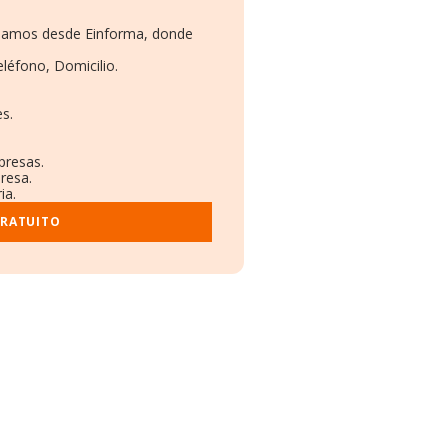
ionamos desde Einforma, donde
eléfono, Domicilio.
s.
presas.
resa.
ia.
GRATUITO