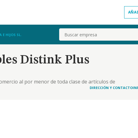
AÑA
Buscar
E HIJOS SL.
es Distink Plus
l comercio al por menor de toda clase de artículos de
y bellas artes. 2. el comercio al por menor de toda
DIRECCIÓN Y CONTACTO
IN