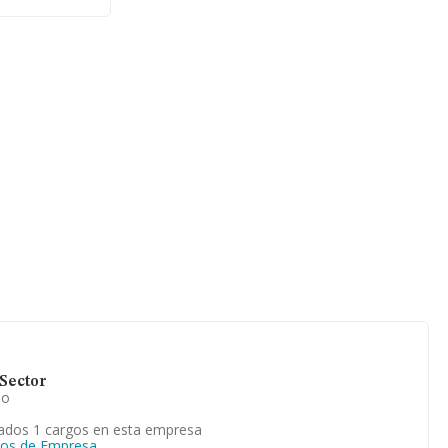
a 1.227
 mil euros
rovincia de
con ventas de
ción relativa
a de
Sector
io
ados 1 cargos en esta empresa
gos de Empresa