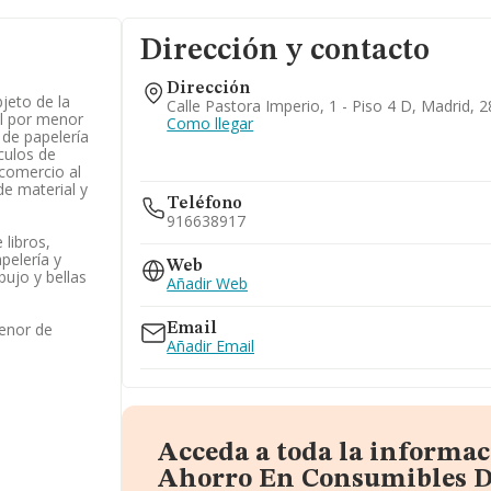
Dirección y contacto
Dirección
bjeto de la
Calle Pastora Imperio, 1 - Piso 4 D, Madrid, 
al por menor
Como llegar
 de papelería
ículos de
l comercio al
e material y
Teléfono
916638917
libros,
pelería y
Web
ibujo y bellas
Añadir Web
enor de
Email
Añadir Email
Acceda a toda la informac
Ahorro En Consumibles D