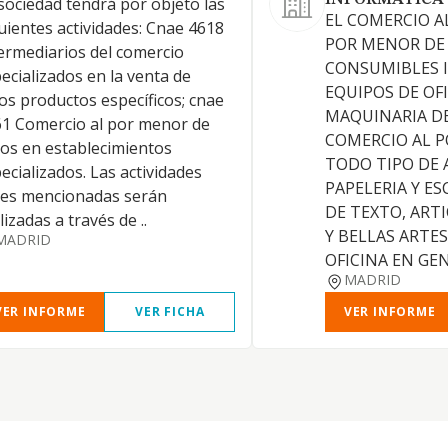
INFORMATICA 
sociedad tendrá por objeto las
EL COMERCIO A
uientes actividades: Cnae 4618
POR MENOR DE
ermediarios del comercio
CONSUMIBLES 
ecializados en la venta de
EQUIPOS DE OFI
os productos específicos; cnae
MAQUINARIA DE
1 Comercio al por menor de
COMERCIO AL 
ros en establecimientos
TODO TIPO DE 
ecializados. Las actividades
PAPELERIA Y ES
tes mencionadas serán
DE TEXTO, ART
lizadas a través de ..
Y BELLAS ARTES
MADRID
OFICINA EN GE
MADRID
VER INFORME
VER FICHA
VER INFORME