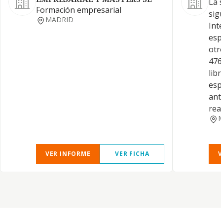
EMPRESARIAL Y MASTERS SL
La 
Formación empresarial
sig
MADRID
Int
esp
otr
476
lib
esp
an
rea
VER INFORME
VER FICHA