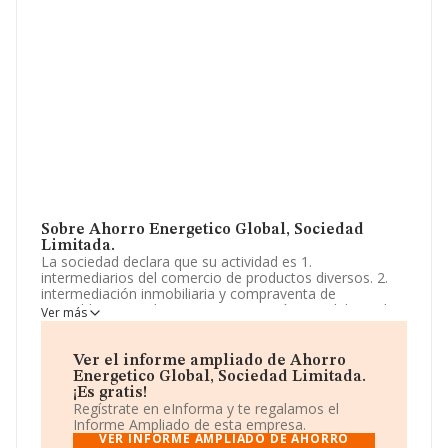
Sobre Ahorro Energetico Global, Sociedad
Limitada.
La sociedad declara que su actividad es 1.
intermediarios del comercio de productos diversos. 2.
intermediación inmobiliaria y compraventa de
inmuebles, arrendamientos, promoción inmobiliaria de
Ver más
todo tipo de edificaciones. 3. construcción, reformas y
rehabilitación de obra civil. cnae 4619. intermediarios del
comercio de productos div. La empresa es una
Ver el informe ampliado de Ahorro
Sociedad Limitada. Tiene CNAE: 4619 - 'Intermediarios
Energetico Global, Sociedad Limitada.
del comercio de productos diversos'. La compañía no
¡Es gratis!
tiene actividad en mercados exteriores.
Regístrate en eInforma y te regalamos el
Informe Ampliado de esta empresa.
Su página web es
www.ae-global.es
.
VER INFORME AMPLIADO DE AHORRO