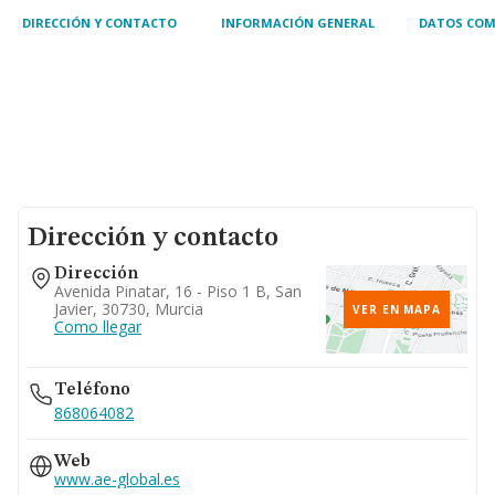
DIRECCIÓN Y CONTACTO
INFORMACIÓN GENERAL
DATOS COM
Dirección y contacto
Dirección
Avenida Pinatar, 16 - Piso 1 B, San
Javier, 30730, Murcia
VER EN MAPA
Como llegar
Teléfono
868064082
Web
www.ae-global.es