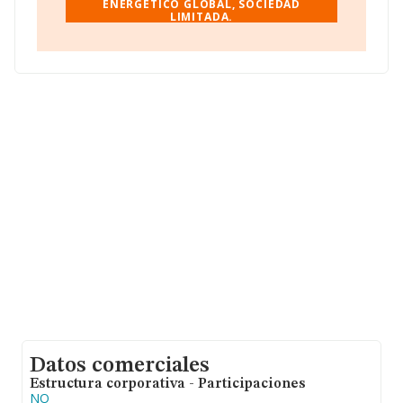
ENERGETICO GLOBAL, SOCIEDAD
LIMITADA.
La sociedad
Ahorro Energetico Global, Sociedad
Limitada
, NIF B73951089, está situada en Avenida
Pinatar núm. 16 Piso 1 B, (30730), en el municipio de
San Javier, Murcia.
En relación con el sector y disponiendo de los datos de
hasta 35.522 empresas, a nivel nacional la facturación
asciende a 14.930 millones de euros y el promedio de la
facturación de ventas entre todas las compañías
asciende a los 420 mil euros. En relación con la
información de la provincia de Murcia, en la base de
datos de INFORMA aparecen 1142 empresas, con
ventas de hasta 227 millones de euros. Con el fin de
ampliar la información relativa a las compañías, la
media de empleados de las empresas es de 2; la
antigüedad desde la constitución es de 12 años.
Datos comerciales
Estructura corporativa - Participaciones
NO