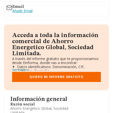
Email
Añadir Email
Acceda a toda la información
comercial de Ahorro
Energetico Global, Sociedad
Limitada.
A través del informe gratuito que te proporcionamos
desde Einforma, donde vas a encontrar:
Datos identificativos: Denominación, CIF,
Ver más
Teléfono, Domicilio.
Informe Mercantil Completo (BORME).
QUIERO MI INFORME GRATUITO
Gráficos de Evolución Ventas y Empleados.
Consejo de Administración y Administradores.
Directivos y Ejecutivos.
Accionistas.
Participaciones y Vinculaciones en otras empresas.
Información general
Artículos de prensa publicados sobre la empresa.
Información oficial y registral complementaria.
Razón social
Ahorro Energetico Global, Sociedad
Limitada.