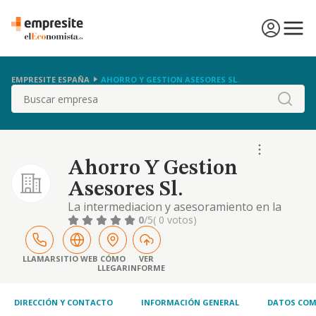
EMPRESITE ESPAÑA
AHORRO Y GESTION ASESORES SL.
Buscar
Ahorro Y Gestion
Asesores Sl.
La intermediacion y asesoramiento en la
compraventa, venta o arrendamientode toda
0
/5
( 0 votos)
clase de fincas tanto rusticas como urbanas.
LLAMAR
SITIO WEB
CÓMO
VER
LLEGAR
INFORME
DIRECCIÓN Y CONTACTO
INFORMACIÓN GENERAL
DATOS COM