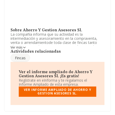
Sobre Ahorro Y Gestion Asesores Sl.
La compañía informa que su actividad es la
intermediación y asesoramiento en la compraventa,
venta o arrendamientode toda clase de fincas tanto
rústicas como urbanas. La empresa está registrada
Ver más
como Sociedad Limitada. Tiene CNAE: 6812 - '%cnae%'.
Actividades relacionadas
La compañía no tiene actividad en mercados exteriores.
Fincas
La empresa
Ahorro y Gestión Asesores S.L
, con NIF
B85799195, se encuentra en Calle Cabeza De Vaca
núm. 6, (28802), Alcalá De Henares, Madrid.
Ver el informe ampliado de Ahorro Y
Gestion Asesores Sl. ¡Es gratis!
En relación con el sector y disponiendo de los datos de
Regístrate en eInforma y te regalamos el
hasta 231.218 empresas, en el ámbito nacional la
Informe Ampliado de esta empresa.
facturación alcanza la cifra de 29.817 millones de euros
VER INFORME AMPLIADO DE AHORRO Y
y la media de facturación de ventas entre todas las
GESTION ASESORES SL.
compañías alcanza los 128 mil euros. Respecto a la
información de la provincia (hablamos de Madrid), en la
base de datos INFORMA constan 39467 empresas, con
ventas de hasta 14.368 millones de euros. Como
información adicional de interés, la media de empleados