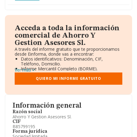
Acceda a toda la información
comercial de Ahorro Y
Gestion Asesores Sl.
A través del informe gratuito que te proporcionamos
desde Einforma, donde vas a encontrar:
Datos identificativos: Denominación, CIF,
Teléfono, Domicilio.
Informe Mercantil Completo (BORME).
Ver más
Gráficos de Evolución Ventas y Empleados.
Consejo de Administración y Administradores.
QUIERO MI INFORME GRATUITO
Directivos y Ejecutivos.
Accionistas.
Participaciones y Vinculaciones en otras empresas.
Artículos de prensa publicados sobre la empresa.
Información oficial y registral complementaria.
Información general
Razón social
Ahorro Y Gestion Asesores Sl.
CIF
B85799195
Forma jurídica
Sociedad limitada