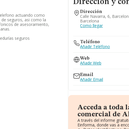
Dirección y co
Dirección
 telefono actuando como
Calle Navarra, 6, Barcelo
 de seguros, asi como la
Barcelona
lefonicos de asesoramiento,
Como llegar
manas.
redurías seguros
Teléfono
Añadir Teléfono
Web
Añadir Web
Email
Añadir Email
Acceda a toda 
comercial de Ah
A través del informe gratu
Einforma, donde vas a enco