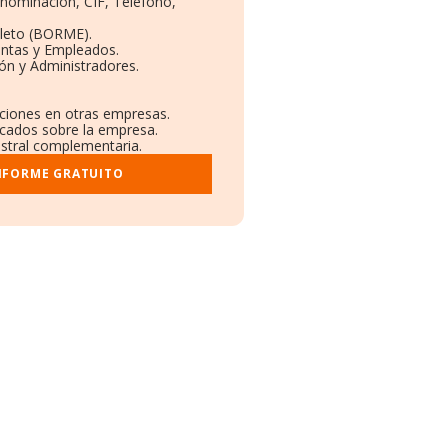
enominación, CIF, Teléfono,
leto (BORME).
entas y Empleados.
ón y Administradores.
aciones en otras empresas.
icados sobre la empresa.
gistral complementaria.
INFORME GRATUITO