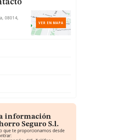
ntacto
na, 08014,
VER EN MAPA
la información
orro Seguro S.l.
ito que te proporcionamos desde
ntrar: