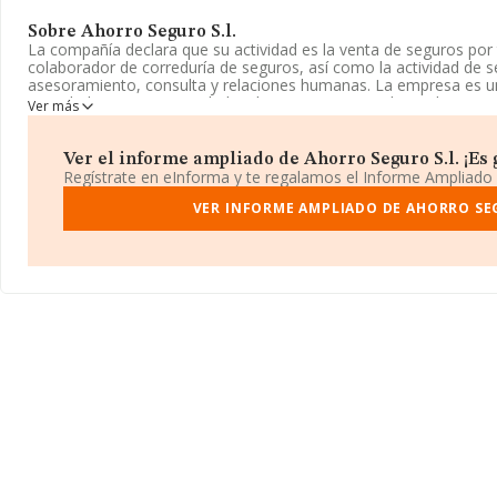
Sobre Ahorro Seguro S.l.
La compañía declara que su actividad es la venta de seguros po
colaborador de correduría de seguros, así como la actividad de se
asesoramiento, consulta y relaciones humanas. La empresa es u
actividad CNAE es 'Actividades de agentes y corredores de segur
Ver más
compañía no tiene actividad en mercados exteriores.
La empresa
Ahorro Seguro S.L
, CIF B61842316, se encuentra en
Ver el informe ampliado de Ahorro Seguro S.l. ¡Es g
en el municipio de Barcelona, Cataluña.
Regístrate en eInforma y te regalamos el Informe Ampliado
Con los datos a disposición de INFORMA sobre 17.872 empresas p
VER INFORME AMPLIADO DE AHORRO SEG
facturación en el ámbito nacional alcanza los 5.569 millones de e
promedio de la facturación entre todas las empresas es de 311 mi
información de interés en el ámbito sectorial, la media de emple
media de antigüedad desde la constitución es de 17 años.