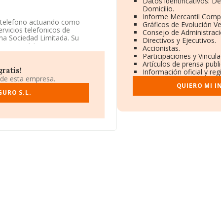
Datos identificativos: D
Domicilio.
Informe Mercantil Comp
r telefono actuando como
Gráficos de Evolución V
rvicios telefonicos de
Consejo de Administraci
na Sociedad Limitada. Su
Directivos y Ejecutivos.
os' con código 6622. La
Accionistas.
Participaciones y Vincul
Artículos de prensa publ
 Calle Navarra núm. 6, (08014),
ratis!
Información oficial y re
 de esta empresa.
QUIERO MI 
ertenecientes al sector, la
URO S.L.
uros y se estima que el
l euros. Para aportar ulterior
ados de las empresas es de 3. La