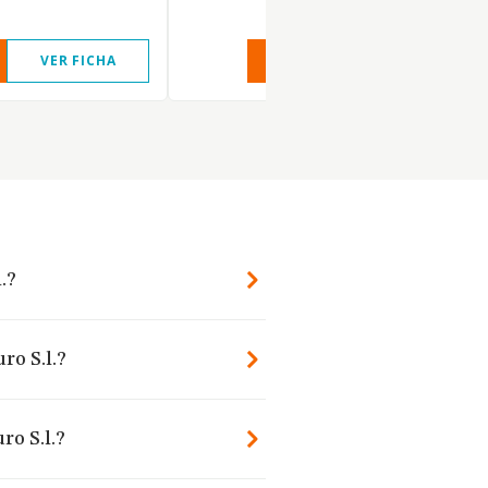
VER FICHA
VER INFORME
VER FIC
.?
ro S.l.?
ro S.l.?