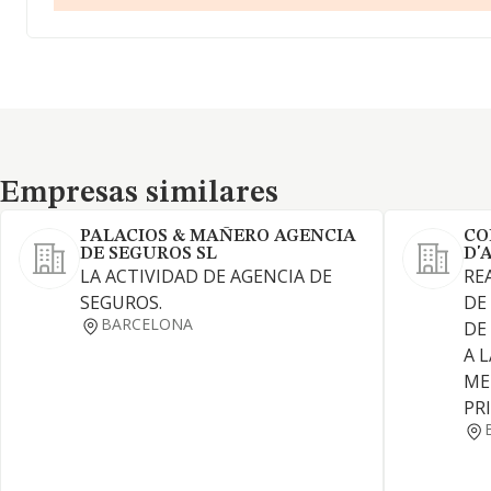
Empresas similares
Empresas similares
PALACIOS & MAÑERO AGENCIA
CO
DE SEGUROS SL
D'
LA ACTIVIDAD DE AGENCIA DE
RE
SEGUROS.
DE
BARCELONA
DE
A 
ME
PR