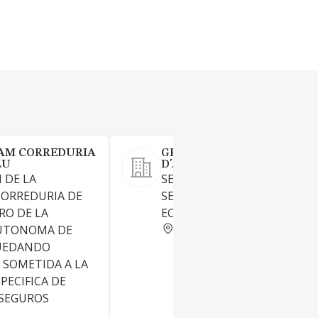
EAM CORREDURIA
GRUP VILA COVER CORRED
LU
D'ASSEGURANCES SL
 DE LA
SE AMPLIA PRESTACION DE
CORREDURIA DE
SERVICIOS DE ASESORAMIE
RO DE LA
ECONOMICO FINANCIERO.
BARCELONA
UTONOMA DE
UEDANDO
 SOMETIDA A LA
PECIFICA DE
 SEGUROS