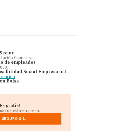
Sector
iación financiera
o de empleados
2000)
sabilidad Social Empresarial
ormación
 en Bolsa
s gratis!
iado de esta empresa.
 SEGURO S.L.