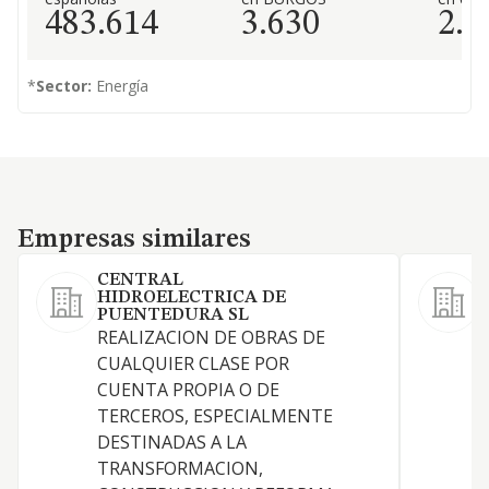
483.614
3.630
2.0
*
Sector:
Energía
Empresas similares
Empresas similares
CENTRAL
HIDROELECTRICA DE
PUENTEDURA SL
P
REALIZACION DE OBRAS DE
f
CUALQUIER CLASE POR
CUENTA PROPIA O DE
TERCEROS, ESPECIALMENTE
DESTINADAS A LA
TRANSFORMACION,