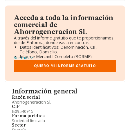
Acceda a toda la información
comercial de
Ahorrogeneracion Sl.
A través del informe gratuito que te proporcionamos
desde Einforma, donde vas a encontrar:
Datos identificativos: Denominación, CIF,
Teléfono, Domicilio.
Informe Mercantil Completo (BORME).
Ver más
Gráficos de Evolución Ventas y Empleados.
Consejo de Administración y Administradores.
QUIERO MI INFORME GRATUITO
Directivos y Ejecutivos.
Accionistas.
Participaciones y Vinculaciones en otras empresas.
Artículos de prensa publicados sobre la empresa.
Información oficial y registral complementaria.
Información general
Razón social
Ahorrogeneracion Sl.
CIF
B09540915
Forma jurídica
Sociedad limitada
Sector
Energía