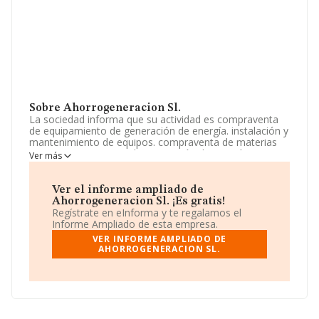
Sobre Ahorrogeneracion Sl.
La sociedad informa que su actividad es compraventa
de equipamiento de generación de energía. instalación y
mantenimiento de equipos. compraventa de materias
primas necesaria para la generación de energía.
Ver más
transporte de biocombustibles. alquiler de equipos de
generación de energía. servicios de asesoría energética.
La empresa está registrada como Sociedad Limitada. Su
Ver el informe ampliado de
CNAE corresponde a 3512 con código 'Transporte de
Ahorrogeneracion Sl. ¡Es gratis!
energía eléctrica'. La sociedad no tiene actividad en
Regístrate en eInforma y te regalamos el
mercados exteriores.
Informe Ampliado de esta empresa.
VER INFORME AMPLIADO DE
No ha habido variación en cuanto al número de
AHORROGENERACION SL.
empleados con respecto al 2024 y teniendo en cuenta
la información disponible en INFORMA, ha dispuesto de
un número de empleados por encima de la media de
sector.
Dentro del ranking de empresas elaborado por