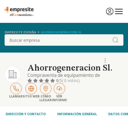
EMPRESITE ESPAÑA
AHORROGENERACION SL.
Buscar
Ahorrogeneracion Sl.
Compraventa de equipamiento de
generación de energía. instalación y
0
/5
( 0 votos)
mantenimiento de equipos. compraventa de
materias primas necesaria para la
generación de energía. transporte de
LLAMAR
SITIO WEB
CÓMO
VER
LLEGAR
INFORME
biocombustibles. alquiler de equipos de
generación de energía. servicios de asesoría
energética
DIRECCIÓN Y CONTACTO
INFORMACIÓN GENERAL
DATOS COM