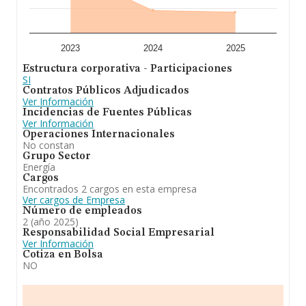
empleados es de 1; la antigüedad alcanza los 14 años
desde la constitución.
En definitiva,
Ahorrogeneracion S.L
se emplea en
compraventa de equipamiento de generación de
2023
2024
2025
energía. instalación y mantenimiento de equipos.
Estructura corporativa - Participaciones
compraventa de materias primas necesaria para la
SI
generación de energía. transporte de biocombustibles.
Contratos Públicos Adjudicados
alquiler de equipos de generación de energía. servicios
Ver Información
de asesoría energética. En cuanto a la posición en el
Incidencias de Fuentes Públicas
ranking de la provincia de Burgos, la empresa ha
Ver Información
perdido posiciones frente al 2024.
Operaciones Internacionales
No constan
Grupo Sector
Energía
Cargos
Encontrados 2 cargos en esta empresa
Ver cargos de Empresa
Número de empleados
2 (año 2025)
Responsabilidad Social Empresarial
Ver Información
Cotiza en Bolsa
NO