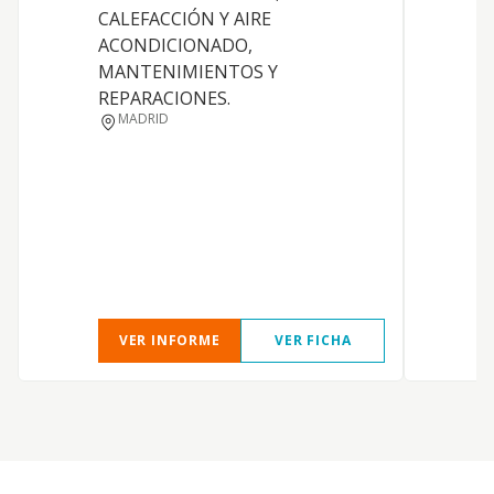
CALEFACCIÓN Y AIRE
A
ACONDICIONADO,
c
MANTENIMIENTOS Y
m
REPARACIONES.
h
MADRID
T
A
p
E
R
m
C
VER INFORME
VER FICHA