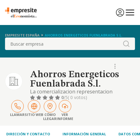
EMPRESITE ESPAÑA
AHORROS ENERGETICOS FUENLABRADA S.L.
Buscar
Ahorros Energeticos
Fuenlabrada S.l.
La comercializacion representacion
distribucion, instalacion, reparacion, compra
0
/5
( 0 votos)
y venta de toda clase de aparatos
industriales y domesticos de frio, calor y
refrigeracion y sus complementos tales
LLAMAR
SITIO WEB
CÓMO
VER
LLEGAR
INFORME
como vitrinas etc.
DIRECCIÓN Y CONTACTO
INFORMACIÓN GENERAL
DATOS COM