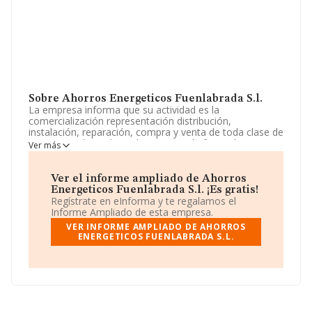
Sobre Ahorros Energeticos Fuenlabrada S.l.
La empresa informa que su actividad es la
comercialización representación distribución,
instalación, reparación, compra y venta de toda clase de
aparatos industriales y domesticos de frio, calor y
Ver más
refrigeracion y sus complementos tales como vitrinas
etc. La sociedad está registrada como Sociedad
Limitada. Tiene CNAE: 4322 - 'Fontanería, instalaciones
Ver el informe ampliado de Ahorros
de sistemas de calefacción y aire acondicionado'. La
Energeticos Fuenlabrada S.l. ¡Es gratis!
empresa no tiene actividad en mercados exteriores.
Regístrate en eInforma y te regalamos el
Informe Ampliado de esta empresa.
Para comunicarse con sus oficinas, el número de
VER INFORME AMPLIADO DE AHORROS
teléfono es 916080300.
ENERGETICOS FUENLABRADA S.L.
La empresa española
Ahorros Energeticos
Fuenlabrada S.L
, B81067274, se encuentra en Paseo
De La Haya núm. 2, (28943), Fuenlabrada, Madrid.
En base a la información de la que dispone INFORMA
sobre 30.641 compañías, en el ámbito nacional la