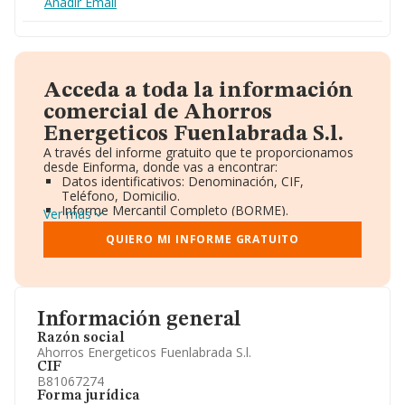
Añadir Email
Acceda a toda la información
comercial de Ahorros
Energeticos Fuenlabrada S.l.
A través del informe gratuito que te proporcionamos
desde Einforma, donde vas a encontrar:
Datos identificativos: Denominación, CIF,
Teléfono, Domicilio.
Informe Mercantil Completo (BORME).
Ver más
Gráficos de Evolución Ventas y Empleados.
Consejo de Administración y Administradores.
QUIERO MI INFORME GRATUITO
Directivos y Ejecutivos.
Accionistas.
Participaciones y Vinculaciones en otras empresas.
Artículos de prensa publicados sobre la empresa.
Información oficial y registral complementaria.
Información general
Razón social
Ahorros Energeticos Fuenlabrada S.l.
CIF
B81067274
Forma jurídica