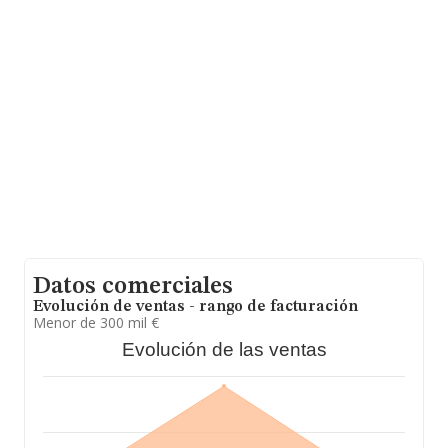
facturación alcanza la cifra de 9.687 millones de euros y
la media entre todas las compañías es de 316 mil euros
de ventas en 2005. Respecto a la información de la
provincia (hablamos de Madrid), en la base de datos
INFORMA constan 5580 empresas, cuyas ventas han
obtenido los 2.172 millones de euros. Con el fin de
ampliar la información relativa a las compañías, la
media de antigüedad desde la constitución es de 19
años. La media de empleados es de 3.
Datos comerciales
Evolución de ventas - rango de facturación
Menor de 300 mil €
Evolución de las ventas