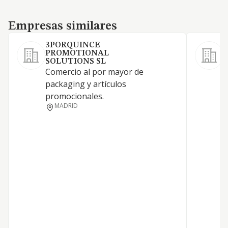
Empresas similares
Empresas similares
3PORQUINCE
PROMOTIONAL
SOLUTIONS SL
Comercio al por mayor de
packaging y artículos
B
promocionales.
MADRID
E
P
G
E