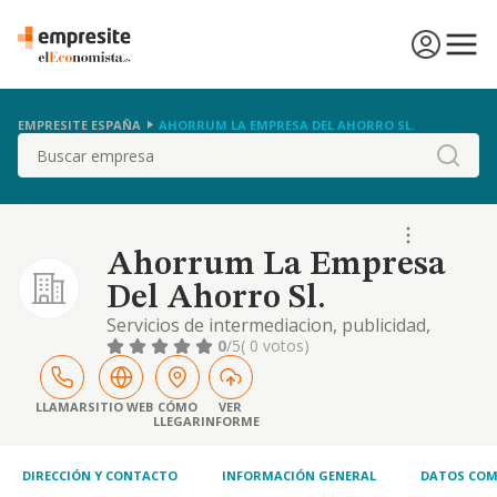
EMPRESITE ESPAÑA
AHORRUM LA EMPRESA DEL AHORRO SL.
Buscar
Ahorrum La Empresa
Del Ahorro Sl.
Servicios de intermediacion, publicidad,
asesoramiento y marketing dirigidos a
0
/5
( 0 votos)
comercializacion de todo tipo de productos y
servicios
LLAMAR
SITIO WEB
CÓMO
VER
LLEGAR
INFORME
DIRECCIÓN Y CONTACTO
INFORMACIÓN GENERAL
DATOS COM