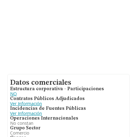
compañías alcanza los 420 mil euros. Teniendo en
cuenta la información sobre Madrid, en la base de datos
de INFORMA aparecen 8469 empresas, cuyas ventas
han obtenido los 6.551 millones de euros. Por último,
con el fin de ampliar la información relativa al ámbito de
la empresa, la media de empleados de las empresas es
de 2. La media de antigüedad desde la constitución es
de 12 años.
Datos comerciales
Estructura corporativa - Participaciones
NO
Contratos Públicos Adjudicados
Ver Información
Incidencias de Fuentes Públicas
Ver Información
Operaciones Internacionales
No constan
Grupo Sector
Comercio