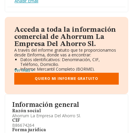
Añadir Email
Acceda a toda la información
comercial de Ahorrum La
Empresa Del Ahorro Sl.
A través del informe gratuito que te proporcionamos
desde Einforma, donde vas a encontrar:
Datos identificativos: Denominación, CIF,
Teléfono, Domicilio.
Informe Mercantil Completo (BORME).
Ver más
Gráficos de Evolución Ventas y Empleados.
Consejo de Administración y Administradores.
QUIERO MI INFORME GRATUITO
Directivos y Ejecutivos.
Accionistas.
Participaciones y Vinculaciones en otras empresas.
Artículos de prensa publicados sobre la empresa.
Información oficial y registral complementaria.
Información general
Razón social
Ahorrum La Empresa Del Ahorro Sl.
CIF
B86674264
Forma jurídica