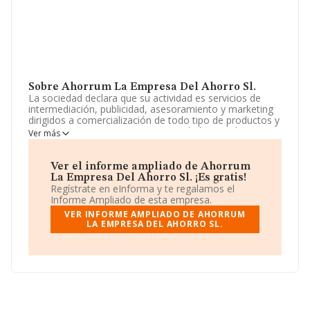
Sobre Ahorrum La Empresa Del Ahorro Sl.
La sociedad declara que su actividad es servicios de
intermediación, publicidad, asesoramiento y marketing
dirigidos a comercialización de todo tipo de productos y
servicios. La empresa es una Sociedad Limitada. Su
Ver más
actividad CNAE es 'Intermediarios del comercio de
productos diversos' con código 4619. La empresa no
tiene actividad en mercados exteriores.
Ver el informe ampliado de Ahorrum
La Empresa Del Ahorro Sl. ¡Es gratis!
Para llamar las oficinas se puede hacer a través del
Regístrate en eInforma y te regalamos el
número 902095881.
Informe Ampliado de esta empresa.
VER INFORME AMPLIADO DE AHORRUM
La sociedad española
Ahorrum La Empresa del
LA EMPRESA DEL AHORRO SL.
Ahorro S.L
, NIF B86674264, tiene su domicilio social
establecido en Calle Cavanilles núm. 5 Piso 4, (28007),
Madrid, Madrid.
En relación con el sector y disponiendo de los datos de
hasta 35.522 empresas, en el ámbito nacional la
facturación alcanza la cifra de 14.930 millones de euros
y la media de facturación de ventas entre todas las