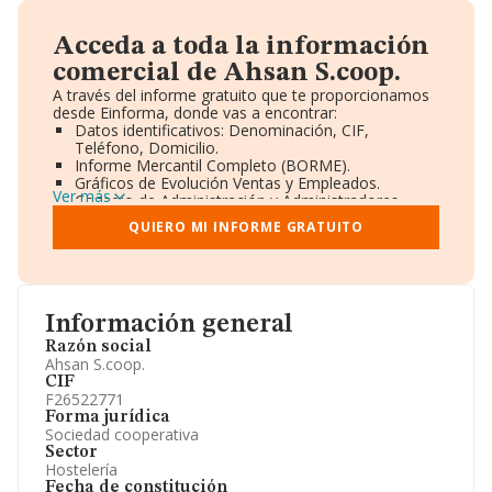
Acceda a toda la información
comercial de Ahsan S.coop.
A través del informe gratuito que te proporcionamos
desde Einforma, donde vas a encontrar:
Datos identificativos: Denominación, CIF,
Teléfono, Domicilio.
Informe Mercantil Completo (BORME).
Gráficos de Evolución Ventas y Empleados.
Ver más
Consejo de Administración y Administradores.
Directivos y Ejecutivos.
QUIERO MI INFORME GRATUITO
Accionistas.
Participaciones y Vinculaciones en otras empresas.
Artículos de prensa publicados sobre la empresa.
Información oficial y registral complementaria.
Información general
Razón social
Ahsan S.coop.
CIF
F26522771
Forma jurídica
Sociedad cooperativa
Sector
Hostelería
Fecha de constitución