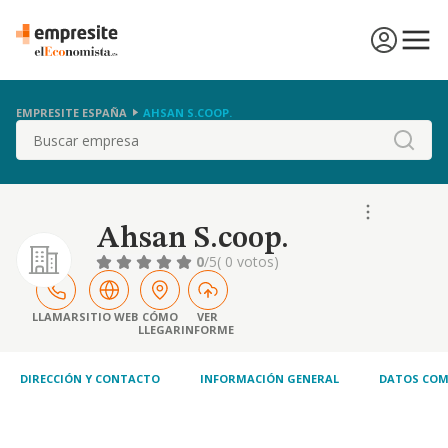
EMPRESITE ESPAÑA
AHSAN S.COOP.
Buscar
Ahsan S.coop.
0
/5
( 0 votos)
LLAMAR
SITIO WEB
CÓMO
VER
LLEGAR
INFORME
DIRECCIÓN Y CONTACTO
INFORMACIÓN GENERAL
DATOS COM