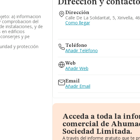
Dirección y contact
Dirección
jeto: a) informacion
Calle De La Solidaritat, 5, Xirivella, 
 y comprobacion del
Como llegar
e instalaciones, y de
s en edificios
 conserjes y pe
Teléfono
guridad y protección
Añadir Teléfono
Web
Añadir Web
Email
Añadir Email
Acceda a toda la inf
comercial de Ahuma
Sociedad Limitada.
A través del informe gratuito que te