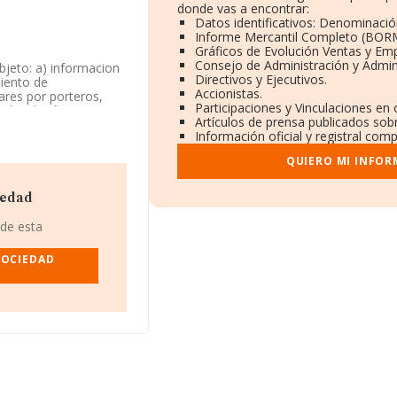
donde vas a encontrar:
Datos identificativos: Denominación
Informe Mercantil Completo (BOR
Gráficos de Evolución Ventas y Em
Consejo de Administración y Admin
bjeto: a) informacion
Directivos y Ejecutivos.
iento de
Accionistas.
lares por porteros,
Participaciones y Vinculaciones en
da. Clasifica su
Artículos de prensa publicados sob
d de importación y/o
Información oficial y registral com
QUIERO MI INFOR
o de identificación
46950), Xirivella,
iedad
48 empresas, a nivel
 de esta
calcula un promedio de
ión con la información
SOCIEDAD
arecen 192 empresas,
ción de interés en el
6. La antigüedad