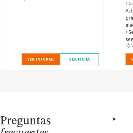
Cla
Act
pri
elé
/ S
seg
VER INFORME
VER FICHA
Preguntas