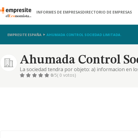
INFORMES DE EMPRESAS
DIRECTORIO DE EMPRESAS
EMPRESITE ESPAÑA
AHUMADA CONTROL SOCIEDAD LIMITADA.
Ahumada Control Soc
La sociedad tendra por objeto: a) informacion en l
funcionamiento de instalaciones, y de gestion auxili
0
/5
( 0 votos)
porteros, conserjes y pe