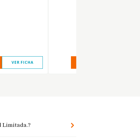
VER FICHA
VER INFORME
VER FIC
d Limitada.?