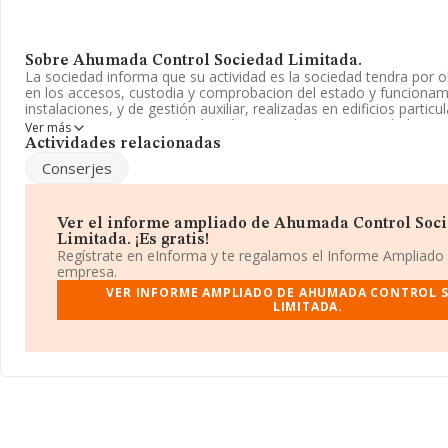
Sobre Ahumada Control Sociedad Limitada.
La sociedad informa que su actividad es la sociedad tendra por o
en los accesos, custodia y comprobacion del estado y funcionam
instalaciones, y de gestión auxiliar, realizadas en edificios particu
conserjes y pe. La sociedad está registrada como Sociedad Limita
Ver más
actividad CNAE como '%cnae%', código 8009. No realiza activida
Actividades relacionadas
exportación.
Conserjes
La compañía
Ahumada Control Sociedad Limitada
, con númer
fiscal B98155179, está situada en Calle De La Solidaritat núm. 5, (
provincia de Valencia, Comunidad Valenciana.
Ver el informe ampliado de Ahumada Control Soc
Limitada. ¡Es gratis!
En relación con el sector y disponiendo de los datos de hasta 3.6
Regístrate en eInforma y te regalamos el Informe Ampliado
nacional la facturación asciende a 1.341 millones de euros y se 
empresa.
facturación de 367 mil euros entre todas las compañías. En relac
VER INFORME AMPLIADO DE AHUMADA CONTROL 
de la provincia de Valencia, en la base de datos de INFORMA ap
LIMITADA.
con ventas de 37 millones de euros. Para aportar ulterior informa
ámbito sectorial, la media de empleados de las empresas es de 
desde la constitución es de 16 años.