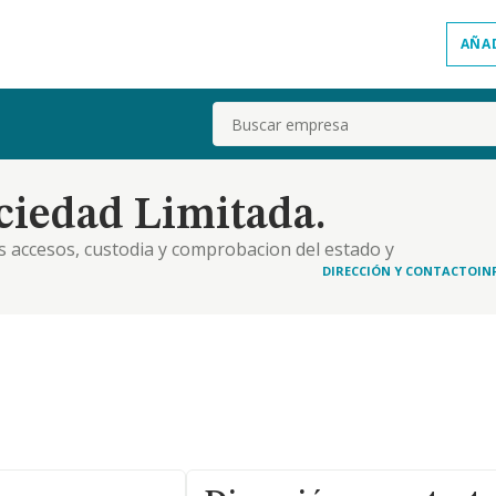
AÑA
Buscar
iedad Limitada.
os accesos, custodia y comprobacion del estado y
ar, realizadas en edificios particulares por
DIRECCIÓN Y CONTACTO
IN