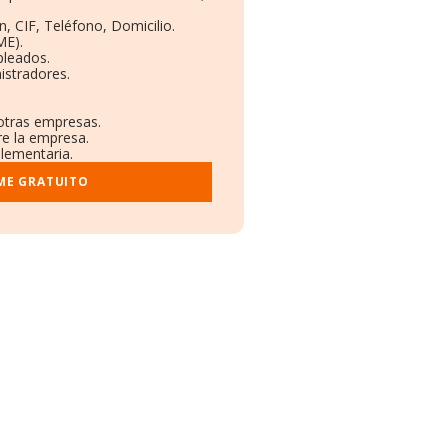
, CIF, Teléfono, Domicilio.
ME).
pleados.
istradores.
 otras empresas.
re la empresa.
plementaria.
ME GRATUITO