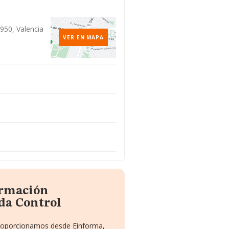
o
46950, Valencia
VER EN MAPA
ormación
da Control
 proporcionamos desde Einforma,