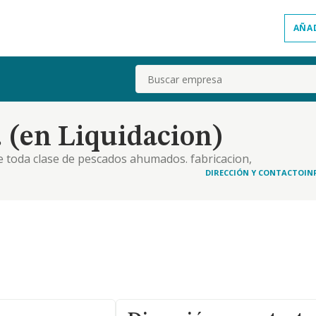
AÑA
Buscar
 (en Liquidacion)
de toda clase de pescados ahumados. fabricacion,
todaclase de productos carnicos, todo tipo de
DIRECCIÓN Y CONTACTO
IN