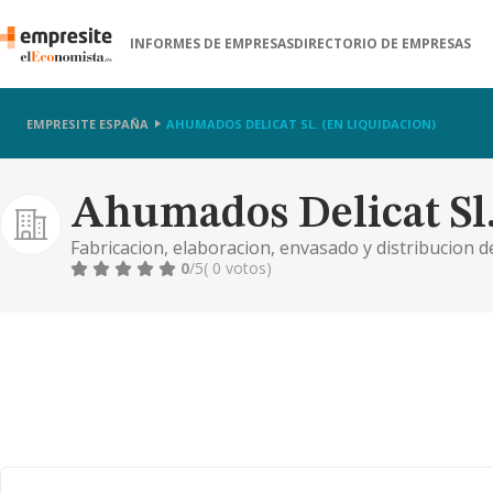
INFORMES DE EMPRESAS
DIRECTORIO DE EMPRESAS
EMPRESITE ESPAÑA
AHUMADOS DELICAT SL. (EN LIQUIDACION)
Ahumados Delicat Sl.
Fabricacion, elaboracion, envasado y distribucion 
comercializacion, distribucion al mayor y menor de 
0
/5
( 0 votos)
productos alimentarios, etc