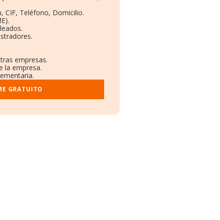
, CIF, Teléfono, Domicilio.
E).
leados.
stradores.
otras empresas.
e la empresa.
lementaria.
ME GRATUITO