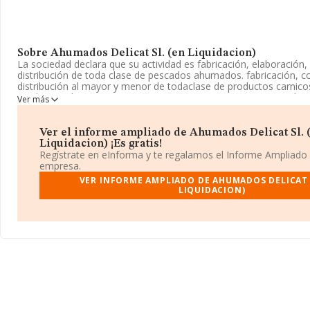
Sobre Ahumados Delicat Sl. (en Liquidacion)
La sociedad declara que su actividad es fabricación, elaboración
distribución de toda clase de pescados ahumados. fabricación, co
distribución al mayor y menor de todaclase de productos carnico
productos alimentarios, etc. La empresa aparece inscrita en el Re
Ver más
como Sociedad Limitada. La actividad de referencia CNAE corres
de conservas de pescado', cuyo Código es 1022. La compañía no 
mercados exteriores.
Ver el informe ampliado de Ahumados Delicat Sl. 
Liquidacion) ¡Es gratis!
La empresa
Ahumados Delicat S.L. (en Liquidacion)
, B660466
Regístrate en eInforma y te regalamos el Informe Ampliado
Calle Via Europa núm. S/N, (08520), en el municipio de Les Franq
empresa.
Barcelona, Cataluña.
VER INFORME AMPLIADO DE AHUMADOS DELICAT 
LIQUIDACION)
En relación con el sector y disponiendo de los datos de hasta 72
nacional la facturación asciende a 3.501 millones de euros y el p
facturación de ventas entre todas las compañías asciende a los 4
Para aportar ulterior información de interés en el ámbito sectoria
desde la constitución es de 26 años. Los empleados de media so