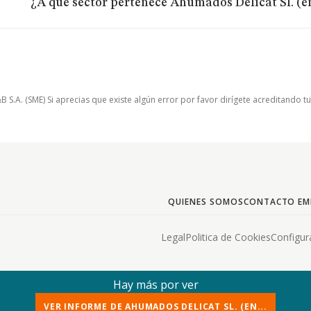
¿A qué sector pertenece Ahumados Delicat Sl. (e
.A. (SME) Si aprecias que existe algún error por favor dirígete acreditando t
QUIENES SOMOS
CONTACTO EM
Legal
Politica de Cookies
Configur
Hay más por ver
VER INFORME DE AHUMADOS DELICAT SL. (EN...