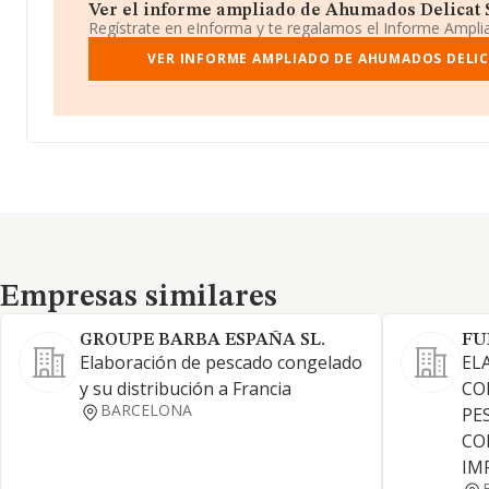
Ver el informe ampliado de Ahumados Delicat Sl.
Regístrate en eInforma y te regalamos el Informe Ampl
VER INFORME AMPLIADO DE AHUMADOS DELICA
Empresas similares
Empresas similares
GROUPE BARBA ESPAÑA SL.
FU
Elaboración de pescado congelado
EL
y su distribución a Francia
CO
BARCELONA
PE
CO
IM