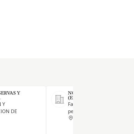
SERVAS Y
NOVATERRA PRODUCCIONE
.
(EXTINGUIDA)
 Y
Fabricación de conservas de
CION DE
pescado , como bacalao y sep
BARCELONA