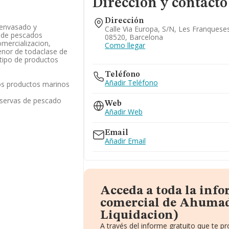
Dirección y contacto
Dirección
 envasado y
Calle Via Europa, S/n, Les Franqueses
e de pescados
08520, Barcelona
mercializacion,
Como llegar
enor de todaclase de
tipo de productos
Teléfono
Añadir Teléfono
os productos marinos
nservas de pescado
Web
Añadir Web
Email
Añadir Email
Acceda a toda la inf
comercial de Ahumado
Liquidacion)
A través del informe gratuito que te 