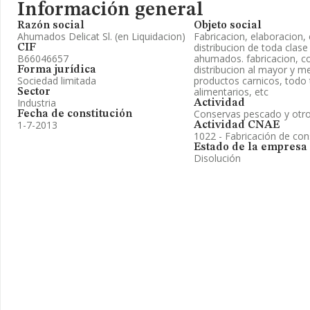
Información general
Razón social
Objeto social
Ahumados Delicat Sl. (en Liquidacion)
Fabricacion, elaboracion,
distribucion de toda clas
CIF
B66046657
ahumados. fabricacion, co
distribucion al mayor y m
Forma jurídica
Sociedad limitada
productos carnicos, todo 
alimentarios, etc
Sector
Industria
Actividad
Conservas pescado y otr
Fecha de constitución
1-7-2013
Actividad CNAE
1022 - Fabricación de co
Estado de la empresa
Disolución