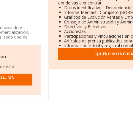
donde vas a encontrar:
Datos identificativos: Denominación
Informe Mercantil Completo (BORM
Gráficos de Evolución Ventas y Emp
Consejo de Administración y Admini
Directivos y Ejecutivos.
, envasado y
Accionistas.
mercialización,
Participaciones y Vinculaciones en 
s, todo tipo de
Artículos de prensa publicados sobr
gistro Mercantil
Información oficial y registral comp
ponde a 'Fabricación
tiene actividad en
QUIERO MI INFOR
(en
57, se encuentra en
 de esta
ueses Del Valles, en
SL. (EN
9 empresas, a nivel
romedio de la
 millones de euros.
l, la antigüedad
n 15.