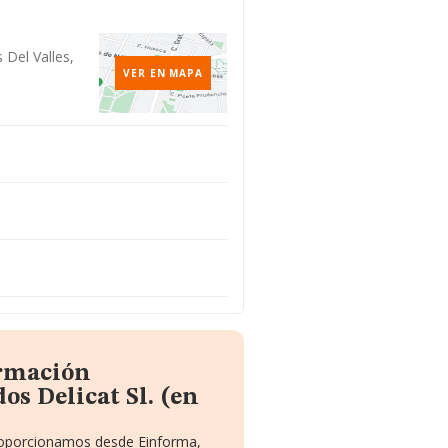
 Del Valles,
VER EN MAPA
ormación
s Delicat Sl. (en
proporcionamos desde Einforma,