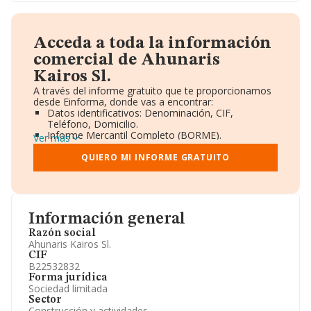
Acceda a toda la información
comercial de Ahunaris
Kairos Sl.
A través del informe gratuito que te proporcionamos
desde Einforma, donde vas a encontrar:
Datos identificativos: Denominación, CIF,
Teléfono, Domicilio.
Informe Mercantil Completo (BORME).
Ver más
Gráficos de Evolución Ventas y Empleados.
Consejo de Administración y Administradores.
QUIERO MI INFORME GRATUITO
Directivos y Ejecutivos.
Accionistas.
Participaciones y Vinculaciones en otras empresas.
Artículos de prensa publicados sobre la empresa.
Información oficial y registral complementaria.
Información general
Razón social
Ahunaris Kairos Sl.
CIF
B22532832
Forma jurídica
Sociedad limitada
Sector
Construcción y actividades