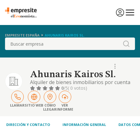
EMPRESITE ESPAÑA
AHUNARIS KAIROS SL.
Buscar
Ahunaris Kairos Sl.
Alquiler de bienes inmobiliarios por cuenta
propia
0
/5
( 0 votos)
LLAMAR
SITIO WEB
CÓMO
VER
LLEGAR
INFORME
DIRECCIÓN Y CONTACTO
INFORMACIÓN GENERAL
DATOS COM