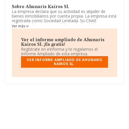
Sobre Ahunaris Kairos Sl.
La empresa declara que su actividad es alquiler de
bienes inmobiliarios por cuenta propia. La empresa está
registrada como Sociedad Limitada. Su CNAE
corresponde a 6820 con código 'Alquiler de bienes
Ver más
inmobiliarios por cuenta propia'. La sociedad no tiene
actividad en mercados exteriores.
Ver el informe ampliado de Ahunaris
La sociedad
Ahunaris Kairos S.L
, B22532832, se
Kairos Sl. ¡Es gratis!
encuentra en Calle Calderon De La Barca núm. 4 Piso 3,
Regístrate en eInforma y te regalamos el
(03670), Monforte Del Cid, en Alicante, Comunidad
Informe Ampliado de esta empresa.
Valenciana.
VER INFORME AMPLIADO DE AHUNARIS
KAIROS SL.
En relación con el sector y disponiendo de los datos de
hasta 132.555 empresas, la facturación en el ámbito
nacional alcanza los 22.737 millones de euros y se
estima que el promedio de la facturación entre todas
las empresas es de 171 mil euros. Para aportar ulterior
información de interés en el ámbito sectorial, la media
de empleados de las empresas es de 1; la media de
antigüedad desde la constitución es de 24 años.