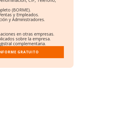
 Denominación, CIF, Teléfono,
mpleto (BORME).
 Ventas y Empleados.
ción y Administradores.
.
ulaciones en otras empresas.
blicados sobre la empresa.
egistral complementaria.
INFORME GRATUITO