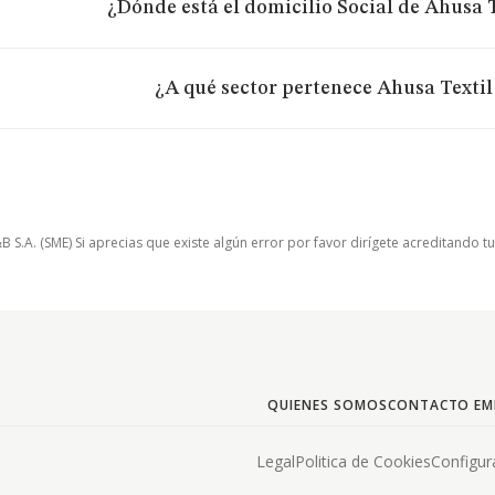
¿Dónde está el domicilio Social de Ahusa T
¿A qué sector pertenece Ahusa Textil 
.A. (SME) Si aprecias que existe algún error por favor dirígete acreditando t
QUIENES SOMOS
CONTACTO EM
Legal
Politica de Cookies
Configur