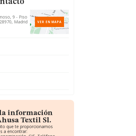
ontacto
oso, 9 - Piso
28970, Madrid
VER EN MAPA
 la información
husa Textil Sl.
uito que te proporcionamos
s a encontrar: