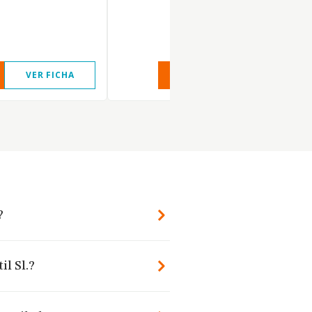
VER FICHA
VER INFORME
VER FIC
?
il Sl.?