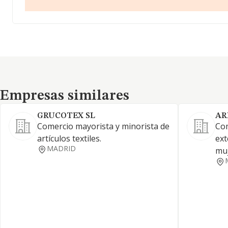
Empresas similares
Empresas similares
GRUCOTEX SL
AR
Comercio mayorista y minorista de
Com
artículos textiles.
ext
MADRID
muj