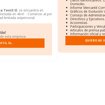
Datos identificativos:
Domicilio.
Informe Mercantil Co
a Textil Sl.
se encuentra en
Gráficos de Evolución
incluida en 4641 - Comercio al por
Consejo de Administra
d limitada unipersonal.
Directivos y Ejecutivos
Accionistas.
Participaciones y Vinc
Artículos de prensa pu
tis!
Información oficial y r
 de esta empresa.
QUIERO MI 
XTIL SL.