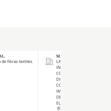
SL.
MAS MENGFU SL
de fibras textiles.
LA ORGANIZACION, CREACIO
INTERMEDIACION,
COMERCIALIZACION,
DISTRIBUCION, SELECCION,
COMPRA VENTA, ALQUILER,
IMPORTACION Y EXPORTAC
DE TODO TIPO DE PRENDAS
EL VESTIDO
MADRID