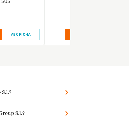
 SUS
VER FICHA
VER INFORME
VER FIC
S.l.?
Group S.l.?