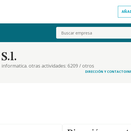
AÑA
Buscar
S.l.
a informatica. otras actividades: 6209 / otros
ormacion y la informatica. 4618 / intermediarios del
DIRECCIÓN Y CONTACTO
IN