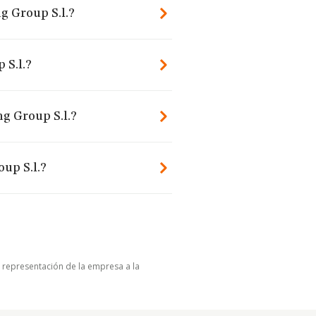
g Group S.l.?
 S.l.?
ng Group S.l.?
up S.l.?
u representación de la empresa a la