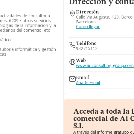
Dirección y cont
Dirección
 actividades de consultoria
Calle Via Augusta, 123, Barce
ades: 6209 / otros servicios
Barcelona
logias de la informacion y la
Como llegar
ediarios del comercio, etc
mático
Teléfono
932715112
ultoría informática y gestión
icas
Web
www.ai-consulting-group.com
Email
Añadir Email
Acceda a toda la
comercial de Ai 
S.l.
A través del informe gratuito