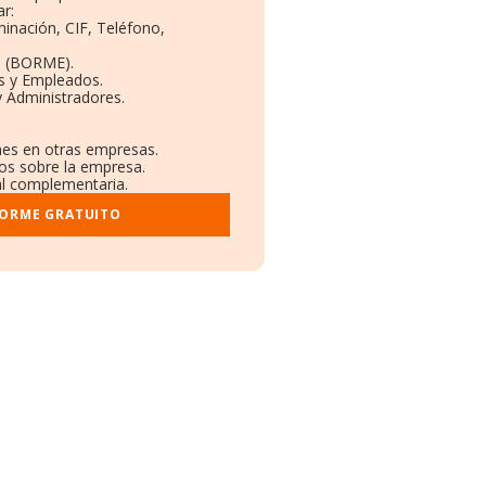
r:
minación, CIF, Teléfono,
o (BORME).
as y Empleados.
y Administradores.
ones en otras empresas.
dos sobre la empresa.
ral complementaria.
FORME GRATUITO