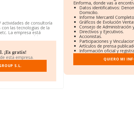
Einforma, donde vas a encontra
Datos identificativos: Deno
Domicilio.
Informe Mercantil Complet
Gráficos de Evolución Vent
/ actividades de consultoría
Consejo de Administración 
s con las tecnologias de la
Directivos y Ejecutivos.
 etc. La empresa está
Accionistas.
 como '%cnae%', código 6220.
Participaciones y Vinculaci
Artículos de prensa publica
Información oficial y regist
-group.com
.
 ¡Es gratis!
 de esta empresa.
QUIERO MI IN
 se encuentra en Calle Via
ña.
GROUP S.L.
.518 empresas, la facturación
calcula un promedio de
n de ampliar la información
güedad alcanza los 14 años