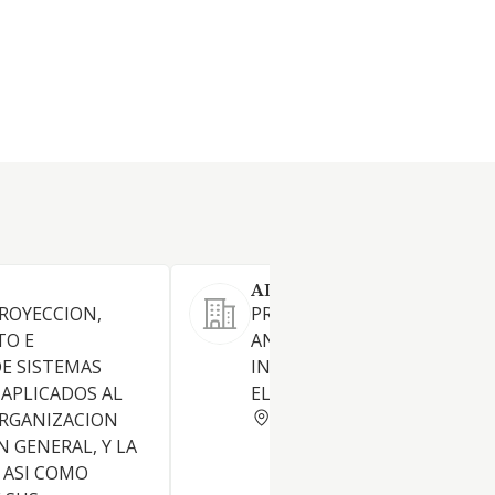
ADDIKTIVE GAMES SL.
PROYECCION,
PROGRAMACION, CREACION 
TO E
ANALISIS DE PROGRAMAS
E SISTEMAS
INFORMATICOS Y JUEGOS
APLICADOS AL
ELECTRONICOS
BARCELONA
ORGANIZACION
N GENERAL, Y LA
 ASI COMO