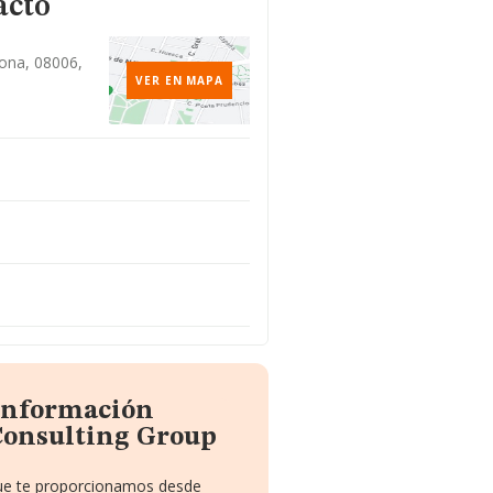
acto
lona, 08006,
VER EN MAPA
 información
Consulting Group
 que te proporcionamos desde