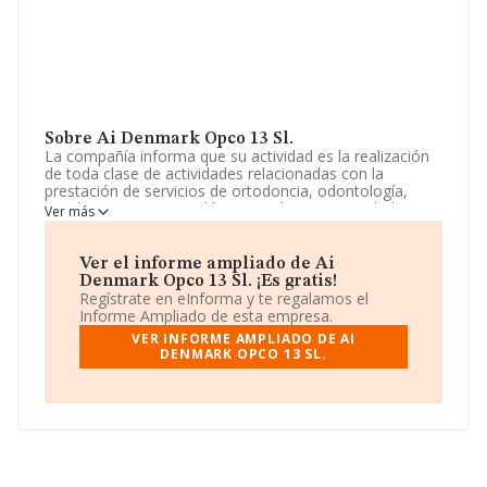
Sobre Ai Denmark Opco 13 Sl.
La compañía informa que su actividad es la realización
de toda clase de actividades relacionadas con la
prestación de servicios de ortodoncia, odontología,
protésicos y estomatológicos, así como actividades
Ver más
relacionadas con la odontología en general, incluida la
explotación de clínicas dentales; la suscripción de
contratos de franquicia. La sociedad está registrada
Ver el informe ampliado de Ai
como Sociedad Limitada. Tiene CNAE: 8623 -
Denmark Opco 13 Sl. ¡Es gratis!
'Actividades odontológicas'. La sociedad no tiene
Regístrate en eInforma y te regalamos el
actividad en mercados exteriores.
Informe Ampliado de esta empresa.
VER INFORME AMPLIADO DE AI
Para ponerse en contacto con sus oficinas, la empresa
DENMARK OPCO 13 SL.
facilita el número de teléfono 913756560.
La empresa
Ai Denmark Opco 13 S.L
, CIF B42712927,
está situada en Paseo Del Club Deportivo núm. 1 Ed
Numero 3, P, (28223), Pozuelo De Alarcón, Madrid.
En relación con el sector y disponiendo de los datos de
hasta 16.900 empresas, en el ámbito nacional la