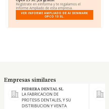
Opco 13 Sl. ¡Es gratis!
Regístrate en eInforma y te regalamos el
Informe Ampliado de esta empresa.
VER INFORME AMPLIADO DE AI DENMARK
OPCO 13 SL.
Empresas similares
Empresas similares
PEDRERA DENTAL SL
LA FABRICACION DE
C
PROTESIS DENTALES, Y SU
DISTRIBUCION Y VENTA