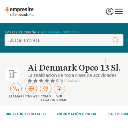
EMPRESITE ESPAÑA
AI DENMARK OPCO 13 SL.
Buscar
Ai Denmark Opco 13 Sl.
La realización de toda clase de actividades
relacionadas con la prestación de servicios
0
/5
( 0 votos)
de ortodoncia, odontología, protésicos y
estomatológicos, así como actividades
relacionadas con la odontología en general,
LLAMAR
SITIO WEB
CÓMO
VER
LLEGAR
INFORME
incluida la explotación de clínicas dentales; la
suscripción de contratos de franquicia
DIRECCIÓN Y CONTACTO
INFORMACIÓN GENERAL
DATOS COM