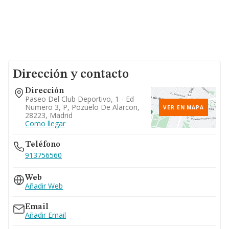
Dirección y contacto
Dirección
Paseo Del Club Deportivo, 1 - Ed
Numero 3, P, Pozuelo De Alarcon,
VER EN MAPA
28223, Madrid
Como llegar
Teléfono
913756560
Web
Añadir Web
Email
Añadir Email