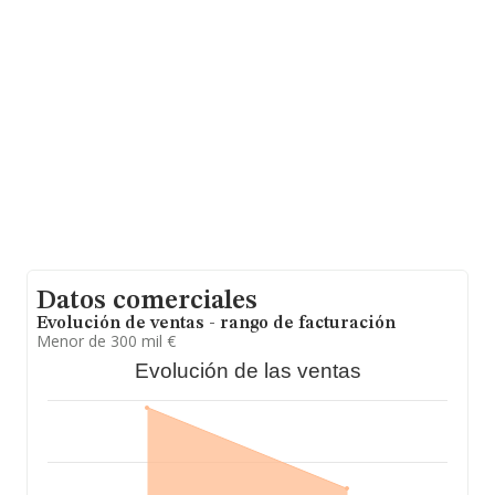
facturación alcanza la cifra de 5.284 millones de euros y
en 2025 la media de facturación de ventas entre todas
las compañías alcanza los 312 mil euros. En cuanto a la
información relativa a la provincia de Madrid, en la base
de datos INFORMA constan 4880 empresas, cuyas
ventas en 2025 han alcanzado los 1.990 millones de
euros. Con el fin de ampliar la información relativa a las
compañías, la antigüedad desde la constitución es de 14
años. La media de empleados de las empresas es de 3.
Datos comerciales
Evolución de ventas - rango de facturación
Menor de 300 mil €
Evolución de las ventas