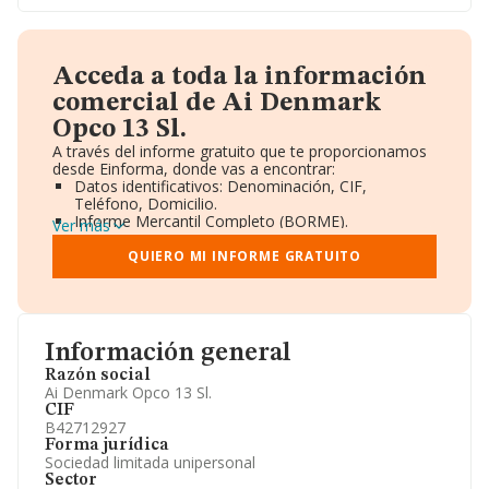
Acceda a toda la información
comercial de Ai Denmark
Opco 13 Sl.
A través del informe gratuito que te proporcionamos
desde Einforma, donde vas a encontrar:
Datos identificativos: Denominación, CIF,
Teléfono, Domicilio.
Informe Mercantil Completo (BORME).
Ver más
Gráficos de Evolución Ventas y Empleados.
Consejo de Administración y Administradores.
QUIERO MI INFORME GRATUITO
Directivos y Ejecutivos.
Accionistas.
Participaciones y Vinculaciones en otras empresas.
Artículos de prensa publicados sobre la empresa.
Información oficial y registral complementaria.
Información general
Razón social
Ai Denmark Opco 13 Sl.
CIF
B42712927
Forma jurídica
Sociedad limitada unipersonal
Sector