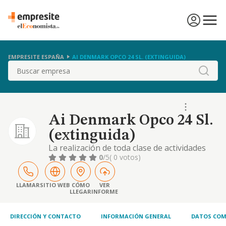
EMPRESITE ESPAÑA
AI DENMARK OPCO 24 SL. (EXTINGUIDA)
Buscar
Ai Denmark Opco 24 Sl.
(extinguida)
La realización de toda clase de actividades
relacionadas con la prestación de servicios
0
/5
( 0 votos)
de ortodoncia, odontología, protésicos y
estomatológicos, así como actividades
relacionadas con la odontología en general,
LLAMAR
SITIO WEB
CÓMO
VER
LLEGAR
INFORME
incluida la explotación de clínicas dentales; la
suscripción de contratos de franquicia
DIRECCIÓN Y CONTACTO
INFORMACIÓN GENERAL
DATOS COM