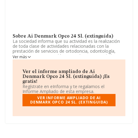
Sobre Ai Denmark Opco 24 Sl. (extinguida)
La sociedad informa que su actividad es la realización
de toda clase de actividades relacionadas con la
prestación de servicios de ortodoncia, odontología,
protésicos y estomatológicos, así como actividades
Ver más
relacionadas con la odontología en general, incluida la
explotación de clínicas dentales; la suscripción de
contratos de franquicia. La empresa está registrada
Ver el informe ampliado de Ai
como Sociedad Limitada. Su CNAE corresponde a 8623
Denmark Opco 24 Sl. (extinguida) ¡Es
con código 'Actividades odontológicas'. No realiza
gratis!
actividad de importación y/o exportación.
Regístrate en eInforma y te regalamos el
Informe Ampliado de esta empresa.
La compañía
Ai Denmark Opco 24 S.L. (extinguida)
,
VER INFORME AMPLIADO DE AI
CIF B42712539, tiene su domicilio social establecido en
DENMARK OPCO 24 SL. (EXTINGUIDA)
Calle Suero De Quiñones núm. 34 36, (28002), en el
municipio de Madrid, Madrid.
Con los datos a disposición de INFORMA sobre 16.827
empresas pertenecientes al sector, la facturación en el
ámbito nacional alcanza los 5.172 millones de euros y la
media de facturación de ventas entre todas las