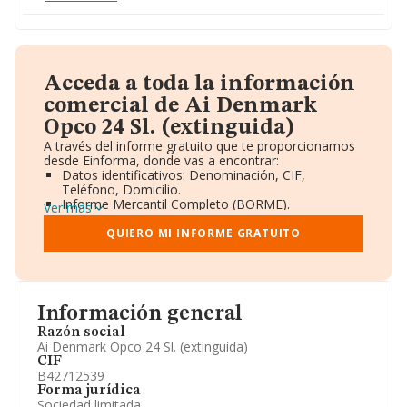
Acceda a toda la información
comercial de Ai Denmark
Opco 24 Sl. (extinguida)
A través del informe gratuito que te proporcionamos
desde Einforma, donde vas a encontrar:
Datos identificativos: Denominación, CIF,
Teléfono, Domicilio.
Informe Mercantil Completo (BORME).
Ver más
Gráficos de Evolución Ventas y Empleados.
Consejo de Administración y Administradores.
QUIERO MI INFORME GRATUITO
Directivos y Ejecutivos.
Accionistas.
Participaciones y Vinculaciones en otras empresas.
Artículos de prensa publicados sobre la empresa.
Información oficial y registral complementaria.
Información general
Razón social
Ai Denmark Opco 24 Sl. (extinguida)
CIF
B42712539
Forma jurídica
Sociedad limitada