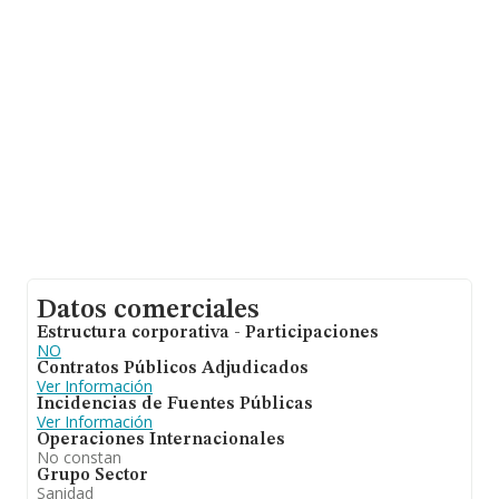
compañías alcanza los 307 mil euros. En relación con la
información de la provincia de Madrid, en la base de
datos INFORMA constan 4872 empresas, con ventas de
hasta 1.935 millones de euros. Por último, con el fin de
ampliar la información relativa al ámbito de la empresa,
los empleados de media son 3. La media de antigüedad
desde la constitución es de 13 años.
Datos comerciales
Estructura corporativa - Participaciones
NO
Contratos Públicos Adjudicados
Ver Información
Incidencias de Fuentes Públicas
Ver Información
Operaciones Internacionales
No constan
Grupo Sector
Sanidad