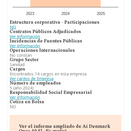
son 3.
A modo de conclusión,
Ai Denmark Opco 40 S.L
se
2023
2024
2025
dedica a la realización de toda clase de actividades
Estructura corporativa - Participaciones
relacionadas con la prestación de servicios de
NO
ortodoncia, odontología, protésicos y estomatológicos,
Contratos Públicos Adjudicados
así como actividades relacionadas con la odontología
Ver Información
en general, incluida la explotación de clínicas dentales; la
Incidencias de Fuentes Públicas
suscripción de contratos de franquicia. En el ranking de
Ver Información
provincia, ha experimentado un retroceso.
Operaciones Internacionales
No constan
Grupo Sector
Sanidad
Cargos
Encontrados 14 cargos en esta empresa
Ver cargos de Empresa
Número de empleados
5 (año 2024)
Responsabilidad Social Empresarial
Ver Información
Cotiza en Bolsa
NO
Ver el informe ampliado de Ai Denmark