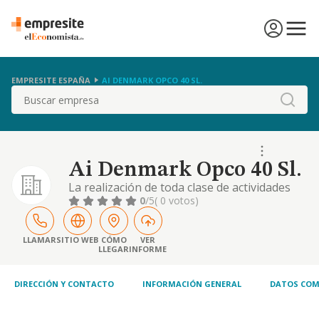
EMPRESITE ESPAÑA
AI DENMARK OPCO 40 SL.
Buscar
Ai Denmark Opco 40 Sl.
La realización de toda clase de actividades
relacionadas con la prestación de servicios
0
/5
( 0 votos)
de ortodoncia, odontología, protésicos y
estomatológicos, así como actividades
relacionadas con la odontología en general,
LLAMAR
SITIO WEB
CÓMO
VER
LLEGAR
INFORME
incluida la explotación de clínicas dentales; la
suscripción de contratos de franquicia
DIRECCIÓN Y CONTACTO
INFORMACIÓN GENERAL
DATOS COM