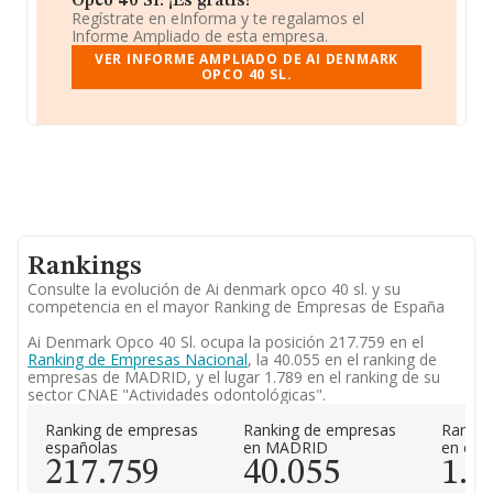
Opco 40 Sl. ¡Es gratis!
Regístrate en eInforma y te regalamos el
Informe Ampliado de esta empresa.
VER INFORME AMPLIADO DE AI DENMARK
OPCO 40 SL.
Rankings
Consulte la evolución de Ai denmark opco 40 sl. y su
competencia en el mayor Ranking de Empresas de España
Ai Denmark Opco 40 Sl. ocupa la posición 217.759 en el
Ranking de Empresas Nacional
, la 40.055 en el ranking de
empresas de MADRID, y el lugar 1.789 en el ranking de su
sector CNAE "Actividades odontológicas".
Ranking de empresas
Ranking de empresas
Rankin
españolas
en MADRID
en el 
217.759
40.055
1.7