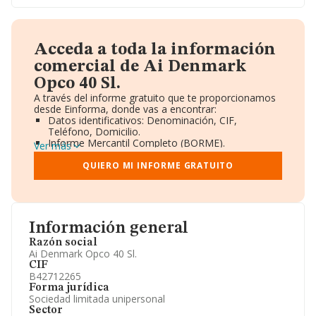
Acceda a toda la información
comercial de Ai Denmark
Opco 40 Sl.
A través del informe gratuito que te proporcionamos
desde Einforma, donde vas a encontrar:
Datos identificativos: Denominación, CIF,
Teléfono, Domicilio.
Informe Mercantil Completo (BORME).
Ver más
Gráficos de Evolución Ventas y Empleados.
Consejo de Administración y Administradores.
QUIERO MI INFORME GRATUITO
Directivos y Ejecutivos.
Accionistas.
Participaciones y Vinculaciones en otras empresas.
Artículos de prensa publicados sobre la empresa.
Información oficial y registral complementaria.
Información general
Razón social
Ai Denmark Opco 40 Sl.
CIF
B42712265
Forma jurídica
Sociedad limitada unipersonal
Sector