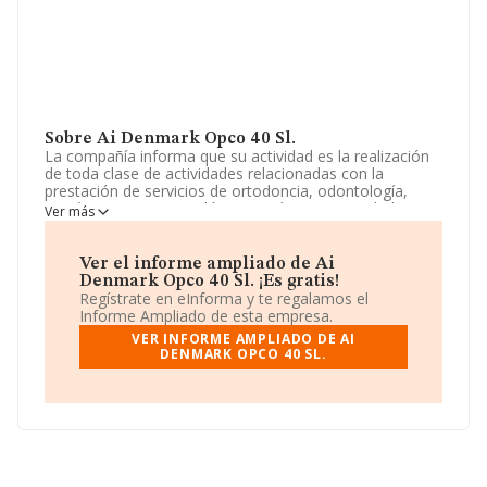
Sobre Ai Denmark Opco 40 Sl.
La compañía informa que su actividad es la realización
de toda clase de actividades relacionadas con la
prestación de servicios de ortodoncia, odontología,
protésicos y estomatológicos, así como actividades
Ver más
relacionadas con la odontología en general, incluida la
explotación de clínicas dentales; la suscripción de
contratos de franquicia. La sociedad está registrada
Ver el informe ampliado de Ai
como Sociedad Limitada. Clasifica su actividad CNAE
Denmark Opco 40 Sl. ¡Es gratis!
como 'Actividades odontológicas', código 8623. La
Regístrate en eInforma y te regalamos el
sociedad no tiene actividad en mercados exteriores.
Informe Ampliado de esta empresa.
VER INFORME AMPLIADO DE AI
Dentro del ranking de empresas elaborado por
DENMARK OPCO 40 SL.
INFORMA, atendiendo a los niveles de facturación,
podemos decir de la compañía que: en 2025 la empresa
ha caído 248 puestos a nivel sectorial pasando a ocupar
la posición 1.789, frente a la 1.541 del año anterior.
Éstas son algunas de las empresas que la superan en el
ranking de sectores:
Janadental SLP
y
Clinica Dental
Dentosalud S.L
; por debajo se encuentran empresas
como:
Alaia Dental Sociedad Limitada
y
Clinica