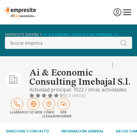
EMPRESITE ESPAÑA
AI & ECONOMIC CONSULTING IMEBAJAL S.L.
Buscar
Ai & Economic
Consulting Imebajal S.l.
Actividad principal: 7022 / otras actividades
de consultoria de gestion empresarial
0
/5
( 0 votos)
LLAMAR
SITIO WEB
CÓMO
VER
LLEGAR
INFORME
DIRECCIÓN Y CONTACTO
INFORMACIÓN GENERAL
DATOS COM