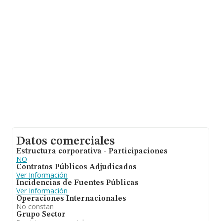
información de interés en el ámbito sectorial, los
empleados de media son 2; la antigüedad desde la
constitución es de 13 años.
Datos comerciales
Estructura corporativa - Participaciones
NO
Contratos Públicos Adjudicados
Ver Información
Incidencias de Fuentes Públicas
Ver Información
Operaciones Internacionales
No constan
Grupo Sector