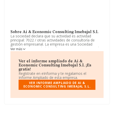
Sobre Ai & Economic Consulting Imebajal S.l.
La sociedad declara que su actividad es actividad
principal: 7022 / otras actividades de consultoría de
gestión empresarial. La empresa es una Sociedad
Limitada. La actividad de referencia CNAE corresponde
Ver más
a '%cnae%', cuyo Código es 7020. No realiza actividad
de importación y/o exportación.
Ver el informe ampliado de Ai &
Para más información es posible contactar a través del
Economic Consulting Imebajal S.l. ¡Es
teléfono 934313740.
gratis!
Regístrate en eInforma y te regalamos el
La sociedad
Ai & Economic Consulting Imebajal S.L
,
Informe Ampliado de esta empresa.
CIF B55453252, tiene domicilio fiscal en Calle Leiva
VER INFORME AMPLIADO DE AI &
núm. 16 P. 0 Pta. 2, (08014), en el municipio de
ECONOMIC CONSULTING IMEBAJAL S.L.
Barcelona, Cataluña.
En base a la información de la que dispone INFORMA
sobre 72.271 compañías, en el ámbito nacional la
facturación alcanza la cifra de 15.184 millones de euros
y se calcula un promedio de facturación de 210 mil
euros entre todas las compañías. Para aportar ulterior