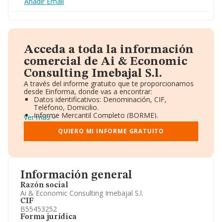
Añadir Email
Acceda a toda la información
comercial de Ai & Economic
Consulting Imebajal S.l.
A través del informe gratuito que te proporcionamos
desde Einforma, donde vas a encontrar:
Datos identificativos: Denominación, CIF,
Teléfono, Domicilio.
Informe Mercantil Completo (BORME).
Ver más
Gráficos de Evolución Ventas y Empleados.
Consejo de Administración y Administradores.
QUIERO MI INFORME GRATUITO
Directivos y Ejecutivos.
Accionistas.
Participaciones y Vinculaciones en otras empresas.
Artículos de prensa publicados sobre la empresa.
Información oficial y registral complementaria.
Información general
Razón social
Ai & Economic Consulting Imebajal S.l.
CIF
B55453252
Forma jurídica