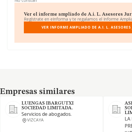
No constan
Ver el informe ampliado de A.i. L. Asesores Jur
Regístrate en eInforma y te regalamos el Informe Ampl
VER INFORME AMPLIADO DE A.I. L. ASESORES
Empresas similares
Empresas similares
LUENGAS IBARGUTXI
AS
SOCIEDAD LIMITADA.
SO
LI
Servicios de abogados.
LA
VIZCAYA
PR