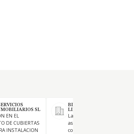
SERVICIOS
BIDEON ASESORES SOCIED
NMOBILIARIOS SL
LIMITADA.
N EN EL
La prestación de servicios de
O DE CUBIERTAS
asesoría en materia financier
RA INSTALACION
contable, laboral y jurídica