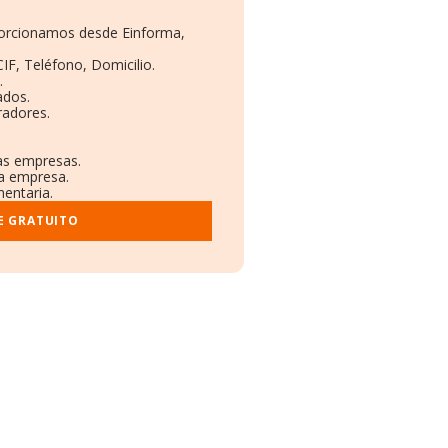
oporcionamos desde Einforma,
IF, Teléfono, Domicilio.
.
ados.
radores.
ras empresas.
la empresa.
mentaria.
E GRATUITO