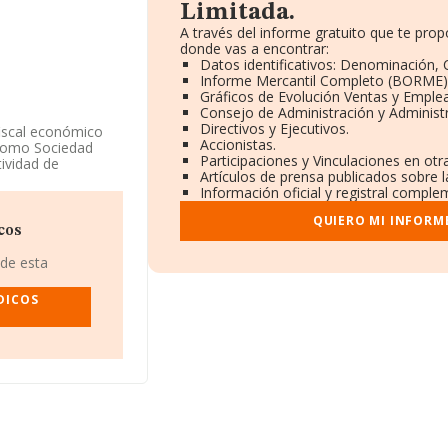
Limitada.
A través del informe gratuito que te pr
donde vas a encontrar:
Datos identificativos: Denominación, C
Informe Mercantil Completo (BORME)
Gráficos de Evolución Ventas y Emple
Consejo de Administración y Administ
Directivos y Ejecutivos.
fiscal económico
Accionistas.
l como Sociedad
Participaciones y Vinculaciones en ot
tividad de
Artículos de prensa publicados sobre 
Información oficial y registral comple
itada
, CIF
QUIERO MI INFORM
Bilbao, provincia
cos
 de esta
30 compañías, la
euros y se estima
IDICOS
 224 mil euros. En
base de datos
149 millones de
ectorial, la media
 empleados es de 2.