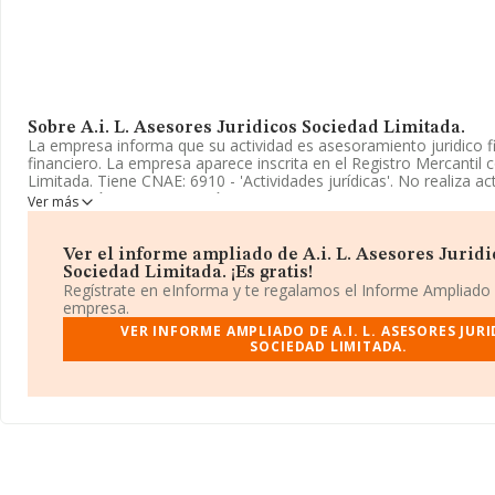
Sobre A.i. L. Asesores Juridicos Sociedad Limitada.
La empresa informa que su actividad es asesoramiento juridico 
financiero. La empresa aparece inscrita en el Registro Mercanti
Limitada. Tiene CNAE: 6910 - 'Actividades jurídicas'. No realiza ac
importación y/o exportación.
Ver más
La empresa española
A.I. L. Asesores Juridicos Sociedad Lim
B48509764, está situada en Calle Henao núm. 1 U Pr Iz, (48009), 
Ver el informe ampliado de A.i. L. Asesores Juridi
de Vizcaya, País Vasco.
Sociedad Limitada. ¡Es gratis!
Regístrate en eInforma y te regalamos el Informe Ampliado
En base a la información de la que dispone INFORMA sobre 28.0
empresa.
facturación en el ámbito nacional alcanza los 6.290 millones de 
VER INFORME AMPLIADO DE A.I. L. ASESORES JUR
que el promedio de la facturación entre todas las empresas es de
SOCIEDAD LIMITADA.
cuanto a la información relativa a la provincia de Vizcaya, en la 
INFORMA constan 633 empresas, cuyas ventas han obtenido los 
euros. Para aportar ulterior información de interés en el ámbito s
de antigüedad desde la constitución es de 14 años. La media de